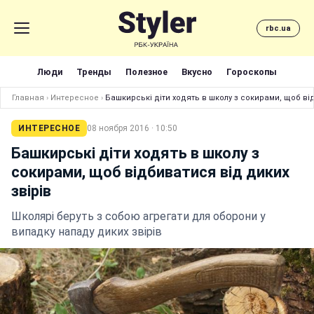
rbc.ua
Люди
Тренды
Полезное
Вкусно
Гороскопы
Главная
›
Интересное
›
Башкирські діти ходять в школу з сокирами, щоб від
ИНТЕРЕСНОЕ
08 ноября 2016 · 10:50
Башкирські діти ходять в школу з
сокирами, щоб відбиватися від диких
звірів
Школярі беруть з собою агрегати для оборони у
випадку нападу диких звірів