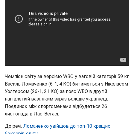
Чемпіон світу за версією WBO у ваговій категорії 59 кг
Василь Ломаченко (6-1, 4 КО) битиметься з Ніколасом
Уолтерсом (26-1, 21 КО) за пояс WBO в другій
напівлегкій вазі, яким зараз володіє українець..
Поєдинок між спортсменами відбудеться 26
листопада в Лас-Вегасі.
До речі,
Ломаченко увійшов до топ-10 кращих
боксерів світу
.