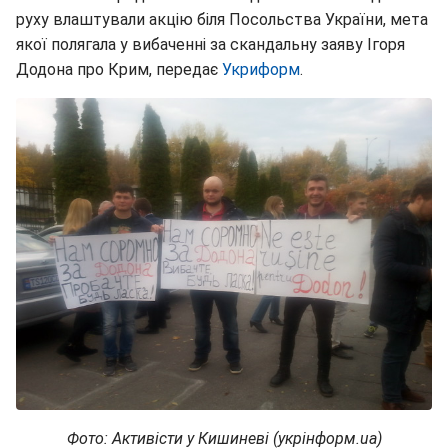
руху влаштували акцію біля Посольства України, мета
якої полягала у вибаченні за скандальну заяву Ігоря
Додона про Крим, передає
Укриформ
.
Фото: Активісти у Кишиневі (укрінформ.ua)