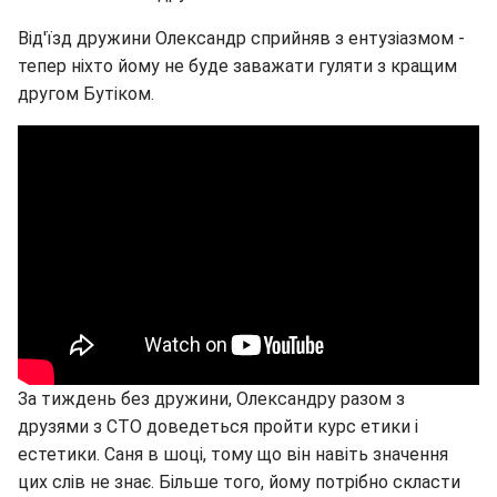
Від'їзд дружини Олександр сприйняв з ентузіазмом -
тепер ніхто йому не буде заважати гуляти з кращим
другом Бутіком.
За тиждень без дружини, Олександру разом з
друзями з СТО доведеться пройти курс етики і
естетики. Саня в шоці, тому що він навіть значення
цих слів не знає. Більше того, йому потрібно скласти