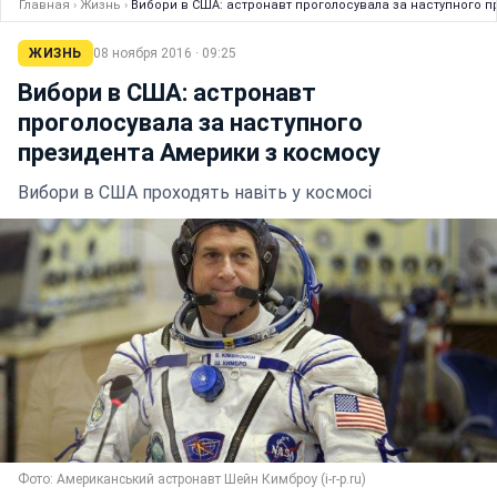
Главная
›
Жизнь
›
Вибори в США: астронавт проголосувала за наступного п
ЖИЗНЬ
08 ноября 2016 · 09:25
Вибори в США: астронавт
проголосувала за наступного
президента Америки з космосу
Вибори в США проходять навіть у космосі
Фото: Американський астронавт Шейн Кимброу (i-r-p.ru)