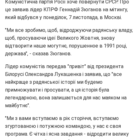
Комуністична партія Росії хоче повернути СРСР. Про
це заявив лідер КПРФ Геннадій Зюганов на мітингу,
який відбувся у понеділок, 7 листопада, в Москві.
"Ми все зробимо, щоб, відроджуючи радянську владу,
щоб, просуваючи ідеї Великого Жовтня, знову
відтворити наше могутнє, порушенное в 1991 році,
держава", - сказав Зюганов.
Лідер комуністів передав "привіт" від президента
Білорусі Олександра Лукашенка і заявив, що "все
найкраще з радянської історії ми будемо
примножувати і просувати, а ця історія була
легендарною, вона залишається для нас маяком на
майбутнє".
"Ми з вами вступаємо в рік сторіччя, вступаємо
згуртованою і потужною командою, у нас є своя
програма. Є чітка і ясна завдання - відродити велику