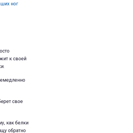
аших ног
осто
жит к своей
и.
немедленно
берет свое
у, как белки
ищу обратно