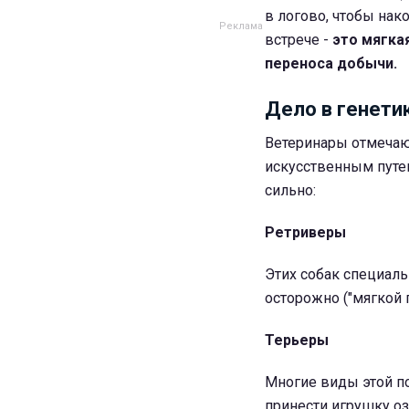
в логово, чтобы нак
встрече -
это мягка
переноса добычи.
Дело в генети
Ветеринары отмечаю
искусственным путем
сильно:
Ретриверы
Этих собак специаль
осторожно ("мягкой 
Терьеры
Многие виды этой п
принести игрушку оз