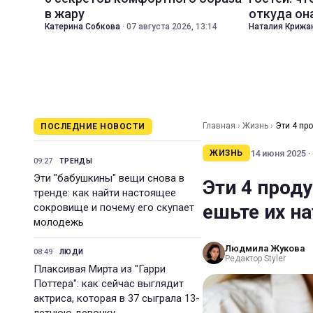
в жару
откуда он
Катерина Собкова
·
07 августа 2026, 13:14
Наталия Крижа
Главная
›
Жизнь
›
Эти 4 пр
ПОСЛЕДНИЕ НОВОСТИ
14 июня 2025 ·
ЖИЗНЬ
09:27
ТРЕНДЫ
Эти "бабушкины" вещи снова в
Эти 4 проду
тренде: как найти настоящее
ешьте их н
сокровище и почему его скупает
молодежь
Людмила Жукова
08:49
ЛЮДИ
Редактор Styler
Плаксивая Мирта из "Гарри
Поттера": как сейчас выглядит
актриса, которая в 37 сыграла 13-