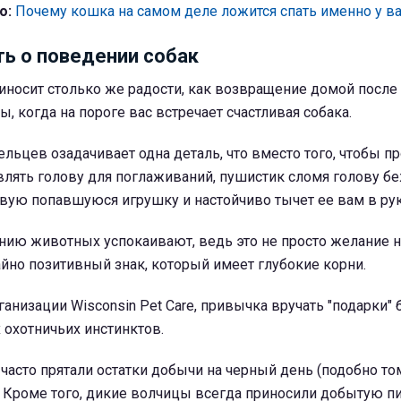
о:
Почему кошка на самом деле ложится спать именно у в
ть о поведении собак
иносит столько же радости, как возвращение домой после
, когда на пороге вас встречает счастливая собака.
льцев озадачивает одна деталь, что вместо того, чтобы пр
влять голову для поглаживаний, пушистик сломя голову бе
рвую попавшуюся игрушку и настойчиво тычет ее вам в рук
нию животных успокаивают, ведь это не просто желание 
айно позитивный знак, который имеет глубокие корни.
анизации Wisconsin Pet Care, привычка вручать "подарки" 
 охотничьих инстинктов.
часто прятали остатки добычи на черный день (подобно том
). Кроме того, дикие волчицы всегда приносили добытую п