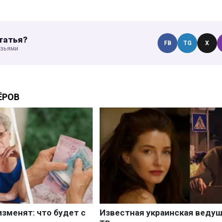
татья?
FB
TG
X
узьями