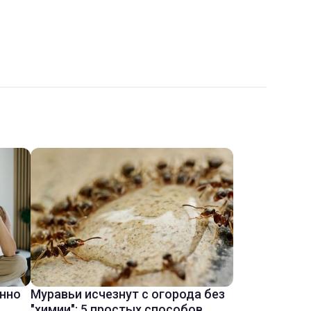
енно
Муравьи исчезнут с огорода без
"химии": 5 простых способов,