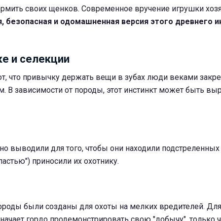
ормить своих щенков. Современное вручение игрушки хоз
я, безопасная и одомашненная версия этого древнего и
ке и селекции
т, что привычку держать вещи в зубах люди веками закр
. В зависимости от породы, этот инстинкт может быть вы
но выводили для того, чтобы они находили подстреленных 
пастью") приносили их охотнику.
ороды были созданы для охоты на мелких вредителей. Для
начает гордо продемонстрировать свою "добычу", только ч