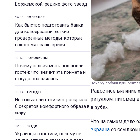
Боржемской: редкие фото звезд
14:36
ПОЛЕЗНОЕ
Как быстро подготовить банки
для консервации: легкие
проверенные методы, которые
сэкономят ваше время
13:55
ГОРОСКОПЫ
Почему нельзя мыть пол после
гостей: что значит эта примета и
откуда она взялась
Почему собаки приносят вам
Радостное виляние х
13:14
ТРЕНДЫ
ритуалом: питомец 
Не только лен: стилист раскрыла
6 секретов комфортного образа в
в зубах.
жару
Что на самом деле о
12:30
ЛЮДИ
Украина
со ссылкой
Украинцы ответили, почему не