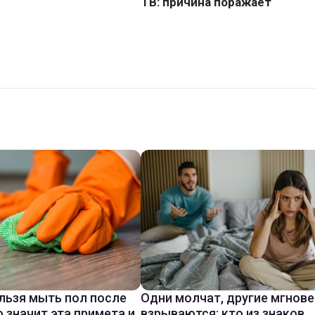
льзя мыть пол после
Одни молчат, другие мгнов
о значит эта примета и
взрываются: кто из знаков