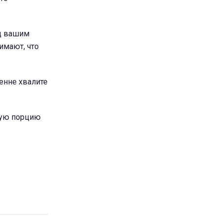
ед вашим
имают, что
енне хвалите
ную порцию