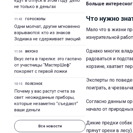
едут в отпуск в этом году: дело
Больше интересног
не только в деньгах
Что нужно зна
11:43
ГОРОСКОПЫ
Одни молчат, другие мгновенно
Мало что в жизни пр
взрываются: кто из знаков
изнурительной работы
Зодиака не сдерживает эмоций
Однако многих владе
11:04
ВКУСНО
радоваться и подста
Вкус лета в тарелке: это гаспачо
от участницы "МастерШеф"
корзине, хватает пе
покоряет с первой ложки
Эксперты по поведе
10:15
ПОЛЕЗНОЕ
поиграть, а чрезвыч
Почему у вас растут счета за
свет: неожиданные приборы,
Согласно данным орг
которые незаметно "съедают"
начало от природных
ваши деньги
Дикие предки собак 
Все новости
прячут орехи в лесу