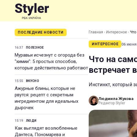
Главная
›
Интересное
›
Что
ПОСЛЕДНИЕ НОВОСТИ
06 июня 
ИНТЕРЕСНОЕ
16:37
ПОЛЕЗНОЕ
Муравьи исчезнут с огорода без
Что на само
"химии": 5 простых способов,
встречает в
которые действительно работают
15:55
ВКУСНО
Инстинкт, который з
Ажурные блины, которые не
рвутся: рецепт с секретным
Людмила Жукова
ингредиентом для идеальных
Редактор Styler
дырочек
15:19
ЛЮДИ
Как выглядят возлюбленные
Дантеса, Пономарева и