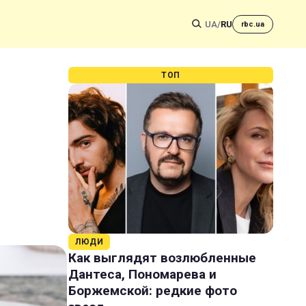
UA
/
RU
rbc.ua
ТОП
ЛЮДИ
Как выглядят возлюбленные
Дантеса, Пономарева и
Боржемской: редкие фото