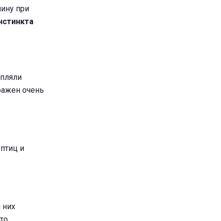
яину при
нстинкта
епляли
ражен очень
птиц и
 них
то