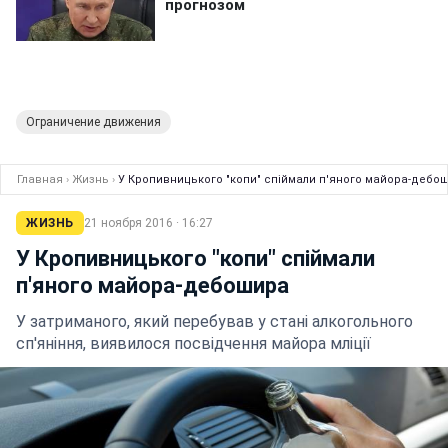
Ограничение движения
Главная
›
Жизнь
›
У Кропивницького "копи" спіймали п'яного майора-дебо
ЖИЗНЬ
21 ноября 2016 · 16:27
У Кропивницького "копи" спіймали
п'яного майора-дебошира
У затриманого, який перебував у стані алкогольного
сп'яніння, виявилося посвідчення майора мліції