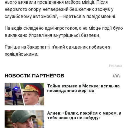
нього виявили посвідчення майора міліції. Після
недовгого опору, нетверезий бешкетник заснув у
службовому автомобілі", – йдеться в повідомленні.
На водія складено адмінпротокол, а на місце події було
викликано Управління внутрішньої безпеки.
Раніше на Закарпатті п'яний священик побився з
поліцейськими.