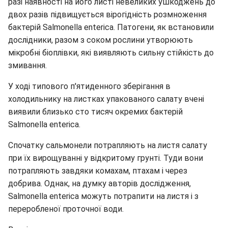
разі наявності на його листі невеликих ушкоджень до
двох разів підвищується вірогідність розмноження
бактерій Salmonella enterica. Патогени, як встановили
дослідники, разом з соком рослини утворюють
мікробні біоплівки, які виявляють сильну стійкість до
змивання.
У ході типового п'ятиденного зберігання в
холодильнику на листках упакованого салату вчені
виявили близько сто тисяч окремих бактерій
Salmonella enterica.
Спочатку сальмонели потрапляють на листя салату
при їх вирощуванні у відкритому грунті. Туди вони
потрапляють завдяки комахам, птахам і через
добрива. Однак, на думку авторів дослідження,
Salmonella enterica можуть потрапити на листя і з
переробленої проточної води.