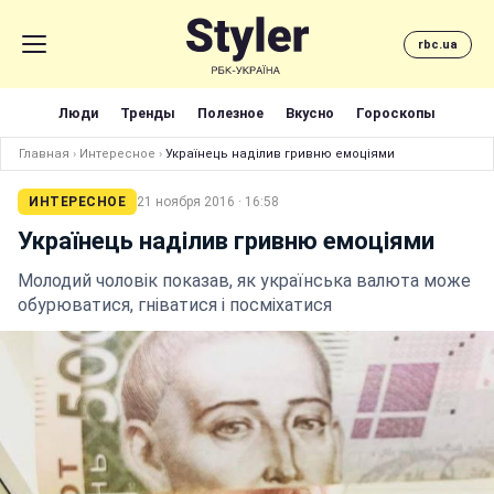
rbc.ua
Люди
Тренды
Полезное
Вкусно
Гороскопы
Главная
›
Интересное
›
Українець наділив гривню емоціями
ИНТЕРЕСНОЕ
21 ноября 2016 · 16:58
Українець наділив гривню емоціями
Молодий чоловік показав, як українська валюта може
обурюватися, гніватися і посміхатися