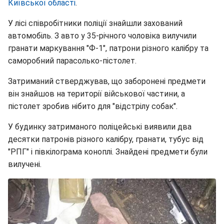
Київської області
.
У лісі співробітники поліції знайшли захований
автомобіль. З авто у 35-річного чоловіка вилучили
гранати маркування "Ф-1", патрони різного калібру та
саморобний парасолько-пістолет.
Затриманий стверджував, що заборонені предмети
він знайшов на території військової частини, а
пістолет зробив нібито для "відстрілу собак".
У будинку затриманого поліцейські виявили два
десятки патронів різного калібру, гранати, тубус від
"РПГ" і півкілограма коноплі. Знайдені предмети були
вилучені.