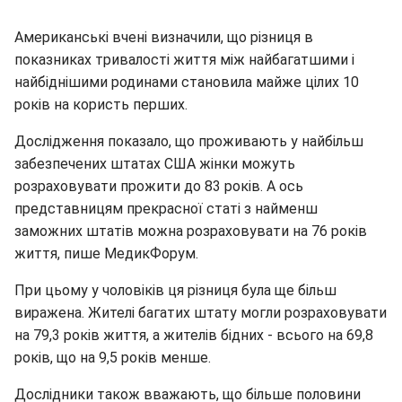
Американські вчені визначили, що різниця в
показниках тривалості життя між найбагатшими і
найбіднішими родинами становила майже цілих 10
років на користь перших.
Дослідження показало, що проживають у найбільш
забезпечених штатах США жінки можуть
розраховувати прожити до 83 років. А ось
представницям прекрасної статі з найменш
заможних штатів можна розраховувати на 76 років
життя, пише МедикФорум.
При цьому у чоловіків ця різниця була ще більш
виражена. Жителі багатих штату могли розраховувати
на 79,3 років життя, а жителів бідних - всього на 69,8
років, що на 9,5 років менше.
Дослідники також вважають, що більше половини