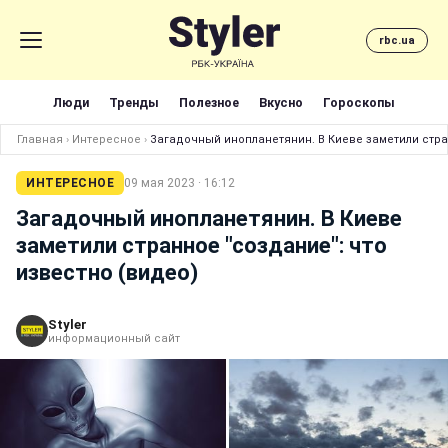
rbc.ua
Люди
Тренды
Полезное
Вкусно
Гороскопы
Главная
›
Интересное
›
Загадочный инопланетянин. В Киеве заметили стран
ИНТЕРЕСНОЕ
09 мая 2023 · 16:12
Загадочный инопланетянин. В Киеве
заметили странное "создание": что
известно (видео)
Styler
информационный сайт