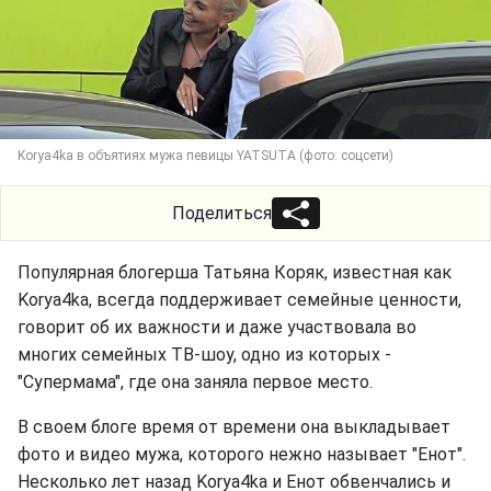
Korya4ka в объятиях мужа певицы YATSUTA (фото: соцсети)
Поделиться
Популярная блогерша Татьяна Коряк, известная как
Korya4ka, всегда поддерживает семейные ценности,
говорит об их важности и даже участвовала во
многих семейных ТВ-шоу, одно из которых -
"Супермама", где она заняла первое место.
В своем блоге время от времени она выкладывает
фото и видео мужа, которого нежно называет "Енот".
Несколько лет назад Korya4ka и Енот обвенчались и