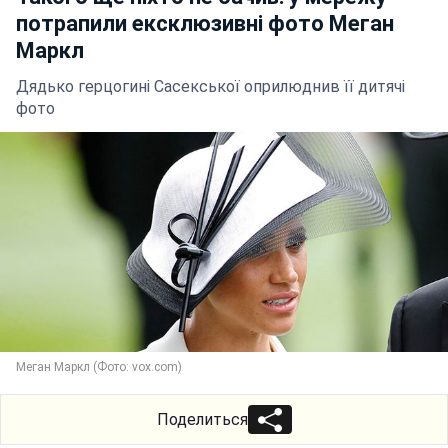
потрапили ексклюзивні фото Меган
Маркл
Дядько герцогині Сасекської оприлюднив її дитячі
фото
Меган Маркл (Фото: vox.com)
Поделиться