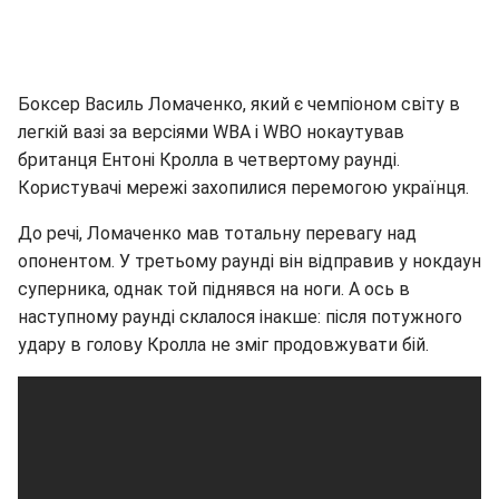
Боксер Василь Ломаченко, який є чемпіоном світу в
легкій вазі за версіями WBA і WBO нокаутував
британця Ентоні Кролла в четвертому раунді.
Користувачі мережі захопилися перемогою українця.
До речі, Ломаченко мав тотальну перевагу над
опонентом. У третьому раунді він відправив у нокдаун
суперника, однак той піднявся на ноги. А ось в
наступному раунді склалося інакше: після потужного
удару в голову Кролла не зміг продовжувати бій.