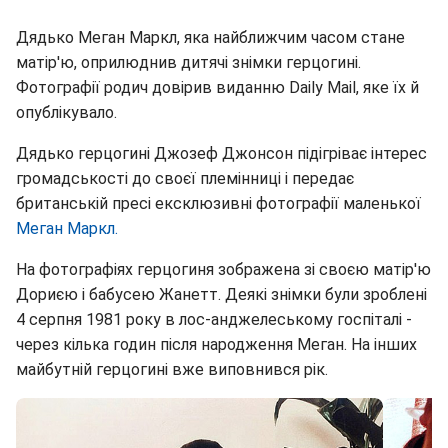
Дядько Меган Маркл, яка найближчим часом стане
матір'ю, оприлюднив дитячі знімки герцогині.
Фотографії родич довірив виданню Daily Mail, яке їх й
опублікувало.
Дядько герцогині Джозеф Джонсон підігріває інтерес
громадськості до своєї племінниці і передає
британській пресі ексклюзивні фотографії маленької
Меган Маркл.
На фотографіях герцогиня зображена зі своєю матір'ю
Дориєю і бабусею Жанетт. Деякі знімки були зроблені
4 серпня 1981 року в лос-анджелеському госпіталі -
через кілька годин після народження Меган. На інших
майбутній герцогині вже виповнився рік.