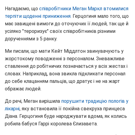
Нагадаємо, що
співробітники Меган Маркл втомилися
терпіти щоденні приниження.
Герцогиня мало того, що
має завищені вимоги до оточуючих її людей, так ще й
усіляко "тероризує" своїх співробітників різними
дорученнями з 5 ранку.
Ми писали, що мати Кейт Міддлтон звинувачують у
жорстокому поводженні з персоналом. Зневажливе
ставлення до робітничих позначається у всіх жестах і
словах. Наприклад, вона звикла підкликати персонал
до себе клацанням пальців, що дратує і не на жарт
ображає людей.
До речі, Меган вирішила
порушити традицію пологів у
лікарні
, яку встановила її покійна свекруха принцеса
Діана. Герцогиня буде народжувати вдома, як колись
робила бабуся Гаррі королева Єлизавета.