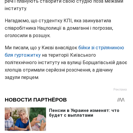
речі і планують створити свою студію поза межами
інституту.
Нагадаємо, що студентку КПІ, яка звинуватила
співробітника Нацполиції в домаганні і погрозах,
оголосили в розшук.
Ми писали, що у Києві внаслідок
бійки зі стріляниною
біля гуртожитку
на території Київського
політехнічного інституту на вулиці Борщагівській двоє
хлопців отримали серйозні розсічення, а дівчину
задули перцем.