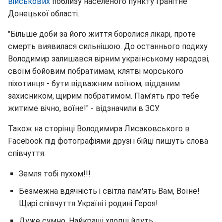
військових
поблизу населеного пункту Гранітне
Донецької області.
"Більше доби за його життя боролися лікарі, проте
смерть виявилася сильнішою. До останнього подиху
Володимир залишався вірним українському народові,
своїм бойовим побратимам, клятві морського
піхотинця - бути відважним воїном, відданим
захисником, щирим побратимом. Пам'ять про тебе
житиме вічно, воїне!" - відзначили в ЗСУ.
Також на сторінці Володимира Лисаковського в
Facebook під фотографіями друзі і бійці пишуть слова
співчуття:
Земля тобі пухом!!!
Безмежна вдячність і світла пам'ять Вам, Воїне!
Щирі співчуття Україні і родині Героя!
Дуже сумно. Найкращі хлопці йдуть.