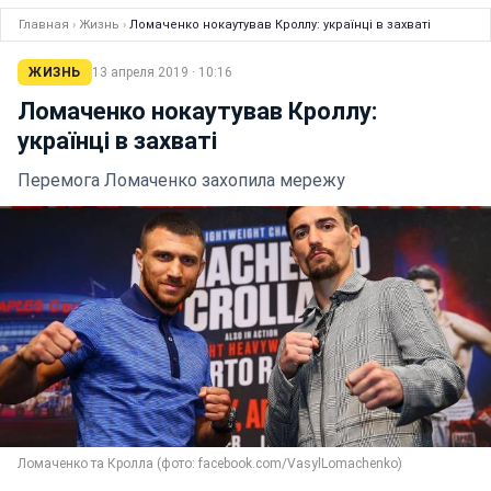
Главная
›
Жизнь
›
Ломаченко нокаутував Кроллу: українці в захваті
ЖИЗНЬ
13 апреля 2019 · 10:16
Ломаченко нокаутував Кроллу:
українці в захваті
Перемога Ломаченко захопила мережу
Ломаченко та Кролла (фото: facebook.com/VasylLomachenko)