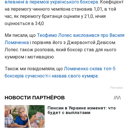
впевнені в перемозі українського боксера
. Коефіцієнт
на перемогу чинного чемпіона становив 1,01, в той
час, як перемогу британця оцінили у 21,0, нічия
оцінюється в 34,0.
Ми писали, що
Теофимо Лопес висловився про Василя
Ломаченка
і порівняв його з Джервонтой Девісом.
Лопес також розповів, який боксер став для нього
кумиром і мотивацією.
Також ми повідомляли, що
Ломаченко склав топ-5
боксерів сучасності і назвав свого кумира
.