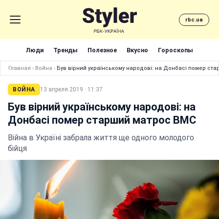
rbc.ua
Люди
Тренды
Полезное
Вкусно
Гороскопы
Главная
›
Война
›
Був вірний українському народові: на Донбасі помер ст
ВОЙНА
13 апреля 2019 · 11:37
Був вірний українському народові: на
Донбасі помер старший матрос ВМС
Війна в Україні забрала життя ще одного молодого
бійця