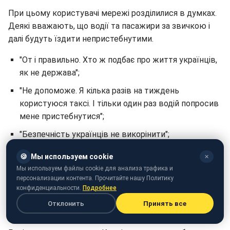
При цьому користувачі мережі розділилися в думках.
Деякі вважають, що водії та пасажири за звичкою і
далі будуть їздити непристебнутими.
"От і правильно. Хто ж подбає про життя українців,
як не держава";
"Не допоможе. Я кілька разів на тиждень
користуюся таксі. І тільки один раз водій попросив
мене пристебнутися";
"Безпечність українців не викорінити";
"Подивимося через рік, що покаже статистика..."
🍪
Мы используем cookie
✕
Мы используем файлы cookie для анализа трафика и
Нагадаємо, в Україні планують ввести покарання за
персонализации контента. Прочитайте нашу Политику
перевезення дітей віком до 12 років
без спеціального
конфиденциальности.
Подробнее
автокрісла
. При цьому штрафи будуть накладати не
Отклонить
Принять все
тільки на водіїв приватних авто.