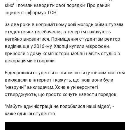
кіно" і почали наводити свої порядки. Про даний
інцидент інформує ТСН.
За два роки в непримітному холі молодь облаштувала
студентське телебачення, а тепер їм наказують
негайно виселитися. Приміщення студентам ректор
виділив ще у 2016-му. Хлопці купили мікрофони,
принесли з дому комп'ютери, меблі і навіть студію з
декораціями створили.
Відеоролики студенти зі своїм інститутським життям
викладали в інтернет і кажуть, що іноді вони були
"незручні" викладачам. Хоча в університеті
стверджують, що просто хочуть навести порядок.
"Мабуть адміністрації не подобалися наші відео", -
каже один зі студентів.