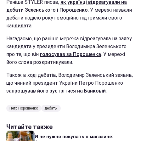
Раніше STYLER писав,
як українці відреагували на
дебати Зеленського і Порошенко
. У мережі назвали
дебати подією року і емоційно підтримали свого
кандидата.
Нагадаємо, що раніше мережа відреагувала на заяву
кандидата у президенти Володимира Зеленського
про те, що він
голосував за Порошенка
. У мережі
його слова розкритикували.
Також в ході дебатів, Володимир Зеленський заявив,
що чинний президент України Петро Порошенко
запрошував його зустрітися на Банковій
.
Петр Порошенко
дебаты
Читайте также
И не нужно покупать в магазине: