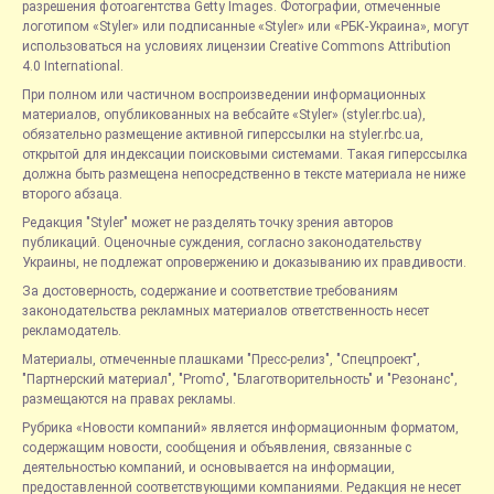
разрешения фотоагентства Getty Images. Фотографии, отмеченные
логотипом «Styler» или подписанные «Styler» или «РБК-Украина», могут
использоваться на условиях лицензии Creative Commons Attribution
4.0 International.
При полном или частичном воспроизведении информационных
материалов, опубликованных на вебсайте «Styler» (styler.rbc.ua),
обязательно размещение активной гиперссылки на styler.rbc.ua,
открытой для индексации поисковыми системами. Такая гиперссылка
должна быть размещена непосредственно в тексте материала не ниже
второго абзаца.
Редакция "Styler" может не разделять точку зрения авторов
публикаций. Оценочные суждения, согласно законодательству
Украины, не подлежат опровержению и доказыванию их правдивости.
За достоверность, содержание и соответствие требованиям
законодательства рекламных материалов ответственность несет
рекламодатель.
Материалы, отмеченные плашками "Пресс-релиз", "Спецпроект",
"Партнерский материал", "Promo", "Благотворительность" и "Резонанс",
размещаются на правах рекламы.
Рубрика «Новости компаний» является информационным форматом,
содержащим новости, сообщения и объявления, связанные с
деятельностью компаний, и основывается на информации,
предоставленной соответствующими компаниями. Редакция не несет