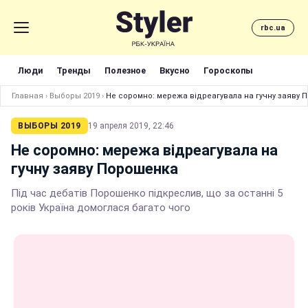
rbc.ua
Люди
Тренды
Полезное
Вкусно
Гороскопы
Главная
›
Выборы 2019
›
Не соромно: мережа відреагувала на гучну заяву 
ВЫБОРЫ 2019
19 апреля 2019, 22:46
Не соромно: мережа відреагувала на
гучну заяву Порошенка
Під час дебатів Порошенко підкреслив, що за останні 5
років Україна домоглася багато чого