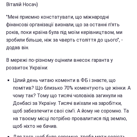
Віталій Носач)
"Мені приємно констатувати, що міжнародні
фінансові організації визнали, що за останні п'ять
років, поки країна була під моїм керівництвом, ми
зробили більше, ніж за чверть століття до цього", -
додав він.
В мережі по-різному оцінили внесок гаранта у
розвиток України:
Цілий день читаю коменти в ФБ і знаєте, що
помітив? Що близько 70% коментують це жінки. А
чому так? Тому що тисячі чоловіків загинули на
Донбасі за Україну. Тисячі виїхали на заробітки,
щоб забезпечити свої сім'ї. А йому не соромно. Та
на твоєму місці потрібно провалитися під землю,
щоб ніхто не бачив.
Для того, щоб було соромно, треба мати совість.