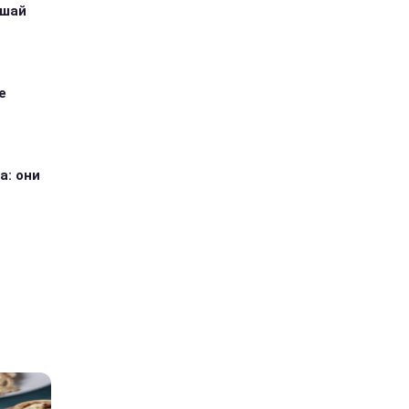
ушай
е
а: они