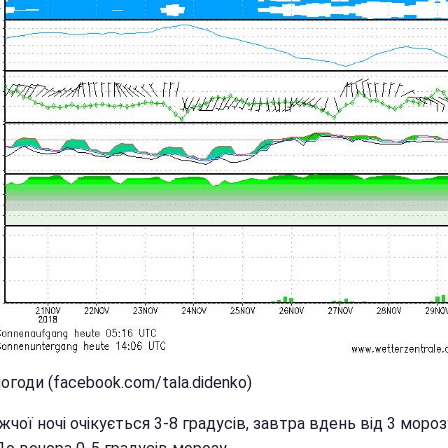
огоди (facebook.com/tala.didenko)
чої ночі очікується 3-8 градусів, завтра вдень від 3 мороз