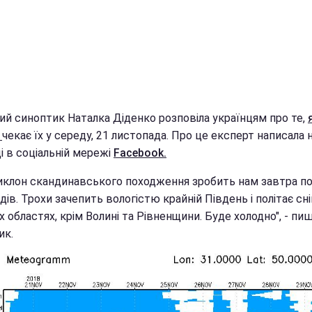
ий синоптик Наталка Діденко розповіла українцям про те,
а
чекає їх у середу, 21 листопада. Про це експерт написала 
і в соціальній мережі
Facebook.
иклон скандинавського походження зробить нам завтра п
дів. Трохи зачепить вологістю крайній Південь і політає сні
х областях, крім Волині та Рівненщини. Буде холодно", - пи
ик.