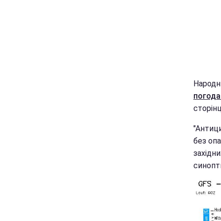
Народн
погод
сторінц
"Антиц
без опа
західни
синопт