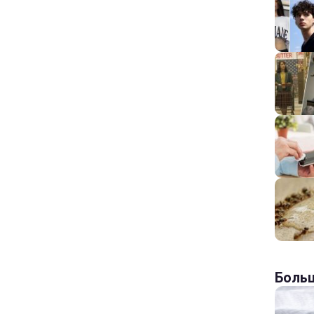
Больш