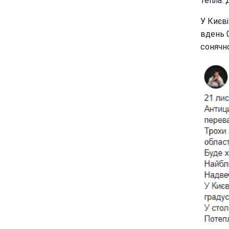
тепла. 
У Києві
вдень 0
сонячно