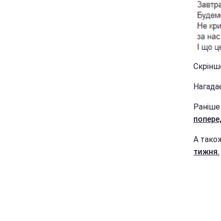
Скріншо
Нагада
Раніше
попере
А тако
тижня.