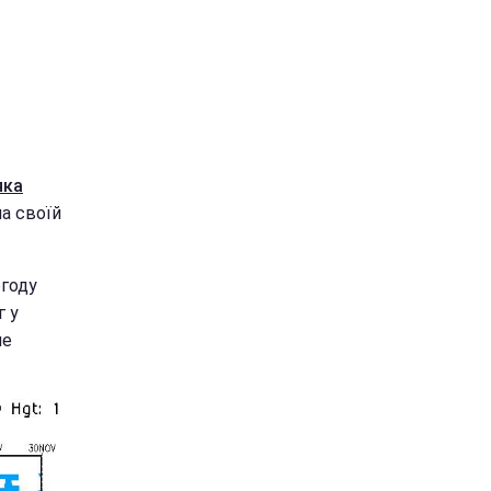
яка
на своїй
огоду
г у
ше