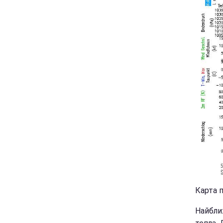
Карта п
Найближ