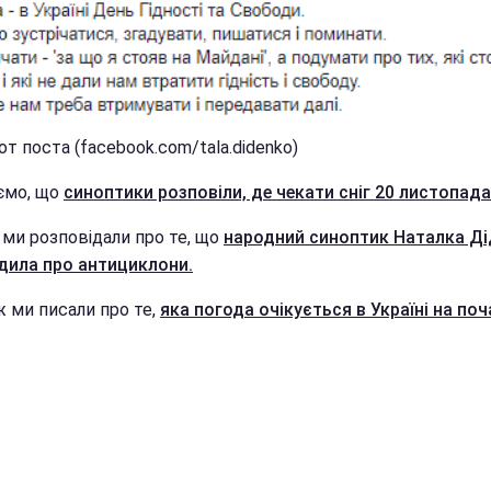
т поста (facebook.com/tala.didenko)
ємо, що
синоптики розповіли, де чекати сніг 20 листопада
 ми розповідали про те, що
народний синоптик Наталка Д
дила про антициклони.
ж ми писали про те,
яка погода очікується в Україні на по