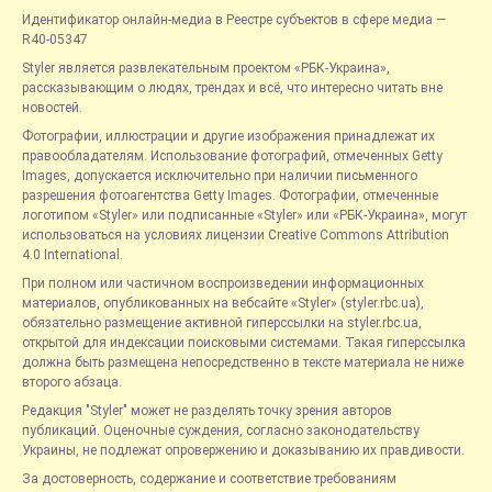
Идентификатор онлайн-медиа в Реестре субъектов в сфере медиа —
R40-05347
Styler является развлекательным проектом «РБК-Украина»,
рассказывающим о людях, трендах и всё, что интересно читать вне
новостей.
Фотографии, иллюстрации и другие изображения принадлежат их
правообладателям. Использование фотографий, отмеченных Getty
Images, допускается исключительно при наличии письменного
разрешения фотоагентства Getty Images. Фотографии, отмеченные
логотипом «Styler» или подписанные «Styler» или «РБК-Украина», могут
использоваться на условиях лицензии Creative Commons Attribution
4.0 International.
При полном или частичном воспроизведении информационных
материалов, опубликованных на вебсайте «Styler» (styler.rbc.ua),
обязательно размещение активной гиперссылки на styler.rbc.ua,
открытой для индексации поисковыми системами. Такая гиперссылка
должна быть размещена непосредственно в тексте материала не ниже
второго абзаца.
Редакция "Styler" может не разделять точку зрения авторов
публикаций. Оценочные суждения, согласно законодательству
Украины, не подлежат опровержению и доказыванию их правдивости.
За достоверность, содержание и соответствие требованиям