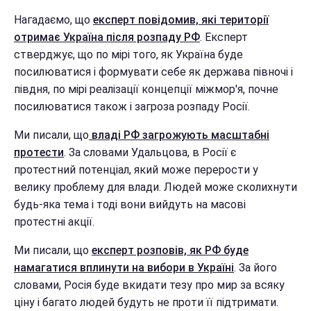
Нагадаємо, що
експерт повідомив, які території
отримає Україна після розпаду РФ
. Експерт
стверджує, що по мірі того, як Україна буде
посилюватися і формувати себе як держава півночі і
півдня, по мірі реалізації концепції міжмор'я, почне
посилюватися також і загроза розпаду Росії.
Ми писали, що
владі РФ загрожують масштабні
протести
. За словами Удальцова, в Росії є
протестний потенціал, який може перерости у
велику проблему для влади. Людей може сколихнути
будь-яка тема і тоді вони вийдуть на масові
протестні акції.
Ми писали, що
експерт розповів, як РФ буде
намагатися вплинути на вибори в Україні
. За його
словами, Росія буде вкидати тезу про мир за всяку
ціну і багато людей будуть не проти її підтримати.