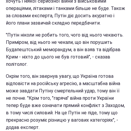
хочуть і ніякої серйозної війни з військовими
операціями, літаками і танками більше не буде. Також
за словами експерта, Путін діє досить акуратно і
його плани зазвичай складно передбачити.
"Путін ніколи не робить того, чого від нього чекають.
Приміром, від нього не чекали, що він порушить
Будапештський меморандум, а він взяв та відібрав
Крим - ніхто до цього не був готовий", - сказав
політолог.
Окрім того, він звернув увагу, що Україна готова
відповісти на російську агресію, а масштабна війна
може завдати Путіну смертельний удар, тому він її
не почне. "Крім того, "гаряча" війна проти України
тепер буде вже означати прямий конфлікт з Заходом,
в тому числі силовий. На це Путін не піде, тому що
прекрасно розуміє різницю у вагових категоріях", -
додав експерт.