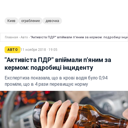
Киев
ограбление
девочка
Главная
›
Авто
›
"Активіста ПДР" впіймали п'яним за кермом: подробиці інц
АВТО
11 ноября 2018 · 19:05
"Активіста ПДР" впіймали п'яним за
кермом: подробиці інциденту
Експертиза показала, що в крові водія було 0,94
проміле, що в 4 рази перевищує норму