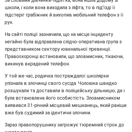
За словами дівчинки-підлітка, вона йшла додому зі
школи, i коли вона виходила з ліфта, то в під'їзді її
підстеріг грабіжник й вихопив мобільний телефон з її
рук.
На сайті поліції зазначили, що на місце інциденту
негайно була відправлена слідчо-оперативна група з
представником сектору ювенальної превенції.
Правоохоронці встановили, що зловмисник, тікаючи,
викинув вкрадений телефон.
У той же час, родичка постраждалої школярки
упізнала в злочинцi свого сусіда. Чоловіка швидко
розшукали та доставили в поліцейську дільницю, де і
була встановлена його особистість. Зловмисником
виявився 31-річний місцевий мешканець, який раніше
вже був судимий за ідентичні злочини.
Зараз правопорушнику загрожує тюремний строк до