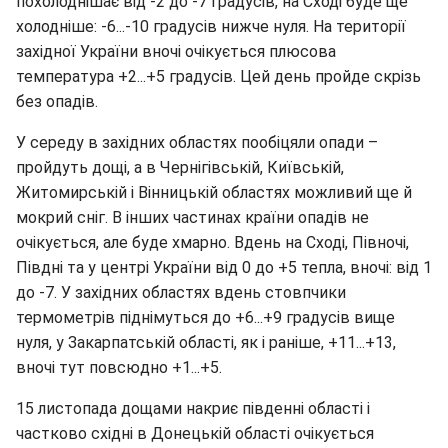
похолоднішає від -2 до -7 градусів, на Сході буде ще
холодніше: -6...-10 градусів нижче нуля. На території
західної України вночі очікується плюсова
температура +2...+5 градусів. Цей день пройде скрізь
без опадів.
У середу в західних областях пообіцяли опади –
пройдуть дощі, а в Чернігівській, Київській,
Житомирській і Вінницькій областях можливий ще й
мокрий сніг. В інших частинах країни опадів не
очікується, але буде хмарно. Вдень на Сході, Півночі,
Півдні та у центрі України від 0 до +5 тепла, вночі: від 1
до -7. У західних областях вдень стовпчики
термометрів піднімуться до +6...+9 градусів вище
нуля, у Закарпатській області, як і раніше, +11...+13,
вночі тут повсюдно +1...+5.
15 листопада дощами накриє південні області і
частково східні в Донецькій області очікується