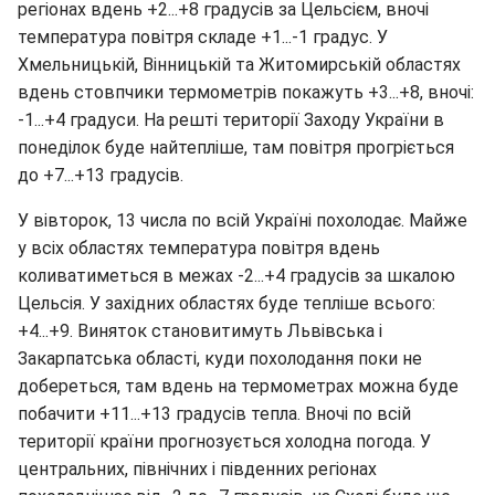
регіонах вдень +2...+8 градусів за Цельсієм, вночі
температура повітря складе +1...-1 градус. У
Хмельницькій, Вінницькій та Житомирській областях
вдень стовпчики термометрів покажуть +3...+8, вночі:
-1...+4 градуси. На решті території Заходу України в
понеділок буде найтепліше, там повітря прогріється
до +7...+13 градусів.
У вівторок, 13 числа по всій Україні похолодає. Майже
у всіх областях температура повітря вдень
коливатиметься в межах -2...+4 градусів за шкалою
Цельсія. У західних областях буде тепліше всього:
+4...+9. Виняток становитимуть Львівська і
Закарпатська області, куди похолодання поки не
добереться, там вдень на термометрах можна буде
побачити +11...+13 градусів тепла. Вночі по всій
території країни прогнозується холодна погода. У
центральних, північних і південних регіонах