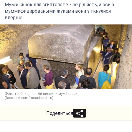
Мумій кішок для єгиптологів - не рідкість, а ось з
муммифицироваными жуками вони зіткнулися
вперше
Фото: гробниця, в якій виявили мумії тварин
(facebook.com/moantiquities)
Поделиться