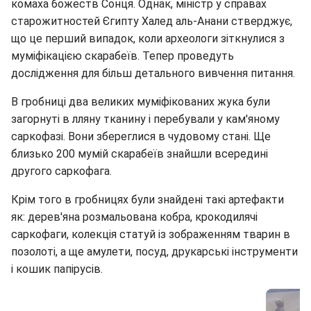
комаха божеств Сонця. Однак, міністр у справах
старожитностей Єгипту Халед аль-Анани стверджує,
що це перший випадок, коли археологи зіткнулися з
муміфікацією скарабеїв. Тепер проведуть
дослідження для більш детального вивчення питання.
В гробниці два великих муміфікованих жука були
загорнуті в лляну тканину і перебували у кам'яному
саркофазі. Вони збереглися в чудовому стані. Ще
близько 200 мумій скарабеїв знайшли всередині
другого саркофага.
Крім того в гробницях були знайдені такі артефакти
як: дерев'яна розмальована кобра, крокодилячі
саркофаги, колекція статуй із зображенням тварин в
позолоті, а ще амулети, посуд, друкарські інструменти
і кошик папірусів.