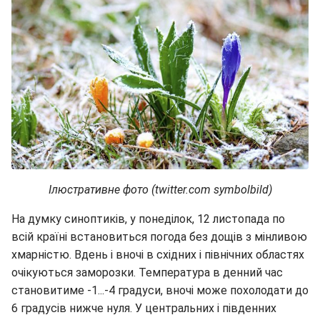
Ілюстративне фото (twitter.com symbolbild)
На думку синоптиків, у понеділок, 12 листопада по
всій країні встановиться погода без дощів з мінливою
хмарністю. Вдень і вночі в східних і північних областях
очікуються заморозки. Температура в денний час
становитиме -1...-4 градуси, вночі може похолодати до
6 градусів нижче нуля. У центральних і південних