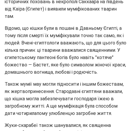
історичних поховань в некрополі Саккаара на південь
від Каїра (Єгипет) і виявили муміфікованих тварин
там.
Відомо, що кішки були в пошані в Давньому Єгипті, а
тому після смерті їх муміфікували точно так само, як і
людей. Вчені-єгиптологи вважають, що для цього було
кілька причин: ці тварини вважалися священними. У
єгипетському пантеоні богів було навіть "котяче"
божество — Бастет, яке було символом жіночої краси,
домашнього вогнища, любові і родючість.
Також мумії мау могли підносити і іншим божествам,
як жертвопринесення. Стародавні єгиптяни вважали,
що кішка могла забезпечувати господаря їжею в
загробному житті. А ще муміфікація була способом
дати чотирилапому улюбленцю загробне життя.
Жуки-скарабеї також шанувалися, як священна