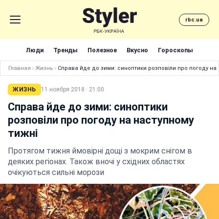
rbc.ua
Люди
Тренды
Полезное
Вкусно
Гороскопы
Главная
›
Жизнь
›
Справа йде до зими: синоптики розповіли про погоду на 
ЖИЗНЬ
11 ноября 2018 · 21:00
Справа йде до зими: синоптики
розповіли про погоду на наступному
тижні
Протягом тижня ймовірні дощі з мокрим снігом в
деяких регіонах. Також вночі у східних областях
очікуються сильні морози