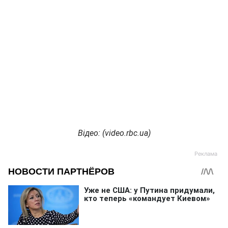
Відео: (
video
.
rbc
.
ua
)