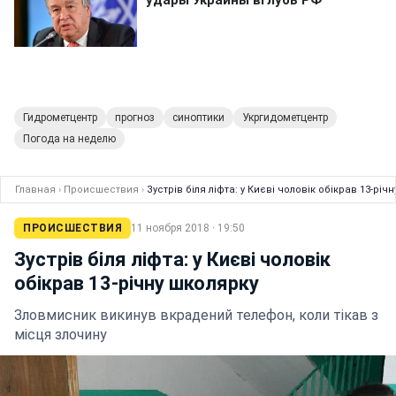
Гидрометцентр
прогноз
синоптики
Укргидометцентр
Погода на неделю
Главная
›
Происшествия
›
Зустрів біля ліфта: у Києві чоловік обікрав 13-річ
ПРОИСШЕСТВИЯ
11 ноября 2018 · 19:50
Зустрів біля ліфта: у Києві чоловік
обікрав 13-річну школярку
Зловмисник викинув вкрадений телефон, коли тікав з
місця злочину