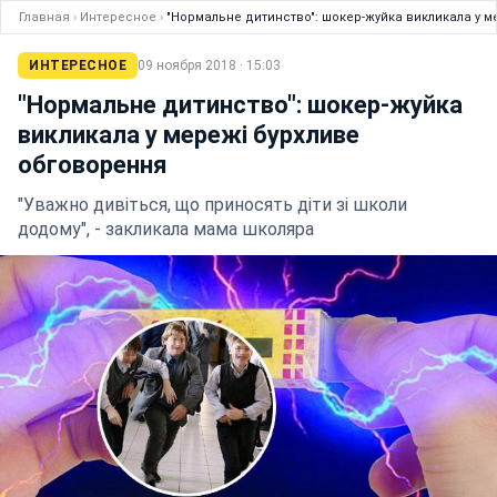
Главная
›
Интересное
›
"Нормальне дитинство": шокер-жуйка викликала у м
ИНТЕРЕСНОЕ
09 ноября 2018 · 15:03
"Нормальне дитинство": шокер-жуйка
викликала у мережі бурхливе
обговорення
"Уважно дивіться, що приносять діти зі школи
додому", - закликала мама школяра