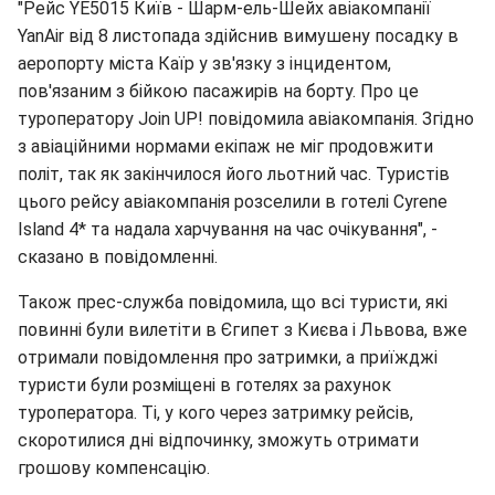
"Рейс YE5015 Київ - Шарм-ель-Шейх авіакомпанії
YanAir від 8 листопада здійснив вимушену посадку в
аеропорту міста Каїр у зв'язку з інцидентом,
пов'язаним з бійкою пасажирів на борту. Про це
туроператору Join UP! повідомила авіакомпанія. Згідно
з авіаційними нормами екіпаж не міг продовжити
політ, так як закінчилося його льотний час. Туристів
цього рейсу авіакомпанія розселили в готелі Cyrene
Island 4* та надала харчування на час очікування", -
сказано в повідомленні.
Також прес-служба повідомила, що всі туристи, які
повинні були вилетіти в Єгипет з Києва і Львова, вже
отримали повідомлення про затримки, а приїжджі
туристи були розміщені в готелях за рахунок
туроператора. Ті, у кого через затримку рейсів,
скоротилися дні відпочинку, зможуть отримати
грошову компенсацію.