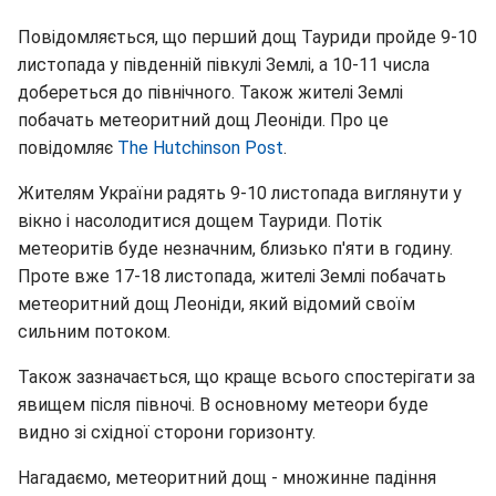
Повідомляється, що перший дощ Тауриди пройде 9-10
листопада у південній півкулі Землі, а 10-11 числа
добереться до північного. Також жителі Землі
побачать метеоритний дощ Леоніди. Про це
повідомляє
The Hutchinson Post
.
Жителям України радять 9-10 листопада виглянути у
вікно і насолодитися дощем Тауриди. Потік
метеоритів буде незначним, близько п'яти в годину.
Проте вже 17-18 листопада, жителі Землі побачать
метеоритний дощ Леоніди, який відомий своїм
сильним потоком.
Також зазначається, що краще всього спостерігати за
явищем після півночі. В основному метеори буде
видно зі східної сторони горизонту.
Нагадаємо, метеоритний дощ - множинне падіння