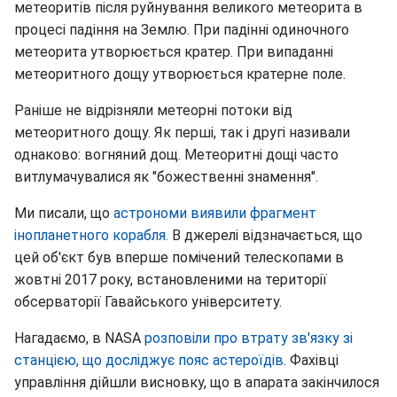
метеоритів після руйнування великого метеорита в
процесі падіння на Землю. При падінні одиночного
метеорита утворюється кратер. При випаданні
метеоритного дощу утворюється кратерне поле.
Раніше не відрізняли метеорні потоки від
метеоритного дощу. Як перші, так і другі називали
однаково: вогняний дощ. Метеоритні дощі часто
витлумачувалися як "божественні знамення".
Ми писали, що
астрономи виявили фрагмент
інопланетного корабля.
В джерелі відзначається, що
цей об'єкт був вперше помічений телескопами в
жовтні 2017 року, встановленими на території
обсерваторії Гавайського університету.
Нагадаємо, в NASA
розповіли про втрату зв'язку зі
станцією, що досліджує пояс астероїдів
. Фахівці
управління дійшли висновку, що в апарата закінчилося