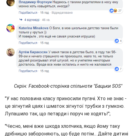
Скрін: Facebook-сторінка спільноти "Бацьки SOS"
"У нас половина класу приносили пугачі. Хто не знає -
це зігнутий цвях і шматок зігнутої трубки з гумкою.
Лупашило так, що петарди і поруч не ходять!";
"Чесно, мені вже шкода хлопчика, якщо йому таку
дрібницю забороняють, що буде потім... Дайте дитині