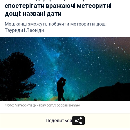
спостерігати вражаючі метеоритні
дощі: названі дати
Мешканці зможуть побачити метеоритні дощі
Тауриди і Леоніди
Фото: Метеорити (pixabay.com/cocoparisienne)
Поделиться