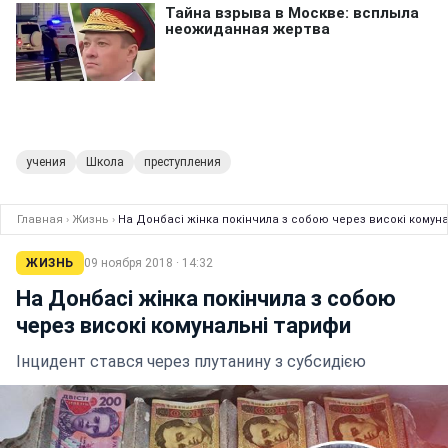
учения
Школа
преступления
Главная
›
Жизнь
›
На Донбасі жінка покінчила з собою через високі комун
ЖИЗНЬ
09 ноября 2018 · 14:32
На Донбасі жінка покінчила з собою
через високі комунальні тарифи
Інцидент стався через плутанину з субсидією