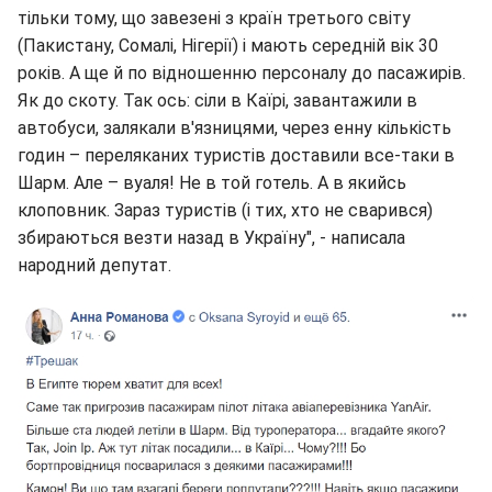
тільки тому, що завезені з країн третього світу
(Пакистану, Сомалі, Нігерії) і мають середній вік 30
років. А ще й по відношенню персоналу до пасажирів.
Як до скоту. Так ось: сіли в Каїрі, завантажили в
автобуси, залякали в'язницями, через енну кількість
годин – переляканих туристів доставили все-таки в
Шарм. Але – вуаля! Не в той готель. А в якийсь
клоповник. Зараз туристів (і тих, хто не сварився)
збираються везти назад в Україну", - написала
народний депутат.