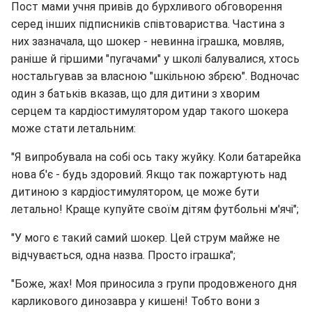
Пост мами учня привів до бурхливого обговорення
серед інших підписників співтовариства. Частина з
них зазначала, що шокер - невинна іграшка, мовляв,
раніше й гіршими "пугачами" у школі балувалися, хтось
ностальгував за власною "шкільною збрєю". Водночас
один з батьків вказав, що для дитини з хворим
серцем та кардіостимулятором удар такого шокера
може стати летальним:
"Я випробувала на собі ось таку жуйку. Коли батарейка
нова б'є - будь здоровий. Якщо так пожартують над
дитиною з кардіостимулятором, це може бути
летально! Краще купуйте своїм дітям футбольні м'ячі";
"У мого є такий самий шокер. Цей струм майже не
відчувається, одна назва. Просто іграшка";
"Боже, жах! Моя приносила з групи продовженого дня
карликового динозавра у кишені! Тобто вони з