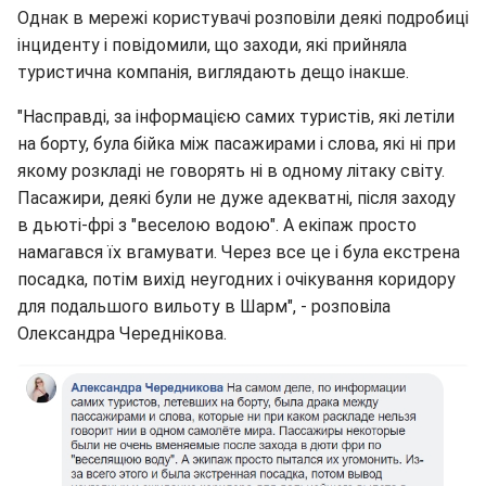
Однак в мережі користувачі розповіли деякі подробиці
інциденту і повідомили, що заходи, які прийняла
туристична компанія, виглядають дещо інакше.
"Насправді, за інформацією самих туристів, які летіли
на борту, була бійка між пасажирами і слова, які ні при
якому розкладі не говорять ні в одному літаку світу.
Пасажири, деякі були не дуже адекватні, після заходу
в дьюті-фрі з "веселою водою". А екіпаж просто
намагався їх вгамувати. Через все це і була екстрена
посадка, потім вихід неугодних і очікування коридору
для подальшого вильоту в Шарм", - розповіла
Олександра Череднікова.