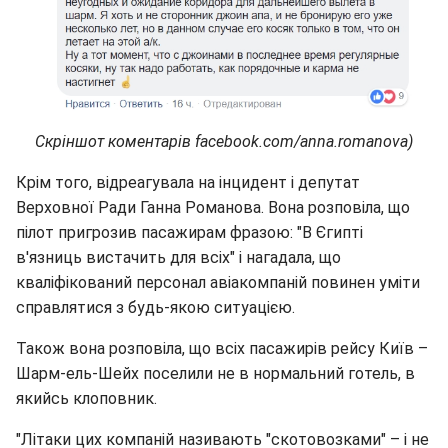
Скріншот коментарів facebook.com/anna.romanova)
Крім того, відреагувала на інцидент і депутат
Верховної Ради Ганна Романова. Вона розповіла, що
пілот пригрозив пасажирам фразою: "В Єгипті
в'язниць вистачить для всіх" і нагадала, що
кваліфікований персонал авіакомпаній повинен уміти
справлятися з будь-якою ситуацією.
Також вона розповіла, що всіх пасажирів рейсу Київ –
Шарм-ель-Шейх поселили не в нормальний готель, в
якийсь клоповник.
"Літаки цих компаній називають "скотовозками" – і не