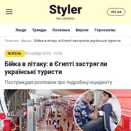
rbc.ua
Люди
Тренды
Полезное
Вкусно
Гороскопы
Главная
›
Жизнь
›
Бійка в літаку: в Єгипті застрягли українські туристи
ЖИЗНЬ
09 ноября 2018 · 16:00
Бійка в літаку: в Єгипті застрягли
українські туристи
Постраждалі розповіли про подробиці інциденту