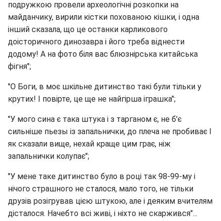
подружкою провели археологічні розкопки на
майданчику, вирили кістки похованою кішки, і одна
інший сказала, що це останки карликового
доісторичного динозавра і його треба віднести
додому! А на фото біля вас блюзнірська китайська
фігня";
"О Боги, в моє шкільне дитинство такі були тільки у
крутих! І повірте, це ще не найгірша іграшка";
"У мого сина є така штука і з тарганом є, не б'є
сильніше пьезы із запальнички, до плеча не пробиває І
як сказали вище, нехай краще цим грає, ніж
запальнички колупає";
"У мене таке дитинство було в році так 98-99-му і
нічого страшного не сталося, мало того, не тільки
друзів розігрував цією штукою, але і деяким вчителям
дісталося. Начебто всі живі, і ніхто не скаржився"...