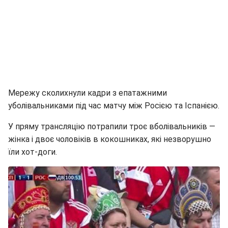
Мережу сколихнули кадри з епатажними
уболівальниками під час матчу між Росією та Іспанією.
У пряму трансляцію потрапили троє вболівальників —
жінка і двоє чоловіків в кокошниках, які незворушно
їли хот-доги.