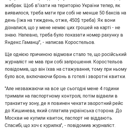
жебрак. Щоб в'їхати на територію України тепер, як
виявилося, треба мати при собі не менше 50 баксів на
день (їжа на тиждень, отже, 450$ треба). Як вони
дізналися, що у мене немає цих грошей на карті - не
знаю. Напевно, треба було показати номер рахунку в
Яндекс.Гаманці", - написав Коростельов.
Ще однією причиною відмови стало те, що російський
журналіст не мав при собі запрошення. Коростельов
повідомив, що він їхав на стажування, тому при ньому
було все, включаючи бронь в готелі і зворотні квитки.
"Але незважаючи на все це сьогодні мене 4 години
тримали на паспортному контролі, потім відвели в
транзитну зону, де я повинен чекати зворотний рейс
до Кишинева, який сплатила українська сторона. До
Москви не купили квиток, паспорт не віддають.
Спасибі, що хоч є курилка", - повідомив журналіст.