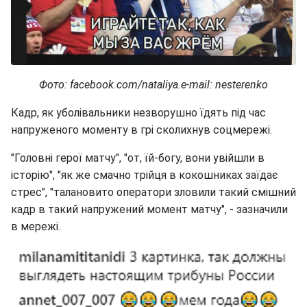
Фото: facebook.com/nataliya.e-mail: nesterenko
Кадр, як уболівальники незворушно їдять під час
напруженого моменту в грі сколихнув соцмережі.
"Головні герої матчу", "от, їй-богу, вони увійшли в
історію", "як же смачно трійця в кокошниках заїдає
стрес", "талановито оператори зловили такий смішний
кадр в такий напружений момент матчу", - зазначили
в мережі.