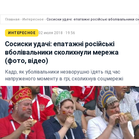
Главная
›
Интересное
›
Сосиски удачі: епатажні російські вболівальники с
ИНТЕРЕСНОЕ
02 июля 2018 · 19:56
Сосиски удачі: епатажні російські
вболівальники сколихнули мережа
(фото, відео)
Кадр, як уболівальники незворушно їдять під час
напруженого моменту в грі, сколихнув соцмережі