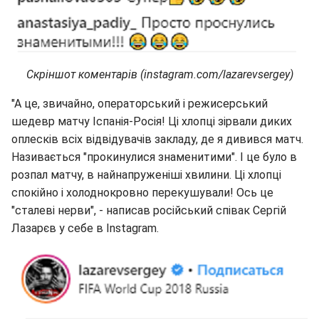
Скріншот коментарів (instagram.com/lazarevsergey)
"А це, звичайно, операторський і режисерський
шедевр матчу Іспанія-Росія! Ці хлопці зірвали диких
оплесків всіх відвідувачів закладу, де я дивився матч.
Називається "прокинулися знаменитими". І це було в
розпал матчу, в найнапруженіші хвилини. Ці хлопці
спокійно і холоднокровно перекушували! Ось це
"сталеві нерви", - написав російський співак Сергій
Лазарєв у себе в Іnstagram.