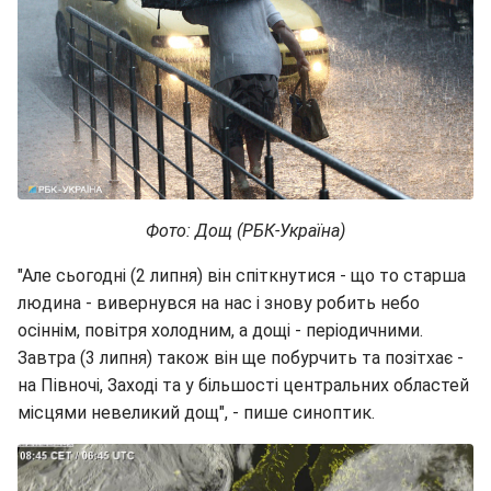
Фото: Дощ (РБК-Україна)
"Але сьогодні (2 липня) він спіткнутися - що то старша
людина - вивернувся на нас і знову робить небо
осіннім, повітря холодним, а дощі - періодичними.
Завтра (3 липня) також він ще побурчить та позітхає -
на Півночі, Заході та у більшості центральних областей
місцями невеликий дощ", - пише синоптик.