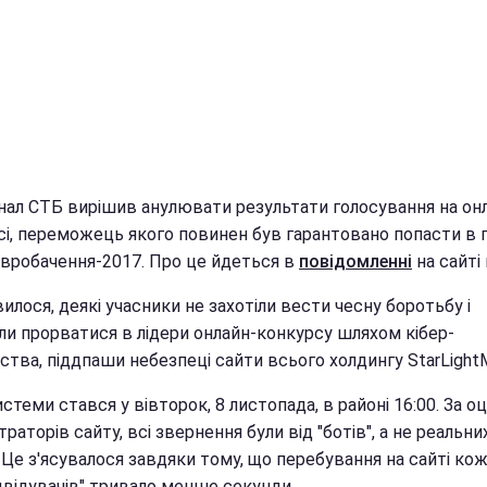
нал СТБ вирішив анулювати результати голосування на он
сі, переможець якого повинен був гарантовано попасти в 
Євробачення-2017. Про це йдеться в
повідомленні
на сайті 
илося, деякі учасники не захотіли вести чесну боротьбу і
ли прорватися в лідери онлайн-конкурсу шляхом кібер-
тва, піддпаши небезпеці сайти всього холдингу StarLightM
стеми стався у вівторок, 8 листопада, в районі 16:00. За о
траторів сайту, всі звернення були від "ботів", а не реальни
Це з'ясувалося завдяки тому, що перебування на сайті кож
двідувачів" тривало менше секунди.