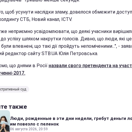
го, щоб усунути наслідки зламу, довелося обмежити доступ
холдингу СТБ, Новий канал, ICTV.
уже неприємно усвідомлювати, що деякі учасники вирішил
до успіху шляхом накрутки голосів. Дивно, що люди, які це
 були впевнені, що такі дії пройдуть непоміченими...", - заяв
ий редактор сайту STB.UA Юлія Петровська.
ємо, що днями в Росії
назвали свого претендента на участ
ченні-2017.
стративный суд
йте также
Люди, рожденные в эти дни недели, гребут деньги л
им повезло с пеленок
06 августа 2026, 20:59