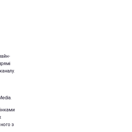
лайн-
прямі
каналу.
edia.
цінками
х
ного з