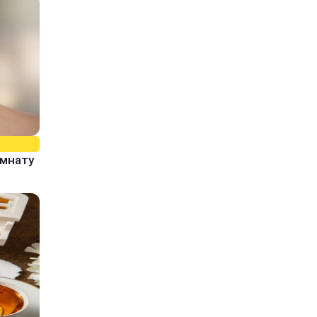
омнату