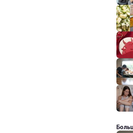
Больш