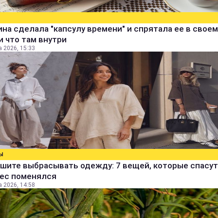
а сделала "капсулу времени" и спрятала ее в своем
и что там внутри
а 2026, 15:33
Ы
шите выбрасывать одежду: 7 вещей, которые спасут
вес поменялся
а 2026, 14:58