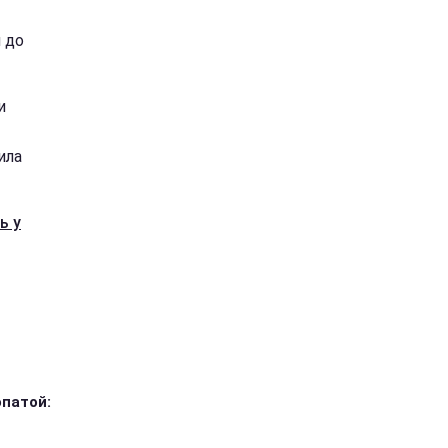
 до
и
ила
ь у
опатой: