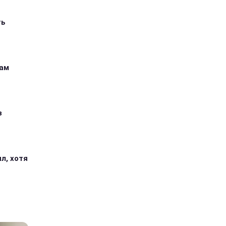
ть
кам
з
л, хотя