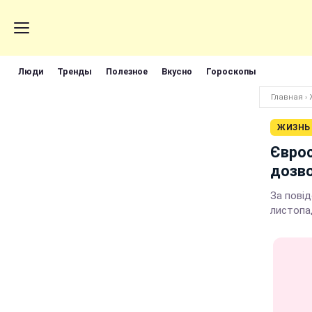
Люди
Тренды
Полезное
Вкусно
Гороскопы
Главная
›
ЖИЗНЬ
Єврос
дозво
За повід
листопа