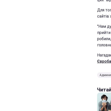
Для то
сайтів 
"Нам д
прийти 
робили,
головн
Нагада
Євроба
Админи
Чита