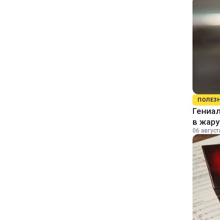
ПОЛЕЗ
Гениал
в жару
06 август