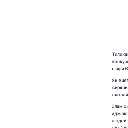
Телека
конкур
ефіри 
Як вияв
виріши
шахрайс
Злам си
адмініс
людей. 
цих "ві