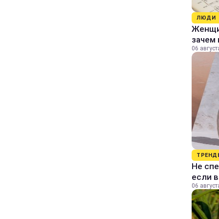
ЛЮДИ
Женщин
зачем 
06 август
ТРЕНД
Не спе
если 
06 август