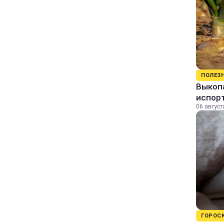
ПОЛЕЗ
Выкопа
испор
06 август
ГОРОС