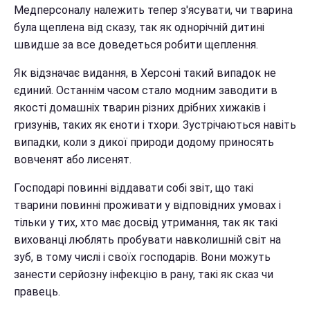
Медперсоналу належить тепер з'ясувати, чи тварина
була щеплена від сказу, так як однорічній дитині
швидше за все доведеться робити щеплення.
Як відзначає видання, в Херсоні такий випадок не
єдиний. Останнім часом стало модним заводити в
якості домашніх тварин різних дрібних хижаків і
гризунів, таких як єноти і тхори. Зустрічаються навіть
випадки, коли з дикої природи додому приносять
вовченят або лисенят.
Господарі повинні віддавати собі звіт, що такі
тварини повинні проживати у відповідних умовах і
тільки у тих, хто має досвід утримання, так як такі
вихованці люблять пробувати навколишній світ на
зуб, в тому числі і своїх господарів. Вони можуть
занести серйозну інфекцію в рану, такі як сказ чи
правець.