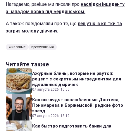
Нагадаємо, раніше ми писали про
наслідки інциденту
з нападом вовка під Бердянськом.
А також повідомляли про те, що
лев утік із клітки та
загриз молоду дівчину.
животные
преступления
Читайте также
Ажурные блины, которые не рвутся:
рецепт с секретным ингредиентом для
идеальных дырочек
07 августа 2026, 15:55
Как выглядят возлюбленные Дантеса,
Пономарева и Боржемской: редкие фото
звезд
07 августа 2026, 15:19
Как быстро подготовить банки для