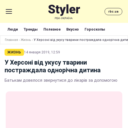
rbc.ua
Люди
Тренды
Полезное
Вкусно
Гороскопы
Главная
›
Жизнь
›
У Херсоні від укусу тварини постраждала однорічна дит
ЖИЗНЬ
14 января 2019, 12:59
У Херсоні від укусу тварини
постраждала однорічна дитина
Батькам довелося звернутися до лікарів за допомогою