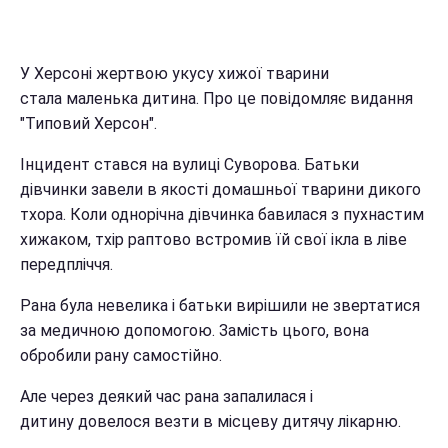
У Херсоні жертвою укусу хижої тварини
стала маленька дитина. Про це повідомляє видання
"Типовий Херсон".
Інцидент стався на вулиці Суворова. Батьки
дівчинки завели в якості домашньої тварини дикого
тхора. Коли однорічна дівчинка бавилася з пухнастим
хижаком, тхір раптово встромив їй свої ікла в ліве
передпліччя.
Рана була невелика і батьки вирішили не звертатися
за медичною допомогою. Замість цього, вона
обробили рану самостійно.
Але через деякий час рана запалилася і
дитину довелося везти в місцеву дитячу лікарню.