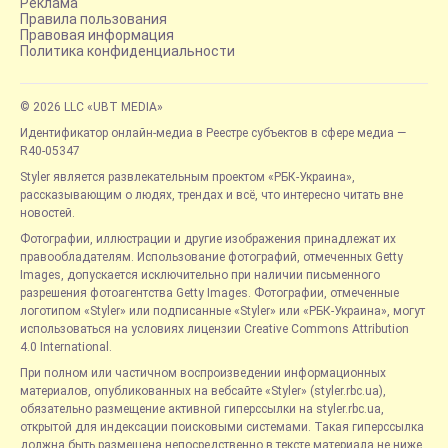
Реклама
Правила пользования
Правовая информация
Политика конфиденциальности
© 2026 LLC «UBT MEDIA»
Идентификатор онлайн-медиа в Реестре субъектов в сфере медиа —
R40-05347
Styler является развлекательным проектом «РБК-Украина»,
рассказывающим о людях, трендах и всё, что интересно читать вне
новостей.
Фотографии, иллюстрации и другие изображения принадлежат их
правообладателям. Использование фотографий, отмеченных Getty
Images, допускается исключительно при наличии письменного
разрешения фотоагентства Getty Images. Фотографии, отмеченные
логотипом «Styler» или подписанные «Styler» или «РБК-Украина», могут
использоваться на условиях лицензии Creative Commons Attribution
4.0 International.
При полном или частичном воспроизведении информационных
материалов, опубликованных на вебсайте «Styler» (styler.rbc.ua),
обязательно размещение активной гиперссылки на styler.rbc.ua,
открытой для индексации поисковыми системами. Такая гиперссылка
должна быть размещена непосредственно в тексте материала не ниже