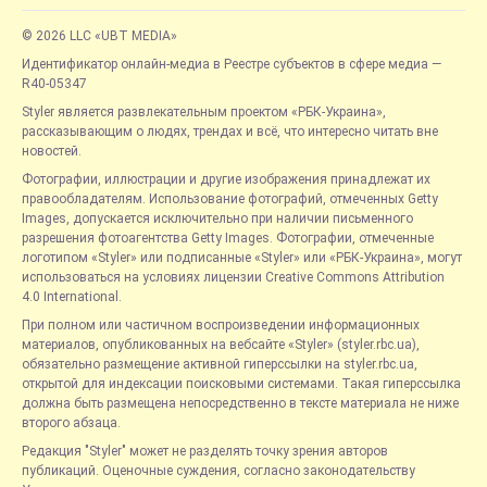
© 2026 LLC «UBT MEDIA»
Идентификатор онлайн-медиа в Реестре субъектов в сфере медиа —
R40-05347
Styler является развлекательным проектом «РБК-Украина»,
рассказывающим о людях, трендах и всё, что интересно читать вне
новостей.
Фотографии, иллюстрации и другие изображения принадлежат их
правообладателям. Использование фотографий, отмеченных Getty
Images, допускается исключительно при наличии письменного
разрешения фотоагентства Getty Images. Фотографии, отмеченные
логотипом «Styler» или подписанные «Styler» или «РБК-Украина», могут
использоваться на условиях лицензии Creative Commons Attribution
4.0 International.
При полном или частичном воспроизведении информационных
материалов, опубликованных на вебсайте «Styler» (styler.rbc.ua),
обязательно размещение активной гиперссылки на styler.rbc.ua,
открытой для индексации поисковыми системами. Такая гиперссылка
должна быть размещена непосредственно в тексте материала не ниже
второго абзаца.
Редакция "Styler" может не разделять точку зрения авторов
публикаций. Оценочные суждения, согласно законодательству