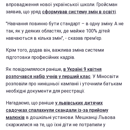
впровадження нової української школи. Гройсман
заявив, що уряд
сформував систему змін в освіті
.
"Навчання повинно бути стандарт – в одну зміну. А не
так, як у деяких областях, де майже 100% дітей
навчаються в кілька змін", - сказав прем'єр.
Крім того, додав він, важлива зміна системи
підготовки професійних кадрів.
Як повідомлялося раніше,
в Україні 9 квітня
розпочався набір учнів у перший клас
. У Міносвіти
розповіли про нинішньої кампанії і уточнили батькам
необхідні документи для реєстрації.
Нагадаємо, що раніше
у львівських дитячих
садочках спалахнули скандали із-за прийому
малюків
в дошкільні установи. Мешканці Львова
скаржилися на те, що їхні діти не потрапили у