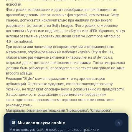
новостей.
Фотографии, иллюстрации и другие изображения принадлежат их
правообладателям. Использование фотографий, отмеченных Getty
Images, допускается исключительно при наличии письменного
разрешения фотоагентства Getty Images. Фотографии, отмеченные
логотипом «Styler» или подписанные «Styler» или «РБК-Украина», могут
использоваться на условиях лицензии Creative Commons Attribution
4.0 International.
При полном или частичном воспроизведении информационных
материалов, опубликованных на вебсайте «Styler» (styler.rbc.ua),
обязательно размещение активной гиперссылки на styler.rbc.ua,
открытой для индексации поисковыми системами. Такая гиперссылка
должна быть размещена непосредственно в тексте материала не ниже
второго абзаца.
Редакция "Styler" может не разделять точку зрения авторов
публикаций. Оценочные суждения, согласно законодательству
Украины, не подлежат опровержению и доказыванию их правдивости.
За достоверность, содержание и соответствие требованиям
законодательства рекламных материалов ответственность несет
рекламодатель.
Материалы, отмеченные плашками "Пресс-релиз", "Спецпроект",
"Партнерский материал", "Promo", "Благотворительность" и "Резонанс",
размещаются на правах рекламы.
🍪
Мы используем cookie
✕
Рубрика «Новости компаний» является информационным форматом,
Мы используем файлы cookie для анализа трафика и
содержащим новости, сообщения и объявления, связанные с