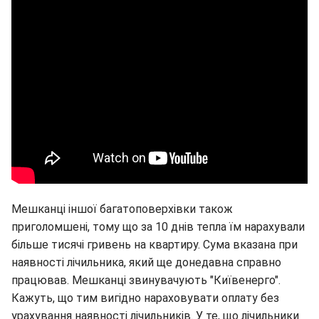
Мешканці іншої багатоповерхівки також
приголомшені, тому що за 10 днів тепла їм нарахували
більше тисячі гривень на квартиру. Сума вказана при
наявності лічильника, який ще донедавна справно
працював. Мешканці звинувачують "Київенерго".
Кажуть, що тим вигідно нараховувати оплату без
урахування наявності лічильників. У те, що лічильники