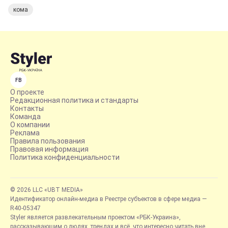
кома
FB
О проекте
Редакционная политика и стандарты
Контакты
Команда
О компании
Реклама
Правила пользования
Правовая информация
Политика конфиденциальности
© 2026 LLC «UBT MEDIA»
Идентификатор онлайн-медиа в Реестре субъектов в сфере медиа —
R40-05347
Styler является развлекательным проектом «РБК-Украина»,
рассказывающим о людях, трендах и всё, что интересно читать вне