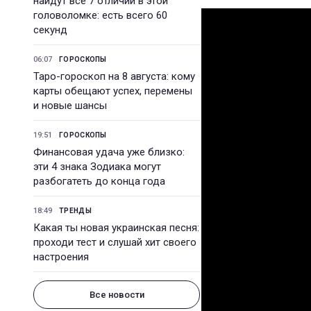
найдут все 7 отличий в этой
головоломке: есть всего 60
секунд
06:07
ГОРОСКОПЫ
Таро-гороскоп на 8 августа: кому
карты обещают успех, перемены
и новые шансы
19:51
ГОРОСКОПЫ
Финансовая удача уже близко:
эти 4 знака Зодиака могут
разбогатеть до конца года
18:49
ТРЕНДЫ
Какая ты новая украинская песня:
проходи тест и слушай хит своего
настроения
Все новости