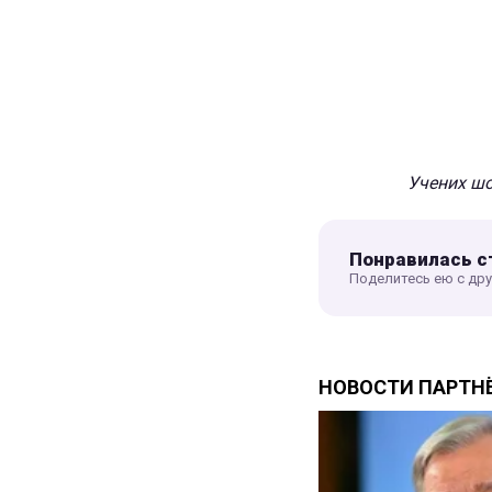
Учених шо
Понравилась с
Поделитесь ею с др