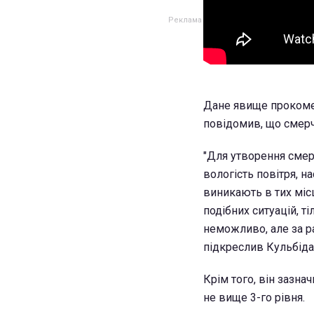
Дане явище прокомен
повідомив, що смерч 
"Для утворення смер
вологість повітря, н
виникають в тих міс
подібних ситуацій, т
неможливо, але за р
підкреслив Кульбіда
Крім того, він зазнач
не вище 3-го рівня.