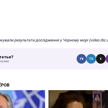
кували результати дослідження у Чорному морі (video.rbc.
татья?
FB
TG
X
узьями