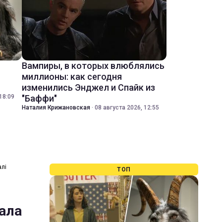
Вампиры, в которых влюблялись
миллионы: как сегодня
изменились Энджел и Спайк из
18:09
"Баффи"
Наталия Крижановская
·
08 августа 2026, 12:55
алі
ТОП
кала