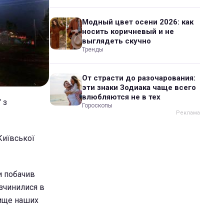
Модный цвет осени 2026: как
носить коричневый и не
выглядеть скучно
Тренды
От страсти до разочарования:
эти знаки Зодиака чаще всего
влюбляются не в тех
" з
Гороскопы
Київської
ли побачив
озчинилися в
вище наших