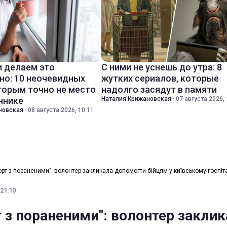
 делаем это
С ними не уснешь до утра: 8
но: 10 неочевидных
жутких сериалов, которые
торым точно не место
надолго засядут в памяти
ннике
Наталия Крижановская
·
07 августа 2026, 
новская
·
08 августа 2026, 10:11
орт з пораненими": волонтер закликала допомогти бійцям у київському госпіт
 21:10
т з пораненими": волонтер закли