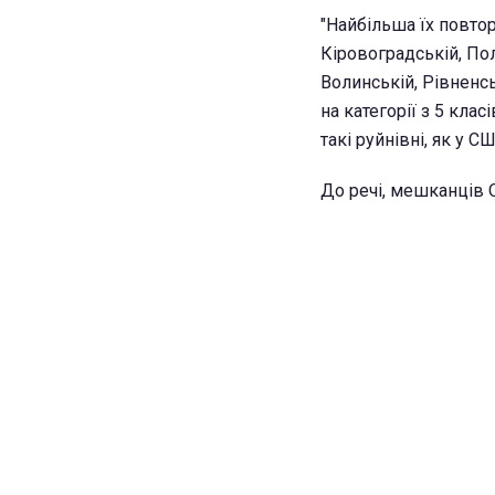
"Найбільша їх повто
Кіровоградській, Полт
Волинській, Рівненсь
на категорії з 5 клас
такі руйнівні, як у 
До речі, мешканців 