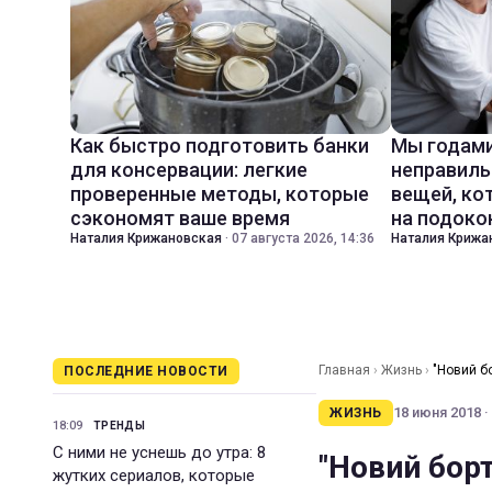
Как быстро подготовить банки
Мы годами
для консервации: легкие
неправиль
проверенные методы, которые
вещей, ко
сэкономят ваше время
на подоко
Наталия Крижановская
·
07 августа 2026, 14:36
Наталия Крижа
Главная
›
Жизнь
›
"Новий б
ПОСЛЕДНИЕ НОВОСТИ
18 июня 2018 ·
ЖИЗНЬ
18:09
ТРЕНДЫ
С ними не уснешь до утра: 8
"Новий бор
жутких сериалов, которые