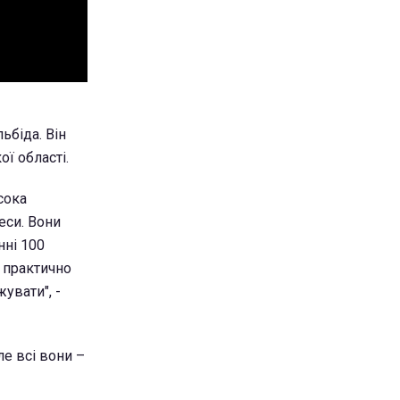
біда. Він
ї області.
сока
еси. Вони
нні 100
о практично
увати", -
ле всі вони –