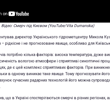
Відео: Смерч під Києвом (YouTube/Vita Dumanska)
тував директор Українського гідрометцентру Микола Куль
– рідкісне і не прогнозоване явище, особливо для Київсько
чів потрібно кілька факторів: висока температура, дуже ви
асиченість вологою атмосфери і сприятливі синоптичні проц
цях, де є цей комплекс сприятливих факторів. При виникне
ільки в одному виникає таке явище. Тому прогнозувати йог
ахунок сучасних радарних технологій його можна супроводж
.
ив, що в Україні спостерігаються смерчі в різних регіонах, а