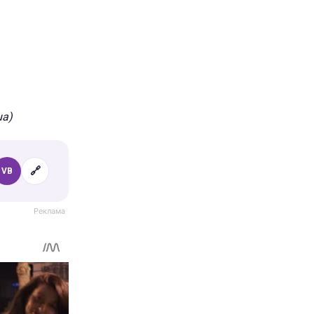
ua)
🔗
VB