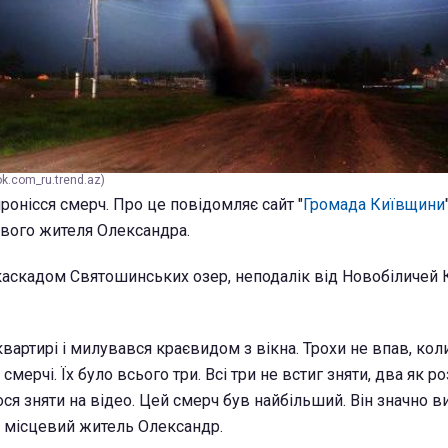
k.com_ru.trend.az)
пронісся смерч. Про це повідомляє сайт "
Громада Київщини
вого жителя Олександра.
каскадом Святошинських озер, неподалік від Новобіличей 
квартирі і милувався краєвидом з вікна. Трохи не впав, ко
смерчі. Їх було всього три. Всі три не встиг зняти, два як р
ося зняти на відео. Цей смерч був найбільший. Він значно 
ів місцевий житель Олександр.