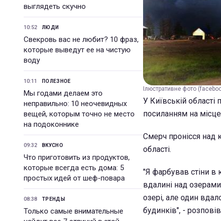
выглядеть скучно
10:52
ЛЮДИ
Свекровь вас не любит? 10 фраз,
которые выведут ее на чистую
воду
10:11
ПОЛЕЗНОЕ
Ілюстративне фото (faceboo
Мы годами делаем это
У Київській області 
неправильно: 10 неочевидных
посиланням на місце
вещей, которым точно не место
на подоконнике
Смерч пронісся над 
09:32
ВКУСНО
області.
Что приготовить из продуктов,
которые всегда есть дома: 5
"Я фарбував стіни в 
простых идей от шеф-повара
вдалині над озерами 
озері, але один вдал
08:38
ТРЕНДЫ
будинків", - розпов
Только самые внимательные