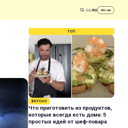
UA
/
RU
rbc.ua
ТОП
ВКУСНО
Что приготовить из продуктов,
которые всегда есть дома: 5
простых идей от шеф-повара