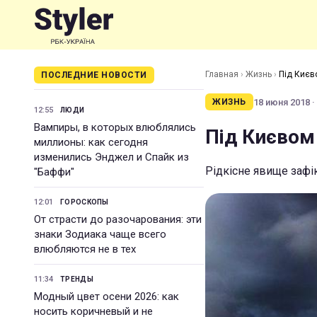
Главная
›
Жизнь
›
Під Києв
ПОСЛЕДНИЕ НОВОСТИ
18 июня 2018 ·
ЖИЗНЬ
12:55
ЛЮДИ
Вампиры, в которых влюблялись
Під Києвом
миллионы: как сегодня
изменились Энджел и Спайк из
Рідкісне явище зафі
"Баффи"
12:01
ГОРОСКОПЫ
От страсти до разочарования: эти
знаки Зодиака чаще всего
влюбляются не в тех
11:34
ТРЕНДЫ
Модный цвет осени 2026: как
носить коричневый и не