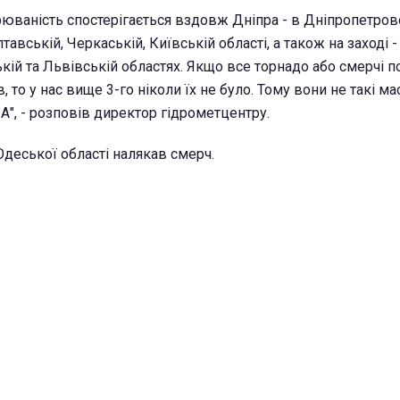
рюваність спостерігається вздовж Дніпра - в Дніпропетров
авській, Черкаській, Київській області, а також на заході -
кій та Львівській областях. Якщо все торнадо або смерчі 
ів, то у нас вище 3-го ніколи їх не було. Тому вони не такі ма
США", - розповів директор гідрометцентру.
Одеської області налякав смерч.