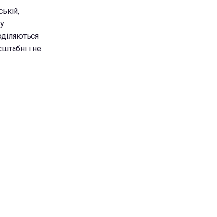
ській,
 у
поділяються
сштабні і не