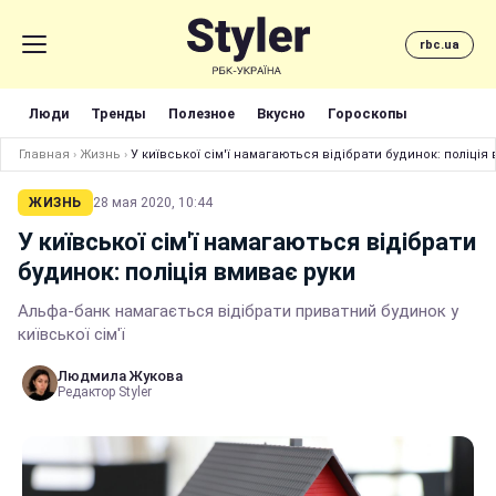
rbc.ua
Люди
Тренды
Полезное
Вкусно
Гороскопы
Главная
›
Жизнь
›
У київської сім'ї намагаються відібрати будинок: поліція
ЖИЗНЬ
28 мая 2020, 10:44
У київської сім'ї намагаються відібрати
будинок: поліція вмиває руки
Альфа-банк намагається відібрати приватний будинок у
київської сім'ї
Людмила Жукова
Редактор Styler