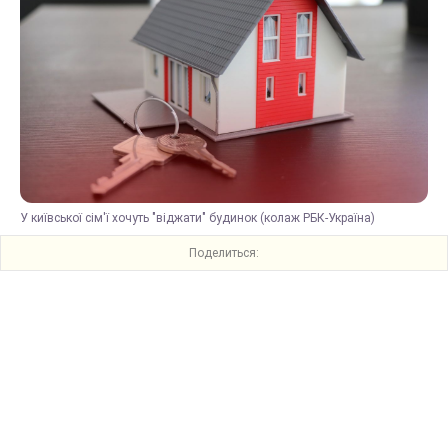
У київської сім'ї хочуть "віджати" будинок (колаж РБК-Україна)
Поделиться: