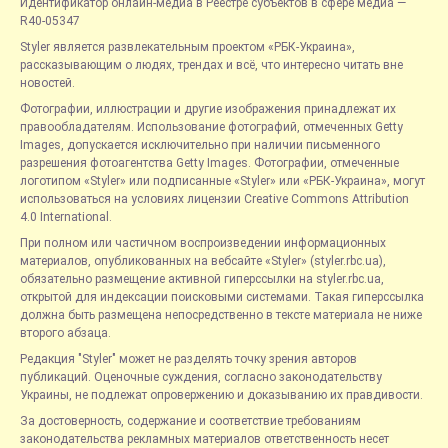
Идентификатор онлайн-медиа в Реестре субъектов в сфере медиа —
R40-05347
Styler является развлекательным проектом «РБК-Украина»,
рассказывающим о людях, трендах и всё, что интересно читать вне
новостей.
Фотографии, иллюстрации и другие изображения принадлежат их
правообладателям. Использование фотографий, отмеченных Getty
Images, допускается исключительно при наличии письменного
разрешения фотоагентства Getty Images. Фотографии, отмеченные
логотипом «Styler» или подписанные «Styler» или «РБК-Украина», могут
использоваться на условиях лицензии Creative Commons Attribution
4.0 International.
При полном или частичном воспроизведении информационных
материалов, опубликованных на вебсайте «Styler» (styler.rbc.ua),
обязательно размещение активной гиперссылки на styler.rbc.ua,
открытой для индексации поисковыми системами. Такая гиперссылка
должна быть размещена непосредственно в тексте материала не ниже
второго абзаца.
Редакция "Styler" может не разделять точку зрения авторов
публикаций. Оценочные суждения, согласно законодательству
Украины, не подлежат опровержению и доказыванию их правдивости.
За достоверность, содержание и соответствие требованиям
законодательства рекламных материалов ответственность несет