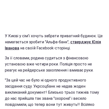
У Києві у сім'ї хочуть забрати приватний будинок. Це
намагається зробити "Альфа-банк",
стверджує Юлія
Іванова
на своїй Facebook-сторінці.
За її словами, родина судиться з фінансовою
установою вже чотири роки. Поліція просто не
реагує на рейдерське захоплення і вмиває руки.
"За цей час не було ні одного продуктивного
засідання суду. Укрсоцбанк не надав жоден
викликаний документ! Близько трьох тижнів тому
до нас прийшла так звана "охорона" і весело
повідомили, що тепер вони тут живуть!! Всіляко