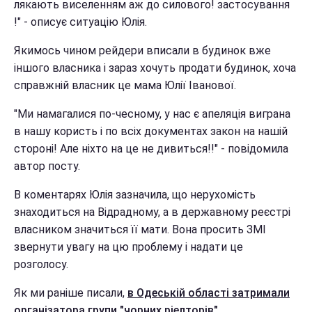
лякають виселенням аж до силового! застосування
!" - описує ситуацію Юлія.
Якимось чином рейдери вписали в будинок вже
іншого власника і зараз хочуть продати будинок, хоча
справжній власник це мама Юлії Іванової.
"Ми намагалися по-чесному, у нас є апеляція виграна
в нашу користь і по всіх документах закон на нашій
стороні! Але ніхто на це не дивиться!!" - повідомила
автор посту.
В коментарях Юлія зазначила, що нерухомість
знаходиться на Відрадному, а в державному реєстрі
власником значиться її мати. Вона просить ЗМІ
звернути увагу на цю проблему і надати це
розголосу.
Як ми раніше писали,
в Одеській області затримали
організатора групи "чорних ріелторів".