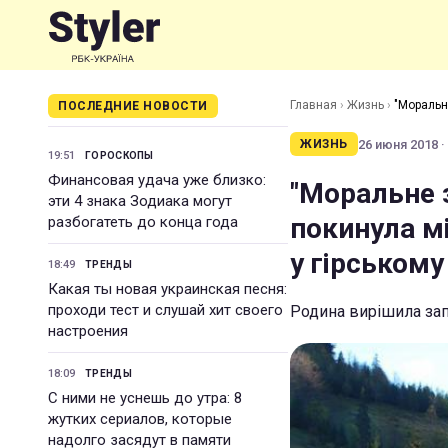
Главная
›
Жизнь
›
"Моральн
ПОСЛЕДНИЕ НОВОСТИ
гірському селі
26 июня 2018 ·
ЖИЗНЬ
19:51
ГОРОСКОПЫ
Финансовая удача уже близко:
"Моральне з
эти 4 знака Зодиака могут
покинула м
разбогатеть до конца года
у гірському
18:49
ТРЕНДЫ
Какая ты новая украинская песня:
проходи тест и слушай хит своего
Родина вирішила зап
настроения
18:09
ТРЕНДЫ
С ними не уснешь до утра: 8
жутких сериалов, которые
надолго засядут в памяти