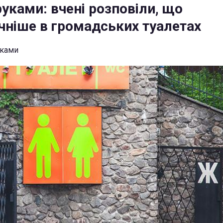
руками: вчені розповіли, що
чніше в громадських туалетах
тками