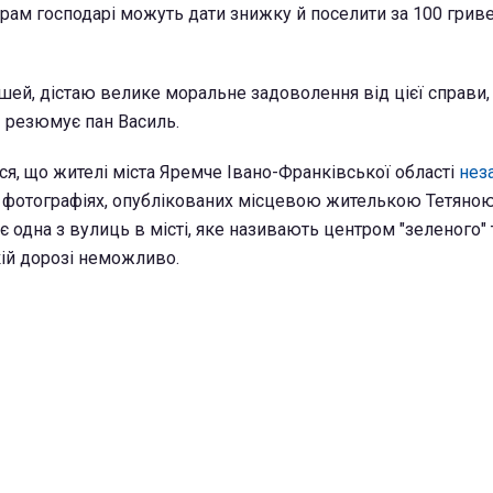
ерам господарі можуть дати знижку й поселити за 100 грив
шей, дістаю велике моральне задоволення від цієї справи,
— резюмує пан Василь.
я, що жителі міста Яремче Івано-Франківської області
нез
 фотографіях, опублікованих місцевою жителькою Тетяною
є одна з вулиць в місті, яке називають центром "зеленого" т
кій дорозі неможливо.