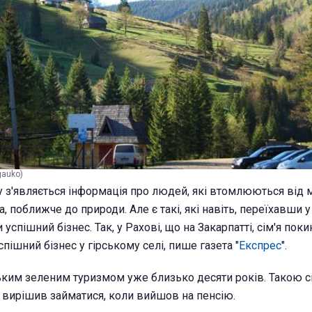
gauko)
у з'являється інформація про людей, які втомлюються від м
 поближче до природи. Але є такі, які навіть, переїхавши у
успішний бізнес. Так, у Рахові, що на Закарпатті, сім'я поки
пішний бізнес у гірському селі, пише газета "
Експрес
".
ським зеленим туризмом уже близько десяти років. Такою 
 вирішив займатися, коли вийшов на пенсію.