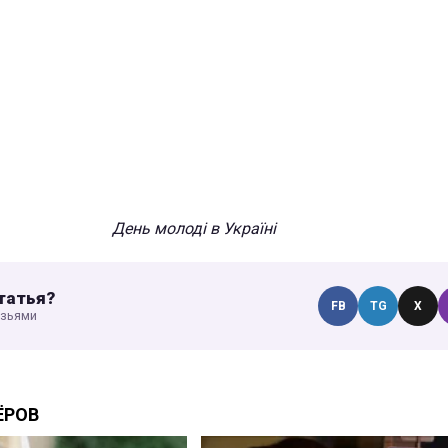
День молоді в Україні
татья?
FB
TG
X
узьями