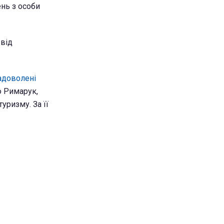
ень з особи
 від
адоволені
 Римарук,
уризму. За її