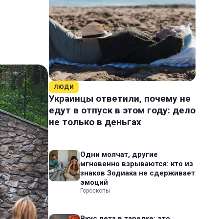
ЛЮДИ
Украинцы ответили, почему не
едут в отпуск в этом году: дело
не только в деньгах
Одни молчат, другие
мгновенно взрываются: кто из
знаков Зодиака не сдерживает
эмоций
Гороскопы
Вкус лета в тарелке: это