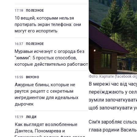
17:18
ПОЛЕЗНОЕ
10 вещей, которыми нельзя
протирать экран телефона: они
могут его испортить
16:37
ПОЛЕЗНОЕ
Муравьи исчезнут с огорода без
"химии": 5 простых способов,
которые действительно работают
Фото: Карпати (facebook ol
15:55
ВКУСНО
В мережі час від час
Ажурные блины, которые не
рвутся: рецепт с секретным
переїжджають у села,
ингредиентом для идеальных
зуміли започаткувати 
дырочек
щоб започаткувати ус
15:19
ЛЮДИ
Сім'я заробляє сіль
Как выглядят возлюбленные
глава родини Василь
Дантеса, Пономарева и