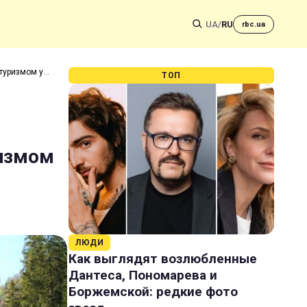
UA
/
RU
rbc.ua
 туризмом у
ТОП
ризмом
ЛЮДИ
Как выглядят возлюбленные
Дантеса, Пономарева и
Боржемской: редкие фото