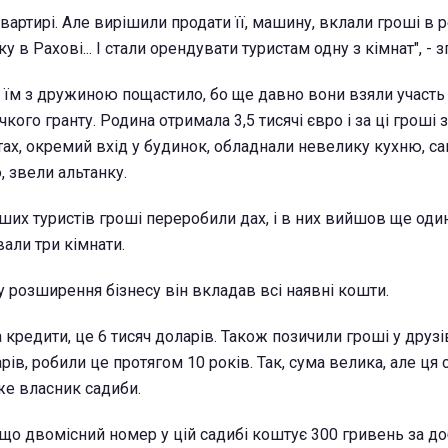
вартирі. Але вирішили продати її, машину, вклали гроші в 
 в Рахові... І стали орендувати туристам одну з кімнат", - з
 їм з дружиною пощастило, бо ще давно вони взяли участь 
кого гранту. Родина отримала 3,5 тисячі євро і за ці гроші
тах, окремий вхід у будинок, обладнали невелику кухню, са
, звели альтанку.
ших туристів гроші переробили дах, і в них вийшов ще один
али три кімнати.
у розширення бізнесу він вкладав всі наявні кошти.
а кредити, це 6 тисяч доларів. Також позичили гроші у друзі
рів, робили це протягом 10 років. Так, сума велика, але ця
аже власник садиби.
 що двомісний номер у цій садибі коштує 300 гривень за до