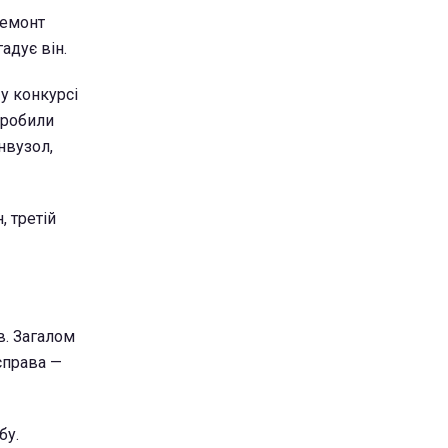
ремонт
гадує він.
у конкурсі
 зробили
нвузол,
, третій
в. Загалом
 справа —
бу.