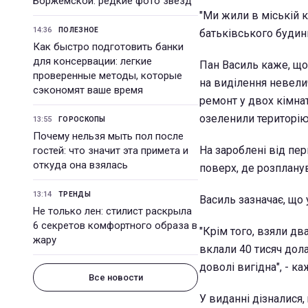
Боржемской: редкие фото звезд
"Ми жили в міській к
14:36
ПОЛЕЗНОЕ
батьківського будинку
Как быстро подготовить банки
для консервации: легкие
Пан Василь каже, що
проверенные методы, которые
на виділення невелич
сэкономят ваше время
ремонт у двох кімна
озеленили територію
13:55
ГОРОСКОПЫ
Почему нельзя мыть пол после
На зароблені від пер
гостей: что значит эта примета и
откуда она взялась
поверх, де розпланув
13:14
ТРЕНДЫ
Василь зазначає, що 
Не только лен: стилист раскрыла
6 секретов комфортного образа в
"Крім того, взяли дв
жару
вклали 40 тисяч дола
доволі вигідна", - к
Все новости
У виданні дізналися,