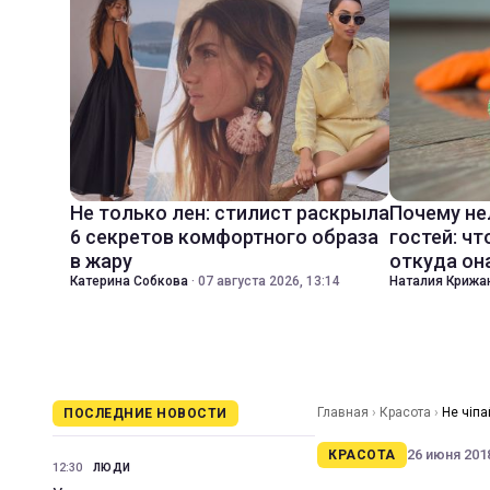
Не только лен: стилист раскрыла
Почему не
6 секретов комфортного образа
гостей: чт
в жару
откуда он
Катерина Собкова
·
07 августа 2026, 13:14
Наталия Крижа
Главная
›
Красота
›
Не чіпа
ПОСЛЕДНИЕ НОВОСТИ
26 июня 2018
КРАСОТА
12:30
ЛЮДИ