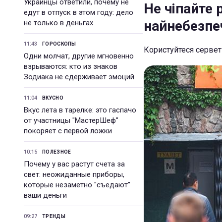
Украинцы ответили, почему не
Не чіпайте 
едут в отпуск в этом году: дело
найнебезпе
не только в деньгах
11:43
ГОРОСКОПЫ
Користуйтеся серве
Одни молчат, другие мгновенно
взрываются: кто из знаков
Зодиака не сдерживает эмоций
11:04
ВКУСНО
Вкус лета в тарелке: это гаспачо
от участницы "МастерШеф"
покоряет с первой ложки
10:15
ПОЛЕЗНОЕ
Почему у вас растут счета за
свет: неожиданные приборы,
которые незаметно "съедают"
ваши деньги
09:27
ТРЕНДЫ