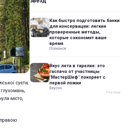
звезд
Как быстро подготовить банки
для консервации: легкие
проверенные методы,
которые сэкономят ваше
время
Полезное
Вкус лета в тарелке: это
гаспачо от участницы
"МастерШеф" покоряет с
іської суєти,
первой ложки
Вкусно
 глухомань,
нула місто,
справою