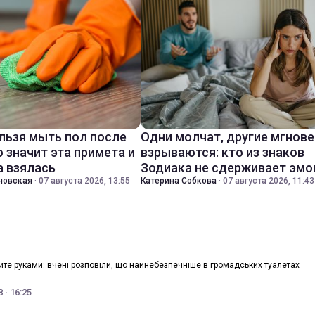
льзя мыть пол после
Одни молчат, другие мгнов
о значит эта примета и
взрываются: кто из знаков
а взялась
Зодиака не сдерживает эмо
новская
·
07 августа 2026, 13:55
Катерина Собкова
·
07 августа 2026, 11:43
йте руками: вчені розповіли, що найнебезпечніше в громадських туалетах
 · 16:25