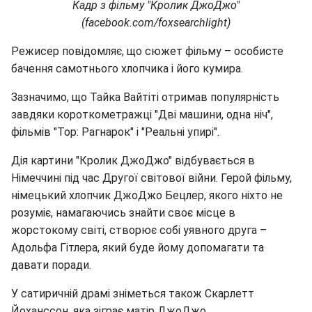
Кадр з фільму "Кролик ДжоДжо"
(facebook.com/foxsearchlight)
Режисер повідомляє, що сюжет фільму – особисте
бачення самотнього хлопчика і його кумира.
Зазначимо, що Тайка Вайтіті отримав популярність
завдяки короткометражці "Дві машини, одна ніч",
фільмів "Тор: Рагнарок" і "Реальні упирі".
Дія картини "Кролик ДжоДжо" відбувається в
Німеччині під час Другої світової війни. Герой фільму,
німецький хлопчик ДжоДжо Бецлер, якого ніхто не
розуміє, намагаючись знайти своє місце в
жорстокому світі, створює собі уявного друга –
Адольфа Гітлера, який буде йому допомагати та
давати поради.
У сатиричній драмі зніметься також Скарлетт
Йоханссон, яка зіграє матір ДжоДжо.