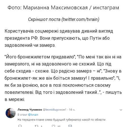
Скріншот поста (twitter.com/tvrain)
Користувачів соцмережі здивував дивний вигляд
президента РФ. Вони припускають, що Путін або
задоволений чи замерз.
"Його бронежилетом придавило"; "По мені так він ні на
замерзлого, ні на задоволеного не схожий. Що під
себе сходив - схоже. Що радісно замерз – ні"; "Знову в
бронежилет-як же він боїться замаху! І правильно"; "І,
як би за іронією, все в позі поклоняються своєму
повелителеві. Від того і задоволений такий...", - пишуть
в мережі.