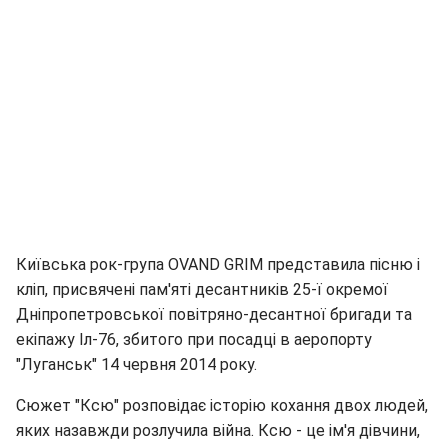
Київська рок-група OVAND GRIM представила пісню і
кліп, присвячені пам'яті десантників 25-ї окремої
Дніпропетровської повітряно-десантної бригади та
екіпажу Іл-76, збитого при посадці в аеропорту
"Луганськ" 14 червня 2014 року.
Сюжет "Ксю" розповідає історію кохання двох людей,
яких назавжди розлучила війна. Ксю - це ім'я дівчини,