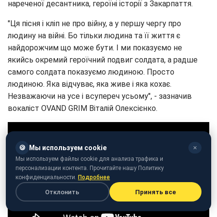
нареченої десантника, героїні історії з Закарпаття.
"Ця пісня і кліп не про війну, а у першу чергу про
людину на війні. Бо тільки людина та її життя є
найдорожчим що може бути. І ми показуємо не
якийсь окремий героїчний подвиг солдата, а радше
самого солдата показуємо людиною. Просто
людиною. Яка відчуває, яка живе і яка кохає.
Незважаючи на усе і всупереч усьому", - зазначив
вокаліст OVAND GRIM Віталій Олексієнко.
🍪
Мы используем cookie
✕
Мы используем файлы cookie для анализа трафика и
персонализации контента. Прочитайте нашу Политику
конфиденциальности.
Подробнее
Отклонить
Принять все