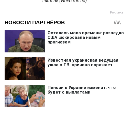
школах (video.rbc.ua)