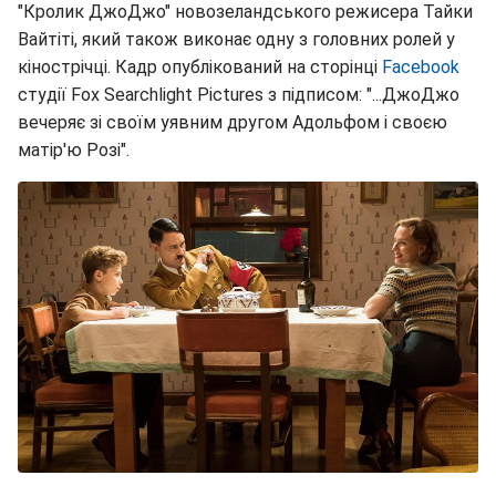
"Кролик ДжоДжо" новозеландського режисера Тайки
Вайтіті, який також виконає одну з головних ролей у
кінострічці. Кадр опублікований на сторінці
Facebook
студії Fox Searchlight Pictures з підписом: "...ДжоДжо
вечеряє зі своїм уявним другом Адольфом і своєю
матір'ю Розі".