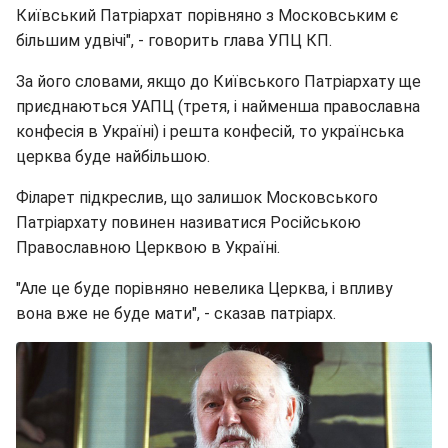
Київський Патріархат порівняно з Московським є
більшим удвічі", - говорить глава УПЦ КП.
За його словами, якщо до Київського Патріархату ще
приєднаються УАПЦ (третя, і найменша православна
конфесія в Україні) і решта конфесій, то українська
церква буде найбільшою.
Філарет підкреслив, що залишок Московського
Патріархату повинен називатися Російською
Православною Церквою в Україні.
"Але це буде порівняно невелика Церква, і впливу
вона вже не буде мати", - сказав патріарх.