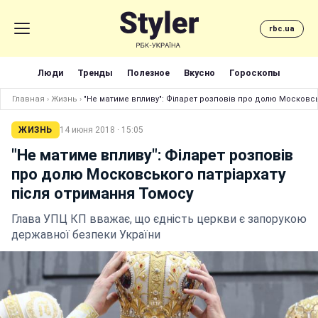
rbc.ua
Люди
Тренды
Полезное
Вкусно
Гороскопы
Главная
›
Жизнь
›
"Не матиме впливу": Філарет розповів про долю Московсь
ЖИЗНЬ
14 июня 2018 · 15:05
"Не матиме впливу": Філарет розповів
про долю Московського патріархату
після отримання Томосу
Глава УПЦ КП вважає, що єдність церкви є запорукою
державної безпеки України