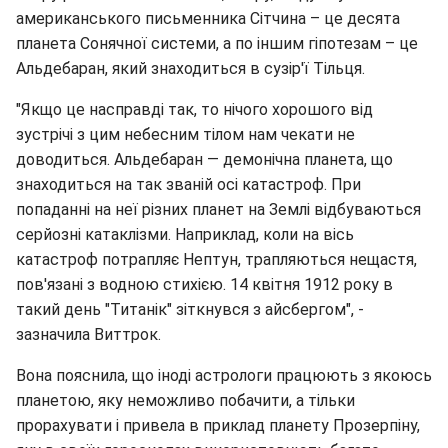
американського письменника Сітчина – це десята
планета Сонячної системи, а по іншим гіпотезам – це
Альдебаран, який знаходиться в сузір'ї Тільця.
"Якщо це насправді так, то нічого хорошого від
зустрічі з цим небесним тілом нам чекати не
доводиться. Альдебаран — демонічна планета, що
знаходиться на так званій осі катастроф. При
попаданні на неї різних планет на Землі відбуваються
серйозні катаклізми. Наприклад, коли на вісь
катастроф потрапляє Нептун, трапляються нещастя,
пов'язані з водною стихією. 14 квітня 1912 року в
такий день "Титанік" зіткнувся з айсбергом", -
зазначила Виттрок.
Вона пояснила, що іноді астрологи працюють з якоюсь
планетою, яку неможливо побачити, а тільки
прорахувати і привела в приклад планету Прозерпіну,