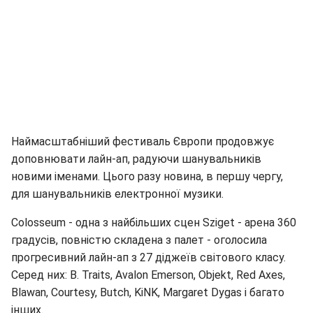
Наймасштабніший фестиваль Європи продовжує
доповнювати лайн-ап, радуючи шанувальників
новими іменами. Цього разу новина, в першу чергу,
для шанувальників електронної музики.
Colosseum - одна з найбільших сцен Sziget - арена 360
градусів, повністю складена з палет - оголосила
прогресивний лайн-ап з 27 діджеїв світового класу.
Серед них: B. Traits, Avalon Emerson, Objekt, Red Axes,
Blawan, Courtesy, Butch, KiNK, Margaret Dygas і багато
інших.