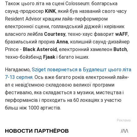
Також цього літа на сцені Colosseum: болгарська
саунд-продюсер
KiNK
, який був названий свого часу
Resident Advisor кращим лайв-перформером
електронної сцени, голландський діджей і керівник
власного лейбла
Courtesy
, техно-хаус фаворит
wAFF
,
бразильський прорив
Anna
, колишній саунд-дизайнер
Prince -
Black Asteroid
, електронний хамелеон
Butch
,
техно-бойзбенд
Fjaak
і багато інших.
Нагадаємо,
Sziget повернеться в Будапешт цього літа
7-13 серпня
. Ось вже багато років електронний лайн-
ап є невід'ємною складовою великої програми
фестивалю, яка складається з музики, мистецтва і
перформансів і проходить на 60 локаціях з участю
більш ніж 1000 артистів.