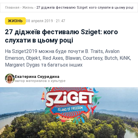
Главная
›
Жизнь
›
27 діджеїв фестивалю Sziget: кого слухати в цьому році
ЖИЗНЬ
08 апреля 2019 · 21:47
27 діджеїв фестивалю Sziget: кого
слухати в цьому році
На Sziget2019 можна буде почути B. Traits, Avalon
Emerson, Objekt, Red Axes, Blawan, Courtesy, Butch, KiNK,
Margaret Dygas та багатьох інших
Екатерина Скуридина
автор материалов о культуре