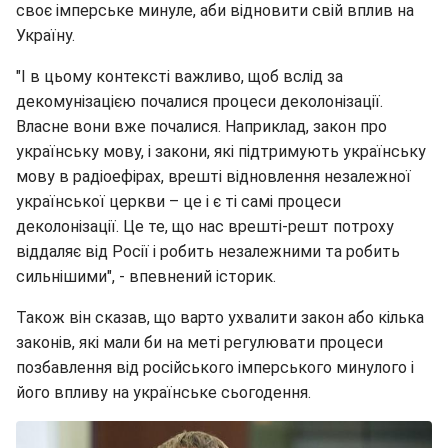
своє імперське минуле, аби відновити свій вплив на
Україну.
"І в цьому контексті важливо, щоб вслід за
декомунізацією почалися процеси деколонізації.
Власне вони вже почалися. Наприклад, закон про
українську мову, і закони, які підтримують українську
мову в радіоефірах, врешті відновлення незалежної
української церкви – це і є ті самі процеси
деколонізації. Це те, що нас врешті-решт потроху
віддаляє від Росії і робить незалежними та робить
сильнішими", - впевнений історик.
Також він сказав, що варто ухвалити закон або кілька
законів, які мали би на меті регулювати процеси
позбавлення від російського імперського минулого і
його впливу на українське сьогодення.