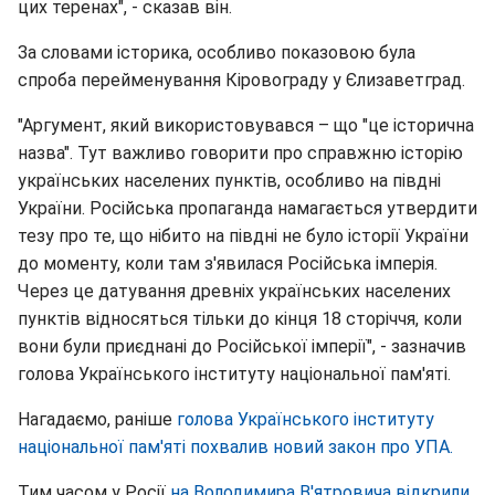
цих теренах", - сказав він.
За словами історика, особливо показовою була
спроба перейменування Кіровограду у Єлизаветград.
"Аргумент, який використовувався – що "це історична
назва". Тут важливо говорити про справжню історію
українських населених пунктів, особливо на півдні
України. Російська пропаганда намагається утвердити
тезу про те, що нібито на півдні не було історії України
до моменту, коли там з'явилася Російська імперія.
Через це датування древніх українських населених
пунктів відносяться тільки до кінця 18 сторіччя, коли
вони були приєднані до Російської імперії", - зазначив
голова Українського інституту національної пам'яті.
Нагадаємо, раніше
голова Українського інституту
національної пам'яті похвалив новий закон про УПА.
Тим часом у Росії
на Володимира В'ятровича відкрили