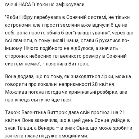
вчені НАСА її поки не зафіксували.
"Якби Нібіру перебувала в Сонячній системі, не тільки
астрономи, але і прості земляни вже відчули б це на
собі: вона просто збила б всі "налаштування", через що
всі планети, в тому числі і наша, стали б рухатися по-
іншому. Нічого подібного не відбулося, а значить —
сторонніх небесних тіл великого розміру в Сонячній
системі немає", - пояснила Виттрок.
Вона додала, що по тому, як знаходяться зірки, можна
говорити про локальні неприємності 28 квітня.
Можлива погана погода чи кримінальні розбірки, але
про кінець світу не йдеться.
Також Валентина Виттрок дала свій прогноз і на 21
квітня. Вона зазначила, що в цей день Сонце увійде в
знак Тільця, а Венера – в знак Овна, що може зробити
жителів планети дуже емоційними.