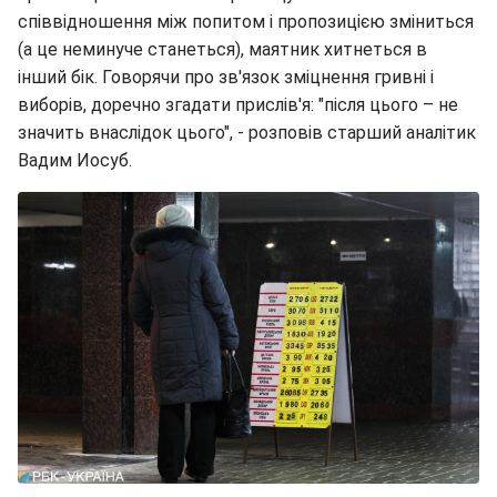
співвідношення між попитом і пропозицією зміниться
(а це неминуче станеться), маятник хитнеться в
інший бік. Говорячи про зв'язок зміцнення гривні і
виборів, доречно згадати прислів'я: "після цього – не
значить внаслідок цього", - розповів старший аналітик
Вадим Иосуб.