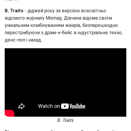
B. Traits
- діджей року за версією всесвітньо
відомого журналу Mixmag. Дівчина відома своїм
унікальним комбінуванням жанрів, безперешкодно
перестрибуючи з драм-н-бейс в індустріальне техно,
денс-поп і назад.
B. Traits