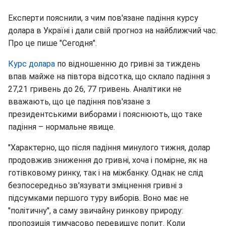
Експерти пояснили, з чим пов'язане падіння курсу
долара в Україні і дали свій прогноз на найближчий час.
Про це пише "Сегодня".
Курс долара
по відношенню до гривні за тиждень
впав майже на півтора відсотка, що склало падіння з
27,21 гривень до 26, 77 гривень. Аналітики не
вважають, що це падіння пов'язане з
президентськими виборами і пояснюють, що таке
падіння – нормальне явище.
"Характерно, що після падіння минулого тижня, долар
продовжив зниження до гривні, хоча і помірне, як на
готівковому ринку, так і на міжбанку. Однак не слід
безпосередньо зв'язувати зміцнення гривні з
підсумками першого туру виборів. Воно має не
"політичну", а саму звичайну ринкову природу:
пропозиція тимчасово перевищує попит. Коли