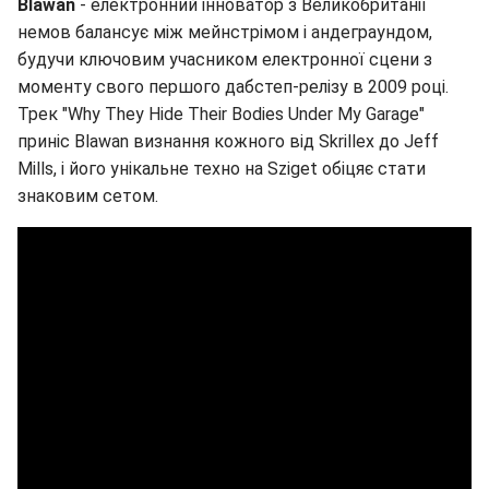
Blawan
- електронний інноватор з Великобританії
немов балансує між мейнстрімом і андеграундом,
будучи ключовим учасником електронної сцени з
моменту свого першого дабстеп-релізу в 2009 році.
Трек "Why They Hide Their Bodies Under My Garage"
приніс Blawan визнання кожного від Skrillex до Jeff
Mills, і його унікальне техно на Sziget обіцяє стати
знаковим сетом.