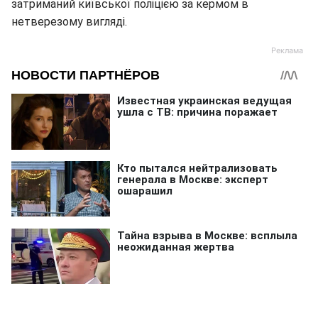
затриманий київської поліцією за кермом в
нетверезому вигляді.