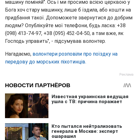
машину поміняй". Ось і ми просимо всією церквою у
Бога хоч стару машинку, лише б їздила, або кошти на
придбання такої. Допоможете звернутися до добрим
людям? Опублікуйте мої телефони, будь ласка: +38
(098) 413-74-97, +38 (095) 452-04-50, а там вже, як
Господь управить", - підсумував волонтер.
Нагадаємо,
волонтери розповіли про поїздку на
передову до морських піхотинців.