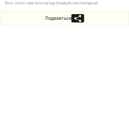
Фото: Золоті леви біля під'їзду (facebook.com/kievtypical)
Поделиться