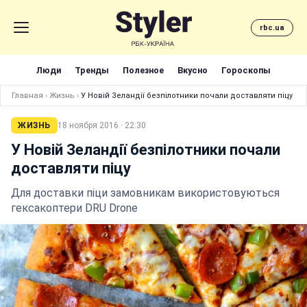
rbc.ua
Люди
Тренды
Полезное
Вкусно
Гороскопы
Главная
›
Жизнь
›
У Новій Зеландії безпілотники почали доставляти піцу
ЖИЗНЬ
18 ноября 2016 · 22:30
У Новій Зеландії безпілотники почали
доставляти піцу
Для доставки піци замовникам використовуються
гексакоптери DRU Drone