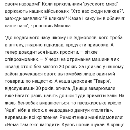
своїм народом!" Коли прихильники "русского мира"
дорікають наших військових: "Хто вас сюди кликав?",
завжди заявляю: "Я кликав!" Казав і кажу їм в обличчя:
наше сало", - розповів Микола.
"До недавнього часу нікому не відмовляв: кого треба
в аптеку, лікарню підкидав, продукти привозив. А
тепер доводиться інших просити, — зітхає
співрозмовник. — У черзі на отримання машини я як
інвалід стою без малого 20 років. За цей час у нашому
районі дочекався свого автомобіля лише один мій
товариш по нещастю. А наша церковна "Таврія",
відслуживши 30 років, згнила. Днище заварювали
вже багато разів, навіть дошки туди приматывали. На
жаль, бензобак вивалюється, то пасажирське крісло
"йде", ніби в пісок, а нещодавно двигун «полетів»,
вирвавши всі кріплення. Ремонтники мені відмовили:
«Нема там вже лагодити. Кузов новий шукай. А краще