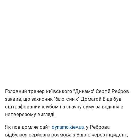
Головний тренер київського "Динамо" Сергій Ребров
заявив, що захисник "біло-синіх" Домагой Віда був
оштрафований клубом на значну суму за водіння в
нетверезому вигляді.
Як повідомляє сайт
dynamo.kiev.ua
, у Реброва
відбулася серйозна розмова з Відою через інцидент,