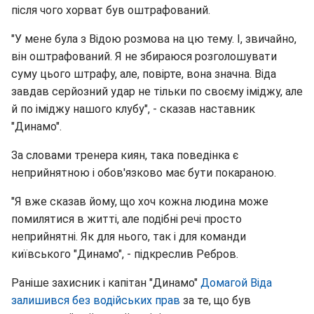
після чого хорват був оштрафований.
"У мене була з Відою розмова на цю тему. І, звичайно,
він оштрафований. Я не збираюся розголошувати
суму цього штрафу, але, повірте, вона значна. Віда
завдав серйозний удар не тільки по своєму іміджу, але
й по іміджу нашого клубу", - сказав наставник
"Динамо".
За словами тренера киян, така поведінка є
неприйнятною і обов'язково має бути покараною.
"Я вже сказав йому, що хоч кожна людина може
помилятися в житті, але подібні речі просто
неприйнятні. Як для нього, так і для команди
київського "Динамо", - підкреслив Ребров.
Раніше захисник і капітан "Динамо"
Домагой Віда
залишився без водійських прав
за те, що був