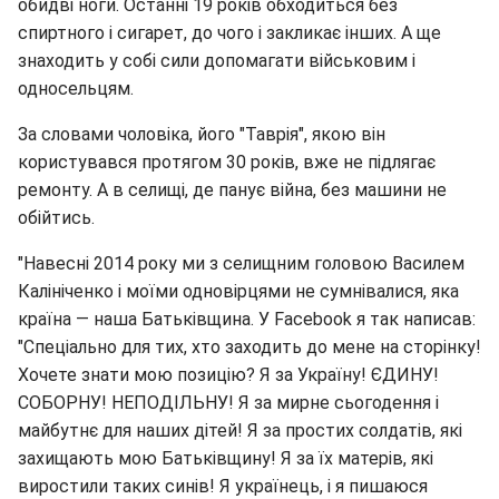
обидві ноги. Останні 19 років обходиться без
спиртного і сигарет, до чого і закликає інших. А ще
знаходить у собі сили допомагати військовим і
односельцям.
За словами чоловіка, його "Таврія", якою він
користувався протягом 30 років, вже не підлягає
ремонту. А в селищі, де панує війна, без машини не
обійтись.
"Навесні 2014 року ми з селищним головою Василем
Калініченко і моїми одновірцями не сумнівалися, яка
країна — наша Батьківщина. У Facebook я так написав:
"Спеціально для тих, хто заходить до мене на сторінку!
Хочете знати мою позицію? Я за Україну! ЄДИНУ!
СОБОРНУ! НЕПОДІЛЬНУ! Я за мирне сьогодення і
майбутнє для наших дітей! Я за простих солдатів, які
захищають мою Батьківщину! Я за їх матерів, які
виростили таких синів! Я українець, і я пишаюся