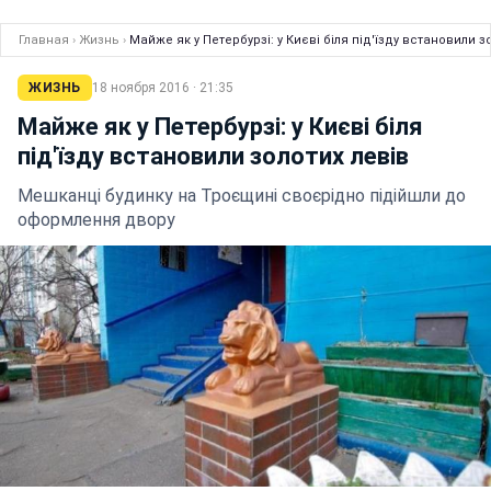
Главная
›
Жизнь
›
Майже як у Петербурзі: у Києві біля під'їзду встановили з
ЖИЗНЬ
18 ноября 2016 · 21:35
Майже як у Петербурзі: у Києві біля
під'їзду встановили золотих левів
Мешканці будинку на Троєщині своєрідно підійшли до
оформлення двору