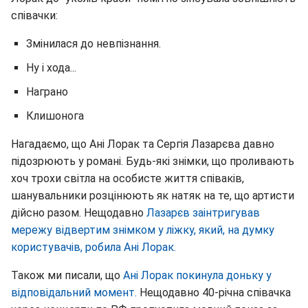
співачки:
Змінилася до невпізнання.
Ну і хода...
Награно
Клишонога
Нагадаємо, що Ані Лорак та Сергія Лазарєва давно
підозрюють у романі. Будь-які знімки, що проливають
хоч трохи світла на особисте життя співаків,
шанувальники розцінюють як натяк на те, що артисти
дійсно разом. Нещодавно
Лазарєв заінтригував
мережу відвертим знімком у ліжку, який, на думку
користувачів, робила Ані Лорак.
Також ми писали, що
Ані Лорак покинула доньку у
відповідальний момент.
Нещодавно 40-річна співачка