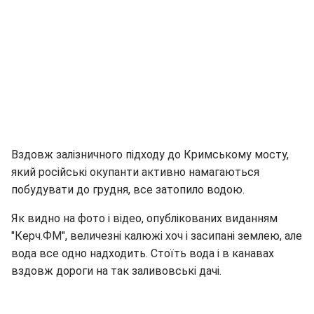
Вздовж залізничного підходу до Кримському мосту,
який російські окупанти активно намагаються
побудувати до грудня, все затопило водою.
Як видно на фото і відео, опублікованих виданням
"Керч.ФМ", величезні калюжі хоч і засипані землею, але
вода все одно надходить. Стоїть вода і в канавах
вздовж дороги на так заливовські дачі.