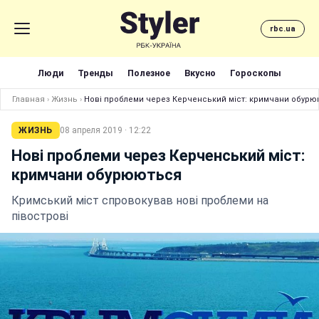
rbc.ua
Люди
Тренды
Полезное
Вкусно
Гороскопы
Главная
›
Жизнь
›
Нові проблеми через Керченський міст: кримчани обур
ЖИЗНЬ
08 апреля 2019 · 12:22
Нові проблеми через Керченський міст:
кримчани обурюються
Кримський міст спровокував нові проблеми на
півострові