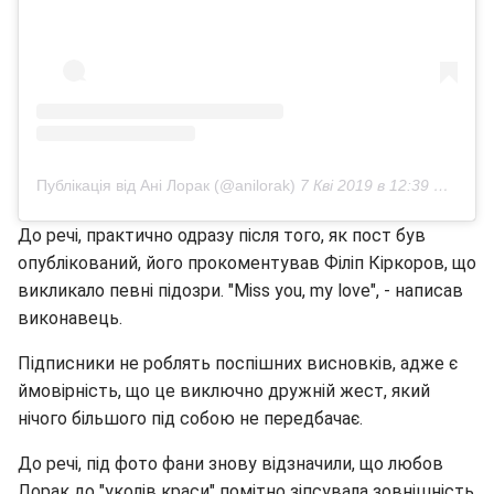
Публікація від Ані Лорак (@anilorak)
7 Кві 2019 в 12:39 PDT
До речі, практично одразу після того, як пост був
опублікований, його прокоментував Філіп Кіркоров, що
викликало певні підозри. "Miss you, my love", - написав
виконавець.
Підписники не роблять поспішних висновків, адже є
ймовірність, що це виключно дружній жест, який
нічого більшого під собою не передбачає.
До речі, під фото фани знову відзначили, що любов
Лорак до "уколів краси" помітно зіпсувала зовнішність