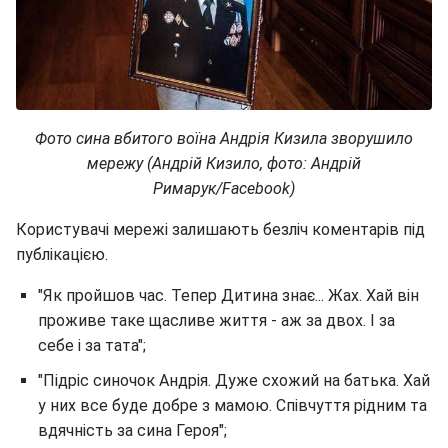
Фото сина вбитого воїна Андрія Кизила зворушило
мережу (Андрій Кизило, фото: Андрій
Римарук/Facebook)
Користувачі мережі залишають безліч коментарів під
публікацією.
"Як пройшов час. Тепер Дитина знає... Жах. Хай він
проживе таке щасливе життя - аж за двох. І за
себе і за тата";
"Підріс синочок Андрія. Дуже схожий на батька. Хай
у них все буде добре з мамою. Співчуття рідним та
вдячність за сина Героя";