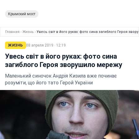
Крымский мост
Главная
›
Жизнь
›
Увесь світ в його руках: фото сина загиблого Героя зво
ЖИЗНЬ
08 апреля 2019 · 12:19
Увесь світ в його руках: фото сина
загиблого Героя зворушило мережу
Маленький синочок Андрія Кизила вже починає
розуміти, що його тато Герой України