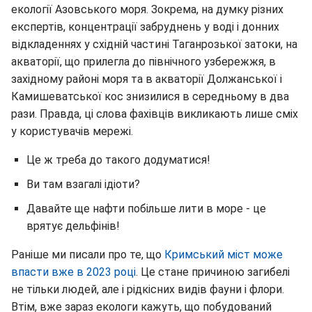
екології Азовського моря. Зокрема, на думку різних
експертів, концентрації забруднень у воді і донних
відкладеннях у східній частині Таганрозької затоки, на
акваторії, що прилегла до північного узбережжя, в
західному районі моря та в акваторії Должанської і
Камишеватської кос знизилися в середньому в два
рази. Правда, ці слова фахівців викликають лише сміх
у користувачів мережі.
Це ж треба до такого додуматися!
Ви там взагалі ідіоти?
Давайте ще нафти побільше лити в море - це
врятує дельфінів!
Раніше ми писали про те, що
Кримський міст може
впасти вже в 2023 році
. Це стане причиною загибелі
не тільки людей, але і рідкісних видів фауни і флори.
Втім, вже зараз екологи кажуть, що побудований