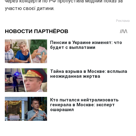
через концерти по РФ пропустила модний показ за
участю своєї дитини.