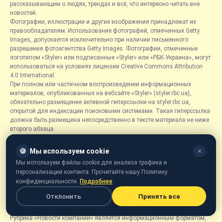
рассказывающим о людях, трендах и всё, что интересно читать вне
новостей.
Фотографии, иллюстрации и другие изображения принадлежат их
правообладателям. Использование фотографий, отмеченных Getty
Images, допускается исключительно при наличии письменного
разрешения фотоагентства Getty Images. Фотографии, отмеченные
логотипом «Styler» или подписанные «Styler» или «РБК-Украина», могут
использоваться на условиях лицензии Creative Commons Attribution
4.0 International.
При полном или частичном воспроизведении информационных
материалов, опубликованных на вебсайте «Styler» (styler.rbc.ua),
обязательно размещение активной гиперссылки на styler.rbc.ua,
открытой для индексации поисковыми системами. Такая гиперссылка
должна быть размещена непосредственно в тексте материала не ниже
второго абзаца.
Редакция "Styler" может не разделять точку зрения авторов
публикаций. Оценочные суждения, согласно законодательству
🍪
Мы используем cookie
✕
Украины, не подлежат опровержению и доказыванию их правдивости.
Мы используем файлы cookie для анализа трафика и
За достоверность, содержание и соответствие требованиям
персонализации контента. Прочитайте нашу Политику
законодательства рекламных материалов ответственность несет
конфиденциальности.
Подробнее
рекламодатель.
Материалы, отмеченные плашками "Пресс-релиз", "Спецпроект",
Отклонить
Принять все
"Партнерский материал", "Promo", "Благотворительность" и "Резонанс",
размещаются на правах рекламы.
Рубрика «Новости компаний» является информационным форматом,