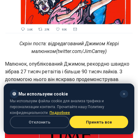
Скрін поста: відредагований Джимом Керрі
малюнком(twitter.com/JimCarrey)
Малюнок, опублікований Джимом, рекордно швидко
зібрав 27 тисяч ретвітів і більше 90 тисяч лайків. З
допомогою нього він яскраво продемонстрував
суспільству свою реакцію на колаж з фотографій
🍪
Мы используем cookie
Дональда трампа і маленькою мексиканською
✕
Мы используем файлы cookie для анализа трафика и
дівчинкою, яка плаче,, надрукуванний на обкладинці
персонализации контента. Прочитайте нашу Политику
Time.
конфиденциальности.
Подробнее
Отклонить
Принять все