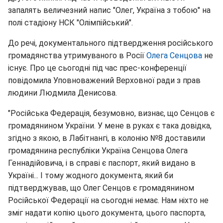
запалять величезний напис "Олег, Україна з тобою" на
полі стадіону НСК "Олімпійський".
До речі, документального підтвердження російського
громадянства утримуваного в Росії
Олега Сенцова
не
існує. Про це сьогодні під час прес-конференції
повідомила Уповноважений Верховної ради з прав
людини Людмила Денисова.
"Російська Федерація, безумовно, визнає, що Сенцов є
громадянином України. У мене в руках є така довідка,
згідно з якою, в Лабітнангі, в колонію №8 доставили
громадянина республіки Україна Сенцова Олега
Геннадійовича, і в справі є паспорт, який видано в
Україні... І тому жодного документа, який би
підтверджував, що Олег Сенцов є громадянином
Російської Федерації на сьогодні немає. Нам ніхто не
зміг надати копію цього документа, цього паспорта,