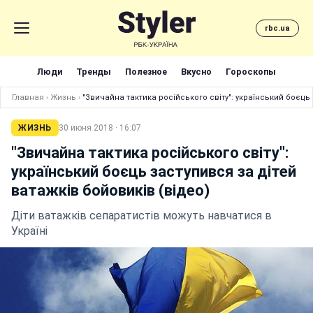
rbc.ua
Люди
Тренды
Полезное
Вкусно
Гороскопы
Главная
›
Жизнь
›
"Звичайна тактика російського світу": український боєць 
ЖИЗНЬ
30 июня 2018 · 16:07
"Звичайна тактика російського світу":
український боєць заступився за дітей
ватажків бойовиків (відео)
Діти ватажків сепаратистів можуть навчатися в
Україні