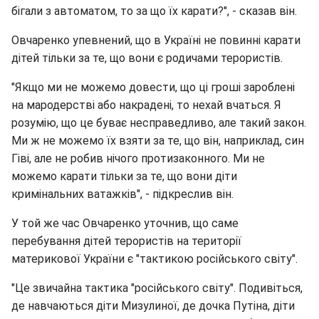
бігали з автоматом, то за що їх карати?", - сказав він.
Овчаренко упевнений, що в Україні не повинні карати
дітей тільки за те, що вони є родичами терористів.
"Якщо ми не можемо довести, що ці гроші зароблені
на мародерстві або накрадені, то нехай вчаться. Я
розумію, що це буває несправедливо, але такий закон.
Ми ж не можемо їх взяти за те, що він, наприклад, син
Гіві, але не робив нічого протизаконного. Ми не
можемо карати тільки за те, що вони діти
кримінальних ватажків", - підкреслив він.
У той же час Овчаренко уточнив, що саме
перебування дітей терористів на території
материкової України є "тактикою російського світу".
"Це звичайна тактика "російського світу". Подивіться,
де навчаються діти Мизулиної, де дочка Путіна, діти