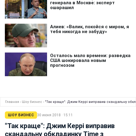
Главная
›
Шоу бизнес
›
"Так краще": Джим Керрі виправив скандальну обк
ШОУ БИЗНЕС
30 июня 2018 · 15:11
"Так краще": Джим Керрі виправив
скандальну обкладинку Time з