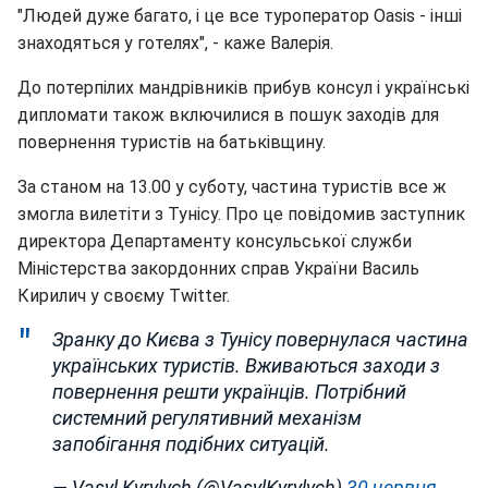
"Людей дуже багато, і це все туроператор Oasis - інші
знаходяться у готелях", - каже Валерія.
До потерпілих мандрівників прибув консул і українські
дипломати також включилися в пошук заходів для
повернення туристів на батьківщину.
За станом на 13.00 у суботу, частина туристів все ж
змогла вилетіти з Тунісу. Про це повідомив заступник
директора Департаменту консульської служби
Міністерства закордонних справ України Василь
Кирилич у своєму Twitter.
Зранку до Києва з Тунісу повернулася частина
українських туристів. Вживаються заходи з
повернення решти українців. Потрібний
системний регулятивний механізм
запобігання подібних ситуацій.
— Vasyl Kyrylych (@VasylKyrylych)
30 червня