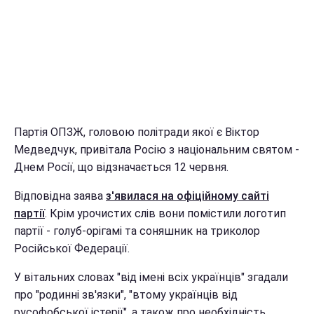
Партія ОПЗЖ, головою політради якої є Віктор
Медведчук, привітала Росію з національним святом -
Днем Росії, що відзначається 12 червня.
Відповідна заява
з'явилася на офіційному сайті
партії
. Крім урочистих слів вони помістили логотип
партії - голуб-орігамі та соняшник на триколор
Російської Федерації.
У вітальних словах "від імені всіх українців" згадали
про "родинні зв'язки", "втому українців від
русофобської істерії", а також про необхідність