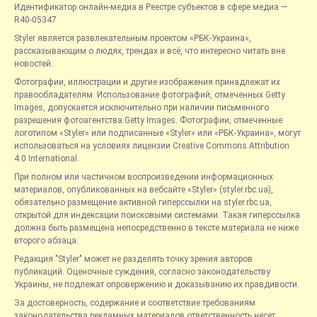
Идентификатор онлайн-медиа в Реестре субъектов в сфере медиа —
R40-05347
Styler является развлекательным проектом «РБК-Украина»,
рассказывающим о людях, трендах и всё, что интересно читать вне
новостей.
Фотографии, иллюстрации и другие изображения принадлежат их
правообладателям. Использование фотографий, отмеченных Getty
Images, допускается исключительно при наличии письменного
разрешения фотоагентства Getty Images. Фотографии, отмеченные
логотипом «Styler» или подписанные «Styler» или «РБК-Украина», могут
использоваться на условиях лицензии Creative Commons Attribution
4.0 International.
При полном или частичном воспроизведении информационных
материалов, опубликованных на вебсайте «Styler» (styler.rbc.ua),
обязательно размещение активной гиперссылки на styler.rbc.ua,
открытой для индексации поисковыми системами. Такая гиперссылка
должна быть размещена непосредственно в тексте материала не ниже
второго абзаца.
Редакция "Styler" может не разделять точку зрения авторов
публикаций. Оценочные суждения, согласно законодательству
Украины, не подлежат опровержению и доказыванию их правдивости.
За достоверность, содержание и соответствие требованиям
законодательства рекламных материалов ответственность несет