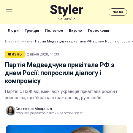
rbc.ua
Люди
Тренды
Полезное
Вкусно
Гороскопы
Главная
›
Жизнь
›
Партія Медведчука привітала РФ з днем Росії: попросили
ЖИЗНЬ
12 июня 2020, 11:33
Партія Медведчука привітала РФ з
днем Росії: попросили діалогу і
компромісу
Партія ОПЗЖ від імені всіх українців привітала росіян і
розповіла, що Україна страждає від русофобії
Светлана Мащенко
старший редактор ленты новостей Styler