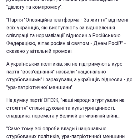
"діалогу та компромісу".
"Партія "Опозиційна платформа - За життя" від імені
всіх українців, які виступають за відновлення
співпраці та нормалізації відносин з Російською
Федерацією, вітає росіян зі святом - Днем Росії!" -
сказано у вітальній промові.
А українських політиків, які не підтримують курс
партії "возз'єднання" назвали "національно
стурбованими" і зарахували, а українців віднесли - до
"ура-патріотичної меншини".
На думку партії ОПЗЖ, "наші народи згуртували на
століття" спільні духовні та культурні цінності,
спадщина, перемога у Великій вітчизняній війні...
"Саме тому всі спроби влади і національно
стурбованих політиків, ура-патріотичної меншини