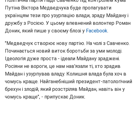
Політична партія Надії Савченко під контролем кума
Путіна Віктора Медведчука буде пропагувати
українцям тези про узурпацію влади, зраду Майдану і
дружбу з Росією. У цьому впевнений волонтер Роман
Доник, який пише у своєму блозі у
Facebook
.
"Медведчук створює нову партію. На чолі з Савченко.
Починається новий виток боротьби за уми молоді.
Ідеологія дуже проста - ідеали Майдану зраджені.
Росіяни не вороги, це нам нав'язали ті, хто зрадив
Майдан і узурпував владу. Колишня влада була хоч в
чомусь краще. Найганебніший президент-патологічний
брехун і злодій, який розстріляв Майдан, навіть він у
чомусь краще", - припускає Доник.