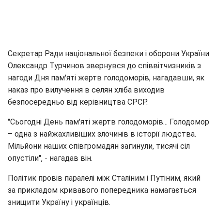
Секретар Ради національної безпеки і оборони України
Олександр Турчинов звернувся до співвітчизників з
нагоди Дня пам'яті жертв голодоморів, нагадавши, як
наказ про вилучення в селян хліба виходив
безпосередньо від керівництва СРСР.
"Сьогодні День пам'яті жертв голодоморів... Голодомор
– одна з найжахливіших злочинів в історії людства.
Мільйони наших співгромадян загинули, тисячі сіл
опустіли", - нагадав він.
Політик провів паралелі між Сталіним і Путіним, який
за прикладом кривавого попередника намагається
знищити Україну і українців.