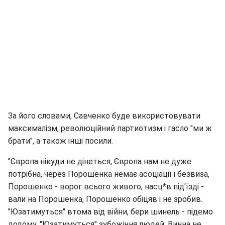
За його словами, Савченко буде використовувати
максималізм, революційний партиотизм і гасло "ми ж
брати", а також інші посили.
"Європа нікуди не дінеться, Європа нам не дуже
потрібна, через Порошенка немає асоціації і безвиза,
Порошенко - ворог всього живого, насц*в під'їзді -
вали на Порошенка, Порошенко обіцяв і не зробив.
"Юзатимуться" втома від війни, бери шинель - підемо
додому. "Юзатимуться" зубожіння людей. Винна не