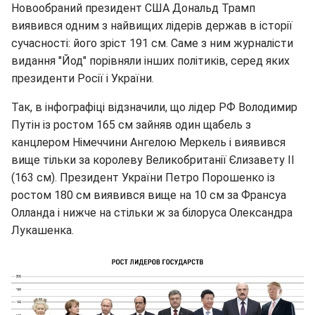
Новообраний президент США Дональд Трамп
виявився одним з найвищих лідерів держав в історії
сучасності: його зріст 191 см. Саме з ним журналісти
видання "Йод" порівняли інших політиків, серед яких
президенти Росії і України.
Так, в інфографіці відзначили, що лідер РФ Володимир
Путін із ростом 165 см зайняв один щабель з
канцлером Німеччини Ангелою Меркель і виявився
вище тільки за королеву Великобританії Єлизавету II
(163 см). Президент України Петро Порошенко із
ростом 180 см виявився вище на 10 см за Франсуа
Олланда і нижче на стільки ж за білоруса Олександра
Лукашенка.