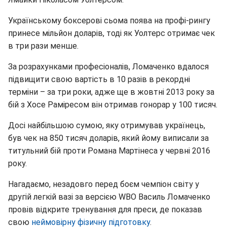
Українському боксерові сьома поява на профі-рингу
принесе мільйон доларів, тоді як Уолтерс отримає чек
в три рази менше.
За розрахунками професіоналів, Ломаченко вдалося
підвищити свою вартість в 10 разів в рекордні
терміни – за три роки, адже ще в жовтні 2013 року за
бій з Хосе Раміресом він отримав гонорар у 100 тисяч.
Досі найбільшою сумою, яку отримував українець,
був чек на 850 тисяч доларів, який йому виписали за
титульний бій проти Романа Мартінеса у червні 2016
року.
Нагадаємо, незадовго перед боєм чемпіон світу у
другій легкій вазі за версією WBO Василь Ломаченко
провів відкрите тренування для преси, де показав
свою
неймовірну фізичну підготовку
.