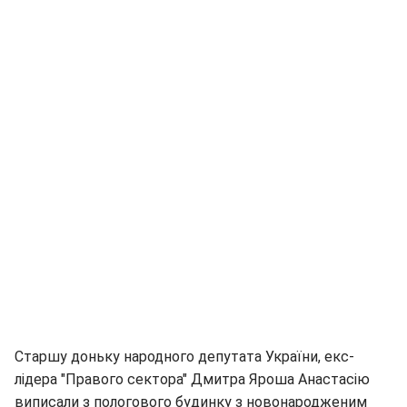
Старшу доньку народного депутата України, екс-
лідера "Правого сектора" Дмитра Яроша Анастасію
виписали з пологового будинку з новонародженим