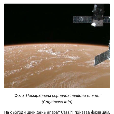
Фото: Помаранчева серпанок навколо планет
(Gogetnews.info)
На сьогоднішній день апарат Cassini показав фахівцям,