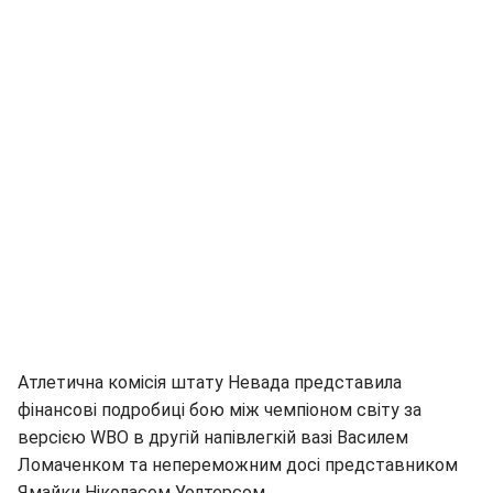
Атлетична комісія штату Невада представила
фінансові подробиці бою між чемпіоном світу за
версією WBO в другій напівлегкій вазі Василем
Ломаченком та непереможним досі представником
Ямайки Ніколасом Уолтерсом.