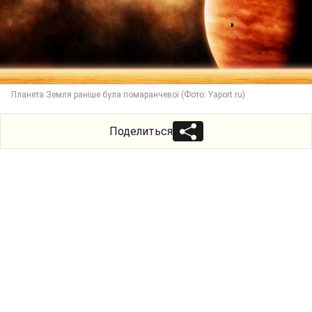
Планета Земля раніше була помаранчевої (Фото: Yaport.ru)
Поделиться