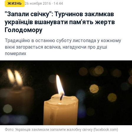
ЖИЗНЬ
26 ноября 2016 · 14:44
"Запали свічку": Турчинов заклмкав
українців вшанувати пам'ять жертв
Голодомору
Традиційно в останню суботу листопада у кожному
вікні загорається асвічка, нагадуючи про душі
померлих
Фото: Українців закликали запалити жалобну свічку (facebook.com)