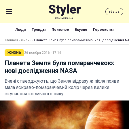
rbc.ua
Люди
Тренды
Полезное
Вкусно
Гороскопы
Главная
›
Жизнь
›
Планета Земля була помаранчевою: нові дослідження N
ЖИЗНЬ
26 ноября 2016 · 17:16
Планета Земля була помаранчевою:
нові дослідження NASA
Вчені стверджують, що Земля відразу ж після появи
мала яскраво-помаранчевий колір через велике
скупчення космічного пилу