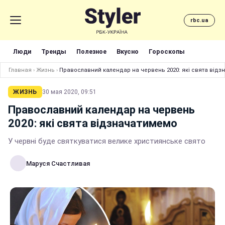
rbc.ua
Люди
Тренды
Полезное
Вкусно
Гороскопы
Главная
›
Жизнь
›
Православний календар на червень 2020: які свята від
ЖИЗНЬ
30 мая 2020, 09:51
Православний календар на червень
2020: які свята відзначатимемо
У червні буде святкуватися велике християнське свято
Маруся Счастливая