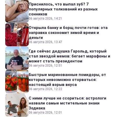
Приснилось, что выпал зуб? 7
популярных толкований из разных
сонников
06 августа 2026, 14:21
Открыла банку и борщ почти готов: эта
заправка сэкономит зимой время и
деньги
06 августа 2026, 13:47
Где сейчас дедушка Гарольд, который
стал звездой мемов: бегает марафоны и
может стать президентом
06 августа 2026, 12:51
Быстрые маринованные помидоры, от
которых невозможно оторваться:
настоящий взрыв вкуса
06 августа 2026, 12:22
С ними лучше не ссориться: астрологи
назвали самые мстительные знаки
Зодиака
06 августа 2026, 12:01