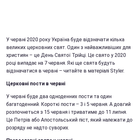
У червні 2020 року Україна буде відзначати кілька
великих церковних свят. Один з найважливіших для
християн – це День Святої Трійці. Це свято у 2020
році випадає на 7 червня. Які ще свята будуть
відзначатися в червні – читайте в матеріалі Styler.
Церковні пости в червні
У червні буде два одноденних пости та один
багатоденний. Короткі пости – 3 і 5 червня. А довгий
розпочнеться з 15 червня і триватиме до 11 липня.
Це Петрів або Апостольський піст, який належати до
розряду не надто суворих.