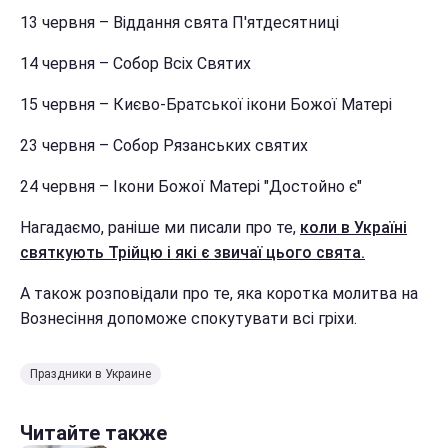
13 червня – Віддання свята П'ятдесятниці
14 червня – Собор Всіх Святих
15 червня – Києво-Братської ікони Божої Матері
23 червня – Собор Рязанських святих
24 червня – Ікони Божої Матері "Достойно є"
Нагадаємо, раніше ми писали про те,
коли в Україні
святкують Трійцю і які є звичаї цього свята.
А також розповідали про те, яка коротка молитва на
Вознесіння допоможе спокутувати всі гріхи.
Праздники в Украине
Читайте также