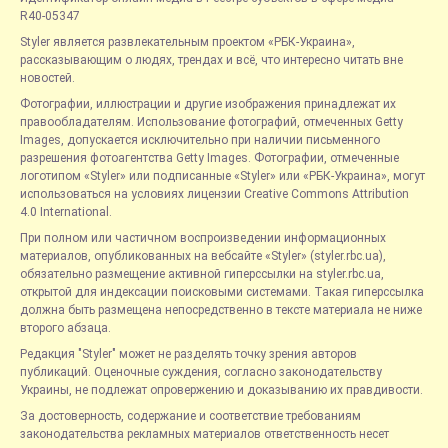
R40-05347
Styler является развлекательным проектом «РБК-Украина»,
рассказывающим о людях, трендах и всё, что интересно читать вне
новостей.
Фотографии, иллюстрации и другие изображения принадлежат их
правообладателям. Использование фотографий, отмеченных Getty
Images, допускается исключительно при наличии письменного
разрешения фотоагентства Getty Images. Фотографии, отмеченные
логотипом «Styler» или подписанные «Styler» или «РБК-Украина», могут
использоваться на условиях лицензии Creative Commons Attribution
4.0 International.
При полном или частичном воспроизведении информационных
материалов, опубликованных на вебсайте «Styler» (styler.rbc.ua),
обязательно размещение активной гиперссылки на styler.rbc.ua,
открытой для индексации поисковыми системами. Такая гиперссылка
должна быть размещена непосредственно в тексте материала не ниже
второго абзаца.
Редакция "Styler" может не разделять точку зрения авторов
публикаций. Оценочные суждения, согласно законодательству
Украины, не подлежат опровержению и доказыванию их правдивости.
За достоверность, содержание и соответствие требованиям
законодательства рекламных материалов ответственность несет