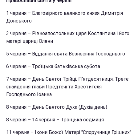
Православні свята у червні
1 червня – Благовірного великого князя Димитрія
Донського
3 червня – Рівноапостольних царя Костянтина і його
матері цариці Олени
5 червня – Віддання свята Вознесіння Господнього
6 червня – Троїцька батьківська субота
7 червня – День Святої Трійці, П'ятдесятниця, Третє
знайдення глави Предтечі та Хрестителя
Господнього Іоанна
8 червня – День Святого Духа (Духів день)
8 червня – 14 червня – Троїцька седмиця
11 червня – Ікони Божої Матері "Споручниця Грішних"