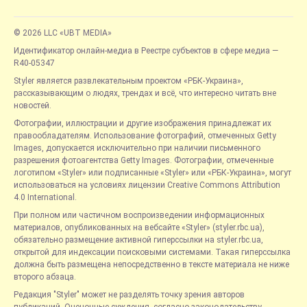
© 2026 LLC «UBT MEDIA»
Идентификатор онлайн-медиа в Реестре субъектов в сфере медиа —
R40-05347
Styler является развлекательным проектом «РБК-Украина»,
рассказывающим о людях, трендах и всё, что интересно читать вне
новостей.
Фотографии, иллюстрации и другие изображения принадлежат их
правообладателям. Использование фотографий, отмеченных Getty
Images, допускается исключительно при наличии письменного
разрешения фотоагентства Getty Images. Фотографии, отмеченные
логотипом «Styler» или подписанные «Styler» или «РБК-Украина», могут
использоваться на условиях лицензии Creative Commons Attribution
4.0 International.
При полном или частичном воспроизведении информационных
материалов, опубликованных на вебсайте «Styler» (styler.rbc.ua),
обязательно размещение активной гиперссылки на styler.rbc.ua,
открытой для индексации поисковыми системами. Такая гиперссылка
должна быть размещена непосредственно в тексте материала не ниже
второго абзаца.
Редакция "Styler" может не разделять точку зрения авторов