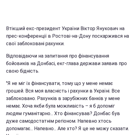
Втікший екс-президент України Віктор Янукович на
прес-конференції в Ростові-на-Дону поскаржився на
свої заблоковані рахунки.
Відповідаючи на запитання про фінансування
бойовиків на Донбасі, екг-глава держави заявив про
свою бідність.
"Я не міг їх фінансувати, тому що у мене немає
грошей. Вся моя власність і рахунки в Україні. Все
заблоковано. Рахунків в зарубіжних банків у мене
немає. Хоча якби була можливість – я б допоміг
людям гуманітарно... Хто фінансував? Донбас був
дуже самодостатнім регіоном. Напевно хтось
допомагає... Напевно... Але хто? Я це не можу сказати.