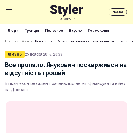
rbc.ua
Люди
Тренды
Полезное
Вкусно
Гороскопы
Главная
›
Жизнь
›
Все пропало: Янукович поскаржився на відсутність грош
ЖИЗНЬ
25 ноября 2016, 20:33
Все пропало: Янукович поскаржився на
відсутність грошей
Втікач екс-президент заявив, що не міг фінансувати війну
на Донбасі