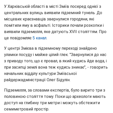
У Харківській області в місті Зміїв посеред однієї з
центральних вулиць виявили підземний тунель. До
місцевих краєзнавців звернулися городяни, які
помітили яму в асфальті. Історики почали розкопки і
виявили підземелля, яке датують XVII століттям. Про
це повідомляє
5 канал
.
У центрі Змієва в підземному переході знайдено
уламки посуду і майже цілий глек. "Звернулися до нас
з приводу того, що є провал, в який кудись йде вода, і
при засипці землі вона теж кудись зникає", - говорить
начальник відділу культури Зміївської
райдержадміністрації Олег Бідулін.
Підземелля, за словами експертів, було вирито три з
половиною століття тому. Поки що археологи мають
доступ на глибину три метри і можуть обстежити
семиметровий простір.