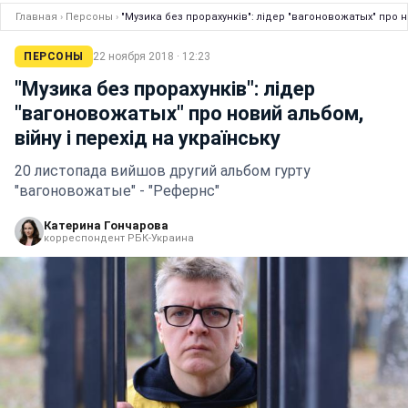
Главная
›
Персоны
›
"Музика без прорахунків": лідер "вагоновожатых" про н
ПЕРСОНЫ
22 ноября 2018 · 12:23
"Музика без прорахунків": лідер
"вагоновожатых" про новий альбом,
війну і перехід на українську
20 листопада вийшов другий альбом гурту
"вагоновожатые" - "Рефернс"
Катерина Гончарова
корреспондент РБК-Украина