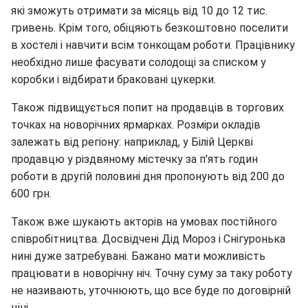
які зможуть отримати за місяць від 10 до 12 тис.
гривень. Крім того, обіцяють безкоштовно поселити
в хостелі і навчити всім тонкощам роботи. Працівнику
необхідно лише фасувати солодощі за списком у
коробки і відбирати браковані цукерки.
Також підвищується попит на продавців в торгових
точках на новорічних ярмарках. Розміри окладів
залежать від регіону: наприклад, у Білій Церкві
продавцю у різдвяному містечку за п'ять годин
роботи в другій половині дня пропонують від 200 до
600 грн.
Також вже шукають акторів на умовах постійного
співробітництва. Досвідчені Дід Мороз і Снігуронька
нині дуже затребувані. Бажано мати можливість
працювати в новорічну ніч. Точну суму за таку роботу
не називають, уточнюють, що все буде по договірній
ціні.