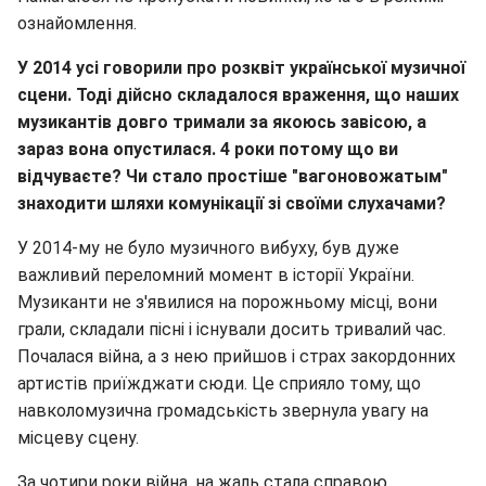
ознайомлення.
У 2014 усі говорили про розквіт української музичної
сцени. Тоді дійсно складалося враження, що наших
музикантів довго тримали за якоюсь завісою, а
зараз вона опустилася. 4 роки потому що ви
відчуваєте? Чи стало простіше "вагоновожатым"
знаходити шляхи комунікації зі своїми слухачами?
У 2014-му не було музичного вибуху, був дуже
важливий переломний момент в історії України.
Музиканти не з'явилися на порожньому місці, вони
грали, складали пісні і існували досить тривалий час.
Почалася війна, а з нею прийшов і страх закордонних
артистів приїжджати сюди. Це сприяло тому, що
навколомузична громадськість звернула увагу на
місцеву сцену.
За чотири роки війна, на жаль стала справою