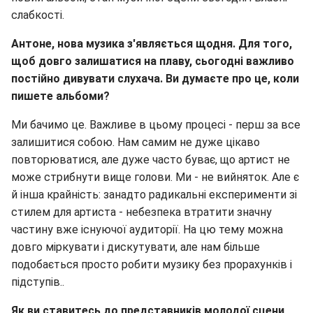
слабкості.
Антоне, нова музика з'являється щодня. Для того,
щоб довго залишатися на плаву, сьогодні важливо
постійно дивувати слухача. Ви думаєте про це, коли
пишете альбоми?
Ми бачимо це. Важливе в цьому процесі - перш за все
залишитися собою. Нам самим не дуже цікаво
повторюватися, але дуже часто буває, що артист не
може стрибнути вище голови. Ми - не вийняток. Але є
й інша крайність: занадто радикальні експерименти зі
стилем для артиста - небезпека втратити значну
частину вже існуючої аудиторії. На цю тему можна
довго міркувати і дискутувати, але нам більше
подобається просто робити музику без прорахунків і
підступів..
Як ви ставитесь до представників молодої сцени,