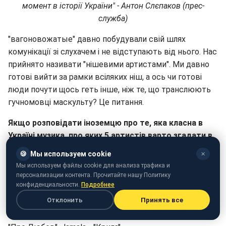
момент в історії України" - Антон Слєпаков (прес-
служба)
"вагоновожатые" давно побудували свій шлях
комунікації зі слухачем і не відступають від нього. Нас
прийнято називати "нішевими артистами". Ми давно
готові вийти за рамки всіляких ніш, а ось чи готові
люди почути щось геть інше, ніж те, що транслюють
гучномовці маскульту? Це питання.
Якщо розповідати іноземцю про те, яка класна в
Україні музика, про яких 5 артистів варто згадати в
першу чергу? Які 5 пісень дати послухати або які 5
🍪
Мы используем cookie
✕
відео показати?
Мы используем файлы cookie для анализа трафика и
персонализации контента. Прочитайте нашу Политику
Гурти: "ДахаБраха", ONUKA, Tik Tu, DZ'OB, Jinger
конфиденциальности.
Подробнее
Отклонить
Принять все
Кліпи: CEPASA - Always Beautiful, ZAPASKA - "Запитай",
Dakh Daughters - "Людина", "Пісні Наших Днів" (ПНД) -