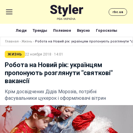
rbc.ua
Люди
Тренды
Полезное
Вкусно
Гороскопы
Главная
›
Жизнь
›
Робота на Новий рік: українцям пропонують розглянути "с
ЖИЗНЬ
22 ноября 2018 · 14:01
Робота на Новий рік: українцям
пропонують розглянути "святкові"
вакансії
Крім досвідчених Дідів Морозів, потрібні
фасувальники цукерок і оформлювачі вітрин