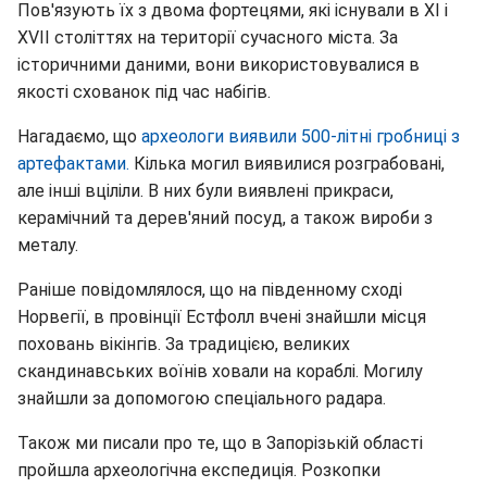
Пов'язують їх з двома фортецями, які існували в XI і
ХVІІ століттях на території сучасного міста. За
історичними даними, вони використовувалися в
якості схованок під час набігів.
Нагадаємо, що
археологи виявили 500-літні гробниці з
артефактами.
Кілька могил виявилися розграбовані,
але інші вціліли. В них були виявлені прикраси,
керамічний та дерев'яний посуд, а також вироби з
металу.
Раніше повідомлялося, що на південному сході
Норвегії, в провінції Естфолл вчені знайшли місця
поховань вікінгів. За традицією, великих
скандинавських воїнів ховали на кораблі. Могилу
знайшли за допомогою спеціального радара.
Також ми писали про те, що в Запорізькій області
пройшла археологічна експедиція. Розкопки