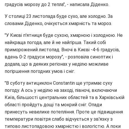
градусів морозу до 2 тепла", - написала Діденко.
У столиці 23 листопада буде сухо, але холодно. За
словами Діденко, очікується хмарність та мороз.
"У Києві п'ятниця буде сухою, хмарною і холодною. Не
найкраща погода, але й не найгірша. Такий собі
приморожений листопад. Вночі в Києві -4-6 градусів,
вдень 0-2 градуси морозу", - розповіла синоптик і
додала, що в деяких регіонах у неділю можливе
погіршення погодних умов і сніг.
"В суботу антициклон Constantin ще утримає суху
погоду. А ось у неділю на заході, півночі, включаючи
Київ, більшості центральних областей та в Харківській
області пройдуть дощі та мокрий сніг. Опади
принесуть невелике потепління. Проте це підвищення
температури повітря слабо відчується у зв'язку з
типово листопадовою хмарністю і вологістю. А поки