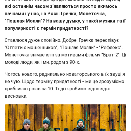
які останнім часом з'являються просто якимось
пачками і у нас, і в Росії: Гречка, Монеточка,
"Пошлая Молли"? На вашу думку, у такої музики та її
популярності є термін придатності?
Ставлюся дуже спокійно. Добре. Гречка переспівує
"Отпетых мошенников", "Пошлая Молли" - "Рефлекс",
Монеточка знімає кліп за мотивами фільму "Брат-2". Ці
молоді люди, як і ми, родом з 90-х.
Чогось нового, радикально новаторського в їх звуці я
не чую. Щодо терміну придатності - ми це зрозуміємо
приблизно років за 10. Тоді і зробимо відповідні
висновки.