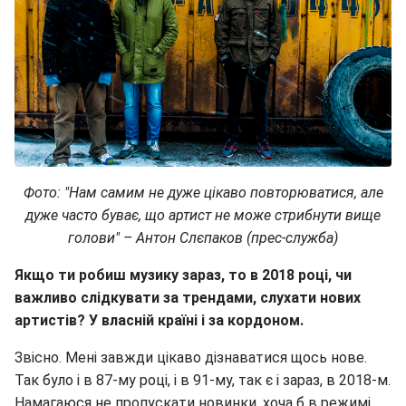
Фото: "Нам самим не дуже цікаво повторюватися, але
дуже часто буває, що артист не може стрибнути вище
голови" – Антон Слєпаков (прес-служба)
Якщо ти робиш музику зараз, то в 2018 році, чи
важливо слідкувати за трендами, слухати нових
артистів? У власній країні і за кордоном.
Звісно. Мені завжди цікаво дізнаватися щось нове.
Так було і в 87-му році, і в 91-му, так є і зараз, в 2018-м.
Намагаюся не пропускати новинки, хоча б в режимі