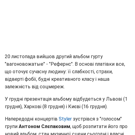
20 листопада вийшов другий альбом гурту
"вагоновожатые" - "Рефернс". В основі платівки все,
що оточує сучасну людину: її слабкості, страхи,
відверті фобії, будні креативного класу і наша
залежність від соцмереж.
У грудні презентація альбому відбудеться у Львові (1
грудня), Харкові (8 грудня) і Києві (16 грудня).
Напередодні концертів
Styler
зустрівся з "голосом"
групи
Антоном Слєпаковим
, щоб розпитати його про
новий альбом, стан музичної сцени сьогодні і власні