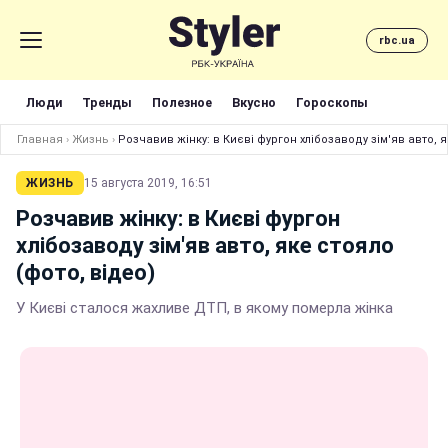
rbc.ua
Люди
Тренды
Полезное
Вкусно
Гороскопы
Главная
›
Жизнь
›
Розчавив жінку: в Києві фургон хлібозаводу зім'яв авто, я
ЖИЗНЬ
15 августа 2019, 16:51
Розчавив жінку: в Києві фургон
хлібозаводу зім'яв авто, яке стояло
(фото, відео)
У Києві сталося жахливе ДТП, в якому померла жінка