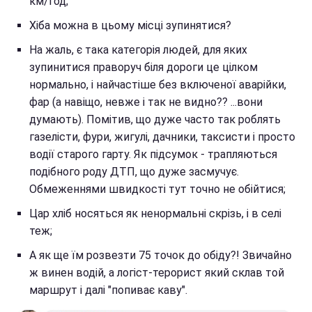
км/год;
Хіба можна в цьому місці зупинятися?
На жаль, є така категорія людей, для яких
зупинитися праворуч біля дороги це цілком
нормально, і найчастіше без включеної аварійки,
фар (а навіщо, невже і так не видно?? ...вони
думають). Помітив, що дуже часто так роблять
газелісти, фури, жигулі, дачники, таксисти і просто
водії старого гарту. Як підсумок - трапляються
подібного роду ДТП, що дуже засмучує.
Обмеженнями швидкості тут точно не обійтися;
Цар хліб носяться як ненормальні скрізь, і в селі
теж;
А як ще їм розвезти 75 точок до обіду?! Звичайно
ж винен водій, а логіст-терорист який склав той
маршрут і далі "попиває каву".