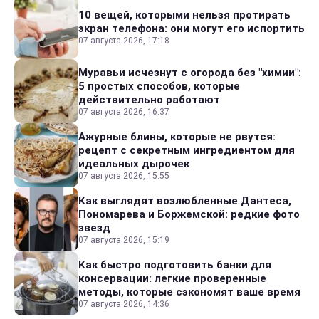
10 вещей, которыми нельзя протирать
экран телефона: они могут его испортить
07 августа 2026, 17:18
Муравьи исчезнут с огорода без "химии":
5 простых способов, которые
действительно работают
07 августа 2026, 16:37
Ажурные блины, которые не рвутся:
рецепт с секретным ингредиентом для
идеальных дырочек
07 августа 2026, 15:55
Как выглядят возлюбленные Дантеса,
Пономарева и Боржемской: редкие фото
звезд
07 августа 2026, 15:19
Как быстро подготовить банки для
консервации: легкие проверенные
методы, которые сэкономят ваше время
07 августа 2026, 14:36