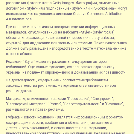
разрешения фотоагентства Getty Images. Фотографии, отмеченные
логотипом «Styler» или подписанные «Styler» или «РБК-Украина», могут
использоваться на условиях лицензии Creative Commons Attribution
4.0 International.
При полном или частичном воспроизведении информационных
материалов, опубликованных на вебсайте «Styler» (styler.rbc.ua),
обязательно размещение активной гиперссылки на styler.rbc.ua,
открытой для индексации поисковыми системами. Такая гиперссылка
должна быть размещена непосредственно в тексте материала не ниже
второго абзаца.
Редакция "Styler" может не разделять точку зрения авторов
публикаций. Оценочные суждения, согласно законодательству
Украины, не подлежат опровержению и доказыванию их правдивости.
За достоверность, содержание и соответствие требованиям
законодательства рекламных материалов ответственность несет
рекламодатель.
Материалы, отмеченные плашками "Пресс-релиз", "Спецпроект",
"Партнерский материал", "Promo", "Благотворительность" и "Резонанс",
размещаются на правах рекламы.
Рубрика «Новости компаний» является информационным форматом,
содержащим новости, сообщения и объявления, связанные с
деятельностью компаний, и основывается на информации,
предоставленной соответствующими компаниями. Редакция не несет