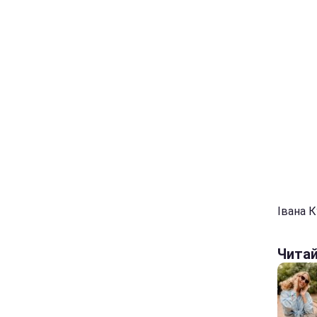
Івана К
Чита