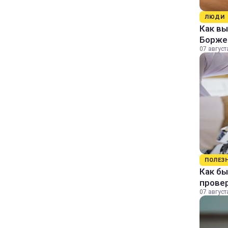
ЛЮДИ
Как в
Борже
07 август
ПОЛЕЗ
Как бы
прове
07 август