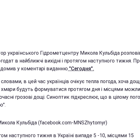
ор українського Гідрометцентру Микола Кульбіда розпові
годат в найближчі вихідні і протягом наступного тижня. Пр
відомив у коментарі виданню
"Сегодня".
 словами, в цей час українців очікує тепла погода, хоча дощо
і хмари будуть формуватися протягом дня і місцями можли
часні грозові дощі. Синоптик підкреслює, що в цілому пог
ю".
Микола Кульбіда (facebook.com-MNSZhytomyr)
ом наступного тижня в Україні випаде 5 -10, місцями 15