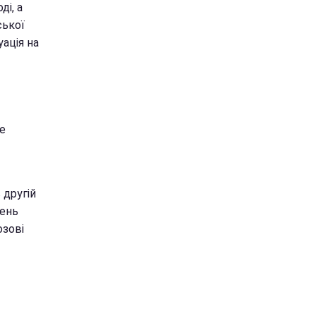
ді, а
ської
уація на
е
 другій
день
озові