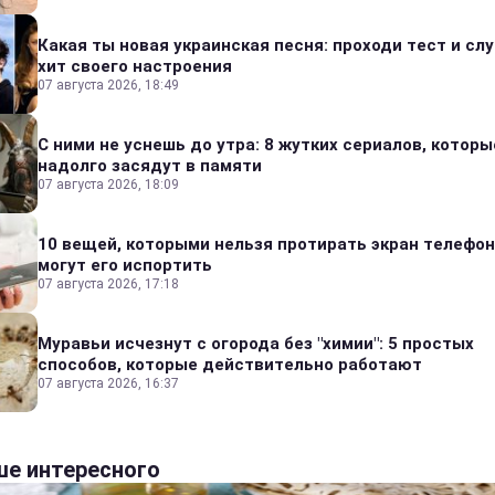
Какая ты новая украинская песня: проходи тест и сл
хит своего настроения
07 августа 2026, 18:49
С ними не уснешь до утра: 8 жутких сериалов, которы
надолго засядут в памяти
07 августа 2026, 18:09
10 вещей, которыми нельзя протирать экран телефон
могут его испортить
07 августа 2026, 17:18
Муравьи исчезнут с огорода без "химии": 5 простых
способов, которые действительно работают
07 августа 2026, 16:37
е интересного