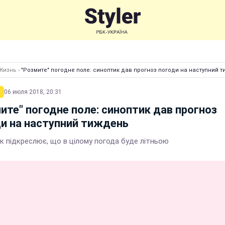
Жизнь
›
"Розмите" погодне поле: синоптик дав прогноз погоди на наступний 
06 июля 2018, 20:31
ите" погодне поле: синоптик дав прогноз
и на наступний тиждень
к підкреслює, що в цілому погода буде літньою