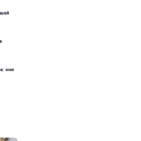
ушай
е
а: они