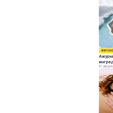
ВКУСН
Ажурны
ингре
07 август