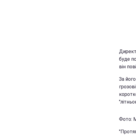
Директ
буде по
він по
За його
грозов
коротко
"літньо
Фото: 
"Протяг