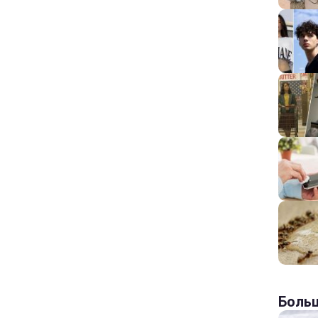
Больш