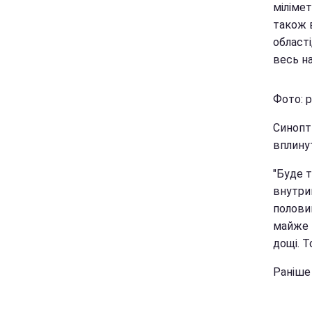
мілімет
також 
області
весь на
Фото: p
Синопти
вплинут
"Буде 
внутрим
половин
майже 
дощі. Т
Раніше