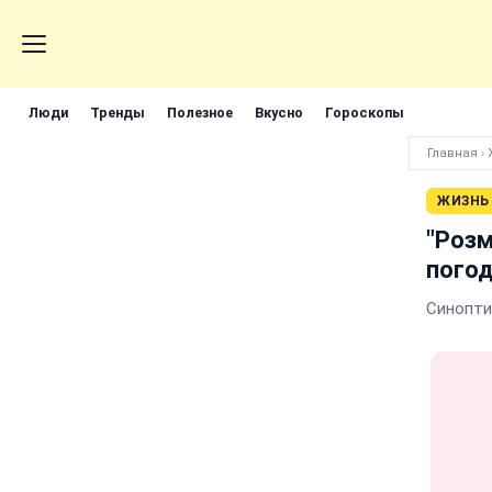
Люди
Тренды
Полезное
Вкусно
Гороскопы
Главная
›
ЖИЗНЬ
"Розм
погод
Синопти