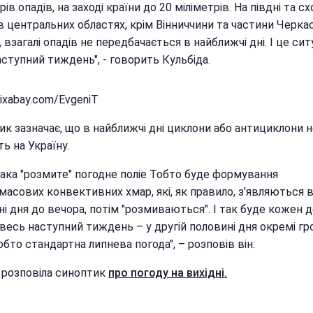
рів опадів, на заході країни до 20 міліметрів. На півдні та схо
в центральних областях, крім Вінниччини та частини Черка
, взагалі опадів не передбачається в найближчі дні. І це сит
ступний тиждень", - говорить Кульбіда.
ixabay.com/EvgeniT
к зазначає, що в найближчі дні циклони або антициклони н
ь на Україну.
така "розмите" погодне поліе Тобто буде формування
асових конвективних хмар, які, як правило, з'являються в
і дня до вечора, потім "розмиваються". І так буде кожен 
весь наступний тиждень – у другій половині дня окремі гр
обто стандартна липнева погода", – розповів він.
 розповіла синоптик
про погоду на вихідні.