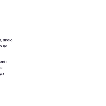
в, якою
о це
ві і
ві
ода