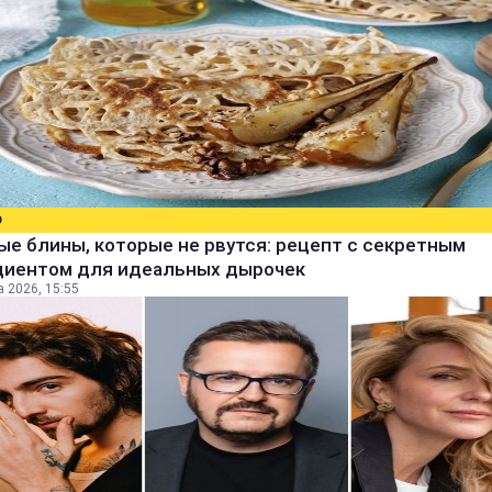
О
е блины, которые не рвутся: рецепт с секретным
диентом для идеальных дырочек
а 2026, 15:55