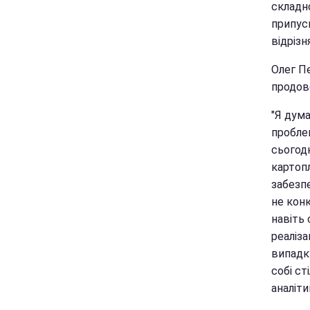
складно
припуск
відрізн
Олег Пе
продов
"Я дума
проблем
сьогод
картопл
забезп
не кон
навіть 
реаліз
випадк
собі ст
аналіти