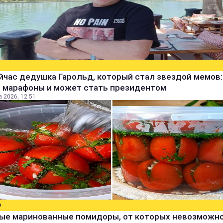
йчас дедушка Гарольд, который стал звездой мемов:
т марафоны и может стать президентом
а 2026, 12:51
О
ые маринованные помидоры, от которых невозможн