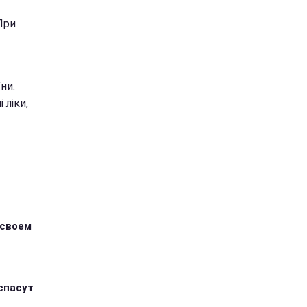
 При
ни.
 ліки,
 своем
спасут