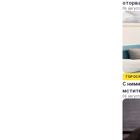
оторва
06 август
ГОРОС
С ними
мстит
06 август