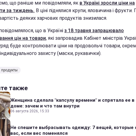
ємо, що раніше ми повідомляли, як
в Україні зросли ціни на
ти за тиждень.
В ціні піднялися крупи, яловичина і фрукти.
вартість деяких харчових продуктів знизилася.
повідомлялося, що в Україні
з 18 травня запрацювало
вання цін на товари
, які запровадив Кабінет міністрів Украї
ряд буде контролювати ціни на продовольчі товари, окремі
індивідуального захисту (маски, рукавички).
 продукты
йте также
Женщина сделала "капсулу времени" и спрятала ее в
доме: зачем и что там внутри
06 августа 2026, 15:33
Не спешите выбрасывать одежду: 7 вещей, которые 
вас, если вес поменялся