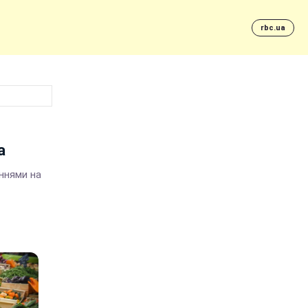
rbc.ua
а
еннями на