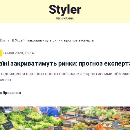
Жизнь
›
В Україні закриватимуть ринки: прогноз експерта
24 мая 2020, 15:54
аїні закриватимуть ринки: прогноз експерт
і підвищення вартості овочів пов'язане з карантинними обмеж
ринків
а Ярошенко