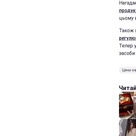
Нагада
продук
цьому 
Також 
регулю
Тепер у
засоби 
Цены на
Чита