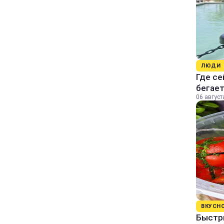
ЛЮДИ
Где се
бегае
06 август
ВКУСН
Быстр