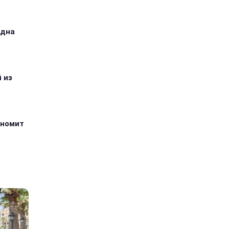
одна
 из
ономит