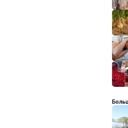
Больш