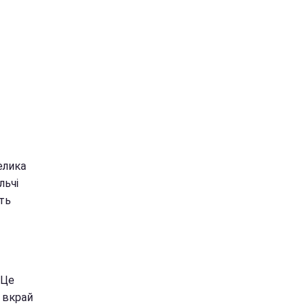
елика
льчі
ть
 Це
 вкрай