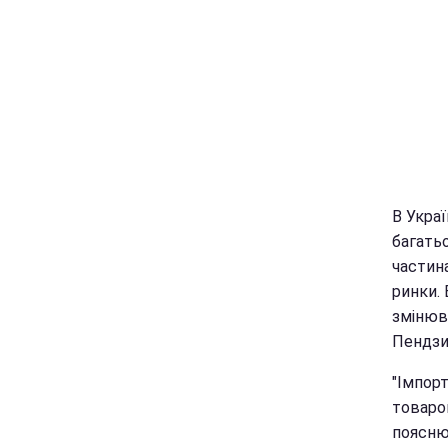
В Укра
багатьо
частин
ринки.
змінюва
Пендзи
"Імпорт
товаров
поясню