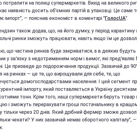
 потрапити на полиці супермаркетів. Вихід на великого ри
ає наявність досить об'ємних партій в упаковці. Це саме т
яє імпорт", — пояснив економіст в коментарі "
ГолосUA
".
ндзин також додав, що, на його думку, у період карантину 
ольчі ринки зможуть працювати, навіть якщо їм це дозвол
ю, що частина ринків буде закриватися, а в деяких будуть
и у зв'язку з недотриманням норм і вимог, які пред'являє
ні. Це призведе до подорожчання продукції. Зазвичай до 9
і на ринках — це те, що вирощували для себе, те, що
ечується домогосподарствами населення. І цей сегмент пр
курентний імпорту, який поставляється в Україну десяткам
сотнями тонн. Крім того, наші супермаркети беруть товар 
ацію і зможуть перерахувати гроші постачальнику в кращо
у тільки через 20 днів. Який дрібний фермер зможе дозво
ільки чекати? У них зазвичай немає оборотного капіталу", —
к.