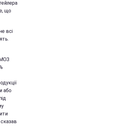
тейлера
е, що
не всі
ять.
 МОЗ
0%
одукції
и або
під
му
лити
 сказав