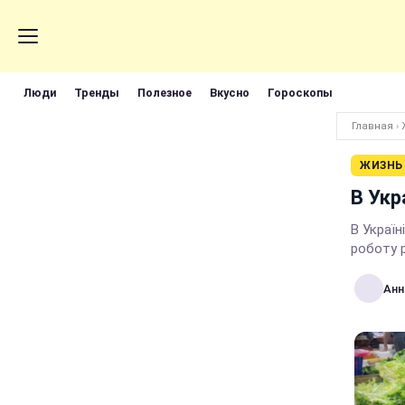
Люди
Тренды
Полезное
Вкусно
Гороскопы
Главная
›
ЖИЗНЬ
В Укр
В Україн
роботу 
Анн