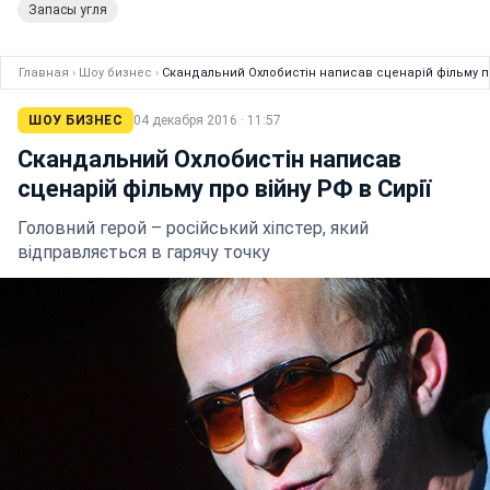
Запасы угля
Главная
›
Шоу бизнес
›
Скандальний Охлобистін написав сценарій фільму пр
ШОУ БИЗНЕС
04 декабря 2016 · 11:57
Скандальний Охлобистін написав
сценарій фільму про війну РФ в Сирії
Головний герой – російський хіпстер, який
відправляється в гарячу точку