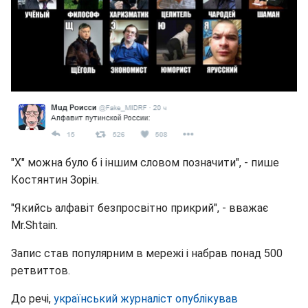
"Х" можна було б і іншим словом позначити", - пише
Костянтин Зорін.
"Якийсь алфавіт безпросвітно прикрий", - вважає
Mr.Shtain.
Запис став популярним в мережі і набрав понад 500
ретвиттов.
До речі,
український журналіст опублікував