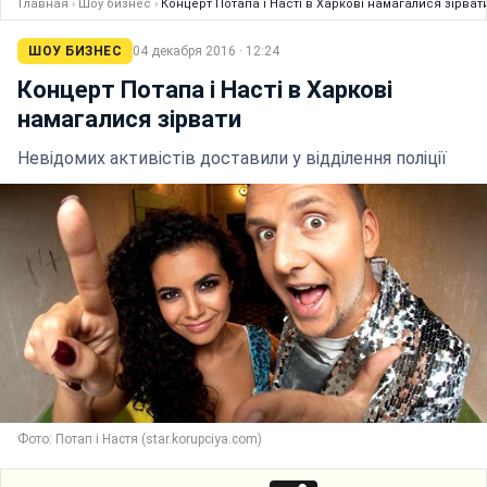
Главная
›
Шоу бизнес
›
Концерт Потапа і Насті в Харкові намагалися зірват
ШОУ БИЗНЕС
04 декабря 2016 · 12:24
Концерт Потапа і Насті в Харкові
намагалися зірвати
Невідомих активістів доставили у відділення поліції
Фото: Потап і Настя (star.korupciya.com)