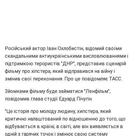
Російський актор Іван Охлобистін, відомий своїми
скандальними антиукраїнськими висловлюваннями і
підтримкою терористів "ДНР", представив сценарій
фільму про хіпстера, який відправився на війну і
змінив свої переконання. Про це повідомляє ТАСС.
Зйомками фільму буде займатися "Ленфільм",
повідомив глава студії Едуард Пічугін.
"Це історія про молоду людину, хипстера, який
критично налаштований по відношенню до того, що
відбувається в країні, в світі, але він виявляється в
одній з гарячих точок і змінює свою систему