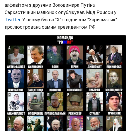
алфавітом з друзями Володимира Путіна.
Саркастичний малюнок опублікував Мuд Роисси у
Twitter
. У ньому буква "Х" з підписом "Харизматик"
проілюстрована самим президентом РФ.