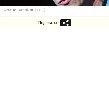
Фото: Іван Охлобистін (ТАСС)
Поделиться