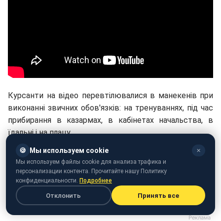
Курсанти на відео перевтілювалися в манекенів при
виконанні звичних обов'язків: на тренуваннях, під час
прибирання в казармах, в кабінетах начальства, в
їдальні і на плацу.
🍪
Мы используем cookie
✕
Відео челленджу опублікувало видання
"Думська".
Мы используем файлы cookie для анализа трафика и
персонализации контента. Прочитайте нашу Политику
До речі, зараз у соцмережах обговорюють нові
конфиденциальности.
Подробнее
"фотожабы", головним героєм яких став патріарх
Отклонить
Принять все
Кирило.