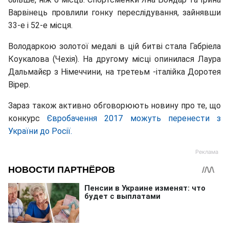
Варвінець провлили гонку переслідування, зайнявши
33-е і 52-е місця.
Володаркою золотої медалі в цій битві стала Габріела
Коукалова (Чехія). На другому місці опинилася Лаура
Дальмайєр з Німеччини, на третеьм -італійка Доротея
Вірер.
Зараз також активно обговорюють новину про те, що
конкурс
Євробачення 2017 можуть перенести з
України до Росії.