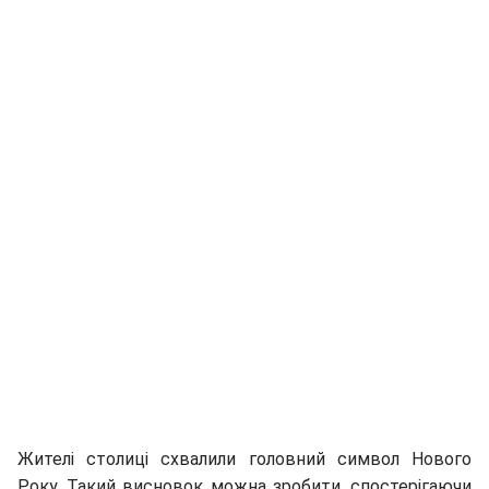
Жителі столиці схвалили головний символ Нового
Року. Такий висновок можна зробити, спостерігаючи