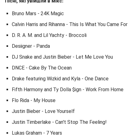
Пісні, які увійшли в мікс:
Bruno Mars - 24K Magic
Calvin Harris and Rihanna - This Is What You Came For
D. R. A. M. and Lil Yachty - Broccoli
Desiigner - Panda
DJ Snake and Justin Bieber - Let Me Love You
DNCE - Cake By The Ocean
Drake featuring Wizkid and Kyla - One Dance
Fifth Harmony and Ty Dolla $ign - Work From Home
Flo Rida - My House
Justin Bieber - Love Yourself
Justin Timberlake - Can't Stop The Feeling!
Lukas Graham - 7 Years