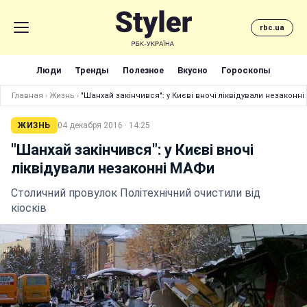
rbc.ua
Люди
Тренды
Полезное
Вкусно
Гороскопы
Главная
›
Жизнь
›
"Шанхай закінчився": у Києві вночі ліквідували незаконн
ЖИЗНЬ
04 декабря 2016 · 14:25
"Шанхай закінчився": у Києві вночі
ліквідували незаконні МАФи
Столичний провулок Політехнічний очистили від
кіосків