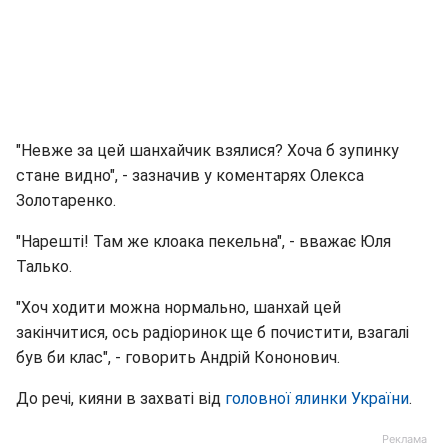
"Невже за цей шанхайчик взялися? Хоча б зупинку
стане видно", - зазначив у коментарях Олекса
Золотаренко.
"Нарешті! Там же клоака пекельна", - вважає Юля
Талько.
"Хоч ходити можна нормально, шанхай цей
закінчитися, ось радіоринок ще б почистити, взагалі
був би клас", - говорить Андрій Кононович.
До речі, кияни в захваті від
головної ялинки України
.