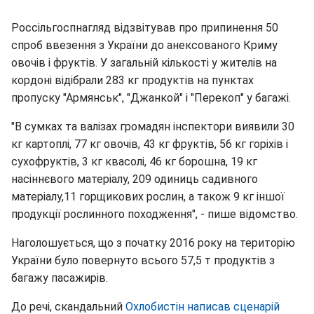
Россільгоспнагляд відзвітував про припинення 50
спроб ввезення з України до анексованого Криму
овочів і фруктів. У загальній кількості у жителів на
кордоні відібрали 283 кг продуктів на пунктах
пропуску "Армянськ", "Джанкой" і "Перекоп" у багажі.
"В сумках та валізах громадян інспектори виявили 30
кг картоплі, 77 кг овочів, 43 кг фруктів, 56 кг горіхів і
сухофруктів, 3 кг квасолі, 46 кг борошна, 19 кг
насіннєвого матеріалу, 209 одиниць садивного
матеріалу,11 горщикових рослин, а також 9 кг іншої
продукції рослинного походження", - пише відомство.
Наголошується, що з початку 2016 року на територію
України було повернуто всього 57,5 т продуктів з
багажу пасажирів.
До речі, скандальний
Охлобистін написав сценарій