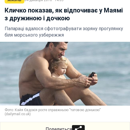
ЖИЗНЬ
04 декабря 2016 · 14:05
Кличко показав, як відпочиває у Маямі
з дружиною і дочкою
Папараці вдалося сфотографувати зоряну прогулянку
біля морського узбережжя
Фото: Кайя Євдокія росте справжньою "татовою донькою"
(dailymail.co.uk)
Поделиться