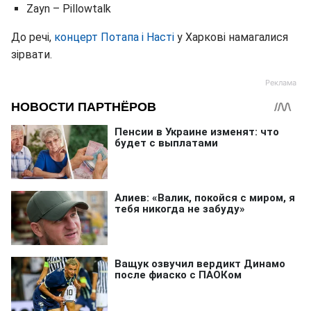
Zayn – Pillowtalk
До речі,
концерт Потапа і Насті
у Харкові намагалися
зірвати.