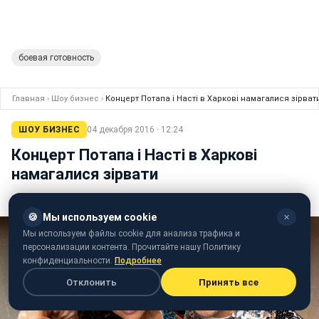
боевая готовность
Главная
›
Шоу бизнес
›
Концерт Потапа і Насті в Харкові намагалися зірват
ШОУ БИЗНЕС
04 декабря 2016 · 12:24
Концерт Потапа і Насті в Харкові
намагалися зірвати
Невідомих активістів доставили у відділення поліції
🍪
Мы используем cookie
✕
Мы используем файлы cookie для анализа трафика и
персонализации контента. Прочитайте нашу Политику
конфиденциальности.
Подробнее
Отклонить
Принять все