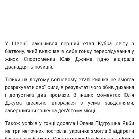
У Швеції закінчився перший етап Кубка світу з
біатлону, який включав в себе гонку переслідування у
жінок. Спортсменка Юлія Джима гідно відіграла
дванадцять позицій.
Тільки на другому вогневому етапі киянка не змогла
розрахувати свої сили, в результаті чого збив дихання
і допустила два промахи. В інших моментах Юлія
Джума ідеально впоралася з усіма завданнями,
завершивши гонку на дев'ятому місці.
Також успіхів у гонці досягла і Олена Підгрушна. Якби
не три неточних пострілів, українка змогла б відіграти
більше, ніж 6 місць. Спортсменки Яна Бондар та Ірина