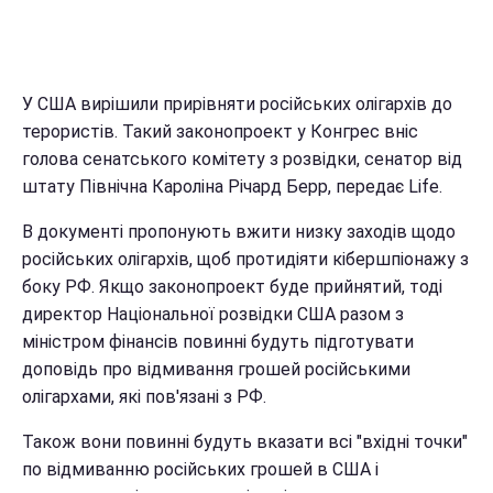
У США вирішили прирівняти російських олігархів до
терористів. Такий законопроект у Конгрес вніс
голова сенатського комітету з розвідки, сенатор від
штату Північна Кароліна Річард Берр, передає Life.
В документі пропонують вжити низку заходів щодо
російських олігархів, щоб протидіяти кібершпіонажу з
боку РФ. Якщо законопроект буде прийнятий, тоді
директор Національної розвідки США разом з
міністром фінансів повинні будуть підготувати
доповідь про відмивання грошей російськими
олігархами, які пов'язані з РФ.
Також вони повинні будуть вказати всі "вхідні точки"
по відмиванню російських грошей в США і