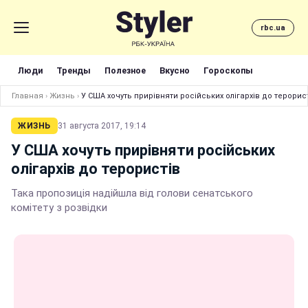
rbc.ua
Люди
Тренды
Полезное
Вкусно
Гороскопы
Главная
›
Жизнь
›
У США хочуть прирівняти російських олігархів до терорис
ЖИЗНЬ
31 августа 2017, 19:14
У США хочуть прирівняти російських
олігархів до терористів
Така пропозиція надійшла від голови сенатського
комітету з розвідки