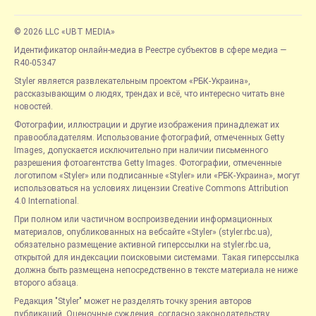
© 2026 LLC «UBT MEDIA»
Идентификатор онлайн-медиа в Реестре субъектов в сфере медиа —
R40-05347
Styler является развлекательным проектом «РБК-Украина»,
рассказывающим о людях, трендах и всё, что интересно читать вне
новостей.
Фотографии, иллюстрации и другие изображения принадлежат их
правообладателям. Использование фотографий, отмеченных Getty
Images, допускается исключительно при наличии письменного
разрешения фотоагентства Getty Images. Фотографии, отмеченные
логотипом «Styler» или подписанные «Styler» или «РБК-Украина», могут
использоваться на условиях лицензии Creative Commons Attribution
4.0 International.
При полном или частичном воспроизведении информационных
материалов, опубликованных на вебсайте «Styler» (styler.rbc.ua),
обязательно размещение активной гиперссылки на styler.rbc.ua,
открытой для индексации поисковыми системами. Такая гиперссылка
должна быть размещена непосредственно в тексте материала не ниже
второго абзаца.
Редакция "Styler" может не разделять точку зрения авторов
публикаций. Оценочные суждения, согласно законодательству