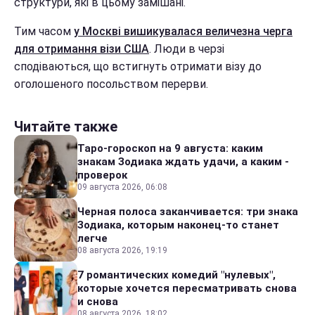
структури, які в цьому замішані.
Тим часом
у Москві вишикувалася величезна черга
для отримання візи США
. Люди в черзі
сподіваються, що встигнуть отримати візу до
оголошеного посольством перерви.
Читайте также
Таро-гороскоп на 9 августа: каким
знакам Зодиака ждать удачи, а каким -
проверок
09 августа 2026, 06:08
Черная полоса заканчивается: три знака
Зодиака, которым наконец-то станет
легче
08 августа 2026, 19:19
7 романтических комедий "нулевых",
которые хочется пересматривать снова
и снова
08 августа 2026, 18:02