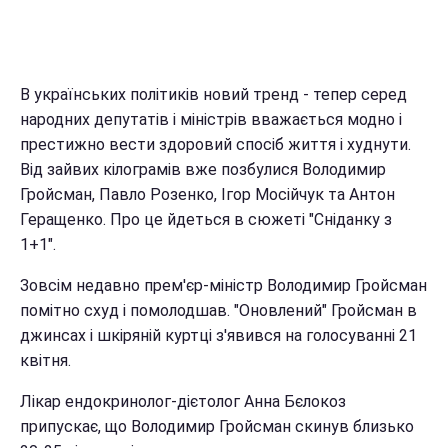
В українських політиків новий тренд - тепер серед
народних депутатів і міністрів вважається модно і
престижно вести здоровий спосіб життя і худнути.
Від зайвих кілограмів вже позбулися Володимир
Гройсман, Павло Розенко, Ігор Мосійчук та Антон
Геращенко. Про це йдеться в сюжеті "Сніданку з
1+1".
Зовсім недавно прем'єр-міністр Володимир Гройсман
помітно схуд і помолодшав. "Оновлений" Гройсман в
джинсах і шкіряній куртці з'явився на голосуванні 21
квітня.
Лікар ендокринолог-дієтолог Анна Бєлокоз
припускає, що Володимир Гройсман скинув близько