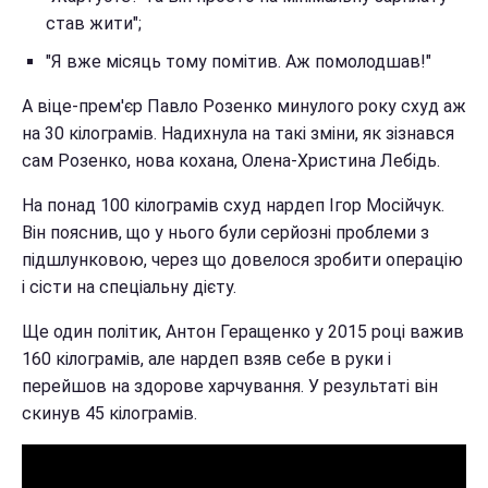
став жити";
"Я вже місяць тому помітив. Аж помолодшав!"
А віце-прем'єр Павло Розенко минулого року схуд аж
на 30 кілограмів. Надихнула на такі зміни, як зізнався
сам Розенко, нова кохана, Олена-Христина Лебідь.
На понад 100 кілограмів схуд нардеп Ігор Мосійчук.
Він пояснив, що у нього були серйозні проблеми з
підшлунковою, через що довелося зробити операцію
і сісти на спеціальну дієту.
Ще один політик, Антон Геращенко у 2015 році важив
160 кілограмів, але нардеп взяв себе в руки і
перейшов на здорове харчування. У результаті він
скинув 45 кілограмів.