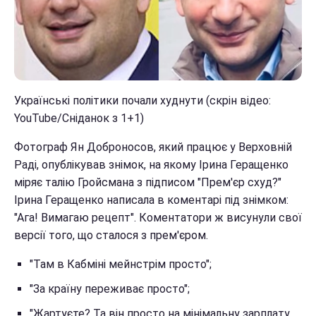
Українські політики почали худнути (скрін відео:
YouTube/Сніданок з 1+1)
Фотограф Ян Доброносов, який працює у Верховній
Раді, опублікував знімок, на якому Ірина Геращенко
міряє талію Гройсмана з підписом "Прем'єр схуд?"
Ірина Геращенко написала в коментарі під знімком:
"Ага! Вимагаю рецепт". Коментатори ж висунули свої
версії того, що сталося з прем'єром.
"Там в Кабміні мейнстрім просто";
"За країну переживає просто";
"Жартуєте? Та він просто на мінімальну зарплату