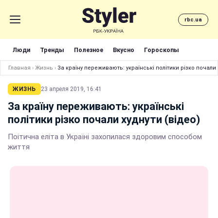
rbc.ua
Люди
Тренды
Полезное
Вкусно
Гороскопы
Главная
›
Жизнь
›
За країну переживають: українські політики різко почали 
ЖИЗНЬ
23 апреля 2019, 16:41
За країну переживають: українські
політики різко почали худнути (відео)
Поітична еліта в Україні захопилася здоровим способом
життя