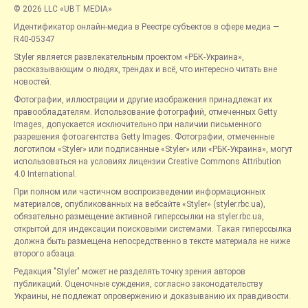
© 2026 LLC «UBT MEDIA»
Идентификатор онлайн-медиа в Реестре субъектов в сфере медиа —
R40-05347
Styler является развлекательным проектом «РБК-Украина»,
рассказывающим о людях, трендах и всё, что интересно читать вне
новостей.
Фотографии, иллюстрации и другие изображения принадлежат их
правообладателям. Использование фотографий, отмеченных Getty
Images, допускается исключительно при наличии письменного
разрешения фотоагентства Getty Images. Фотографии, отмеченные
логотипом «Styler» или подписанные «Styler» или «РБК-Украина», могут
использоваться на условиях лицензии Creative Commons Attribution
4.0 International.
При полном или частичном воспроизведении информационных
материалов, опубликованных на вебсайте «Styler» (styler.rbc.ua),
обязательно размещение активной гиперссылки на styler.rbc.ua,
открытой для индексации поисковыми системами. Такая гиперссылка
должна быть размещена непосредственно в тексте материала не ниже
второго абзаца.
Редакция "Styler" может не разделять точку зрения авторов
публикаций. Оценочные суждения, согласно законодательству
Украины, не подлежат опровержению и доказыванию их правдивости.