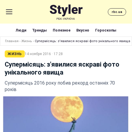
rbc.ua
Люди
Тренды
Полезное
Вкусно
Гороскопы
Главная
›
Жизнь
›
Супермісяць: з'явилися яскраві фото унікального явища
ЖИЗНЬ
14 ноября 2016 · 17:28
Супермісяць: з'явилися яскраві фото
унікального явища
Супермісяць 2016 року побив рекорд останніх 70
років