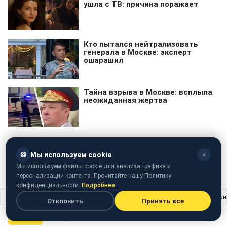
🍪
Мы используем cookie
✕
Мы используем файлы cookie для анализа трафика и
Установка
персонализации контента. Прочитайте нашу Политику
конфиденциальности.
Подробнее
Главная
›
Жизнь
›
Допоможіть знайти: у Києві розшукують чоловіка, який з
Отклонить
Принять все
ЖИЗНЬ
14 ноября 2016 · 16:48