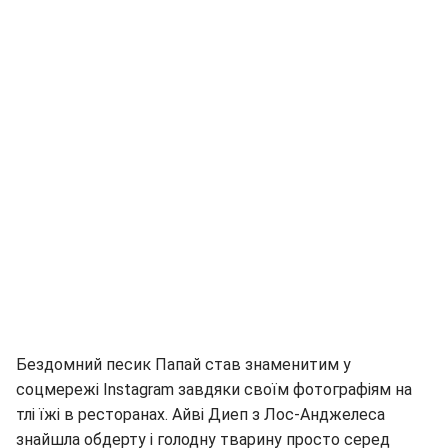
Бездомний песик Папай став знаменитим у
соцмережі Instagram завдяки своїм фотографіям на
тлі їжі в ресторанах. Айві Диеп з Лос-Анджелеса
знайшла обдерту і голодну тварину просто серед