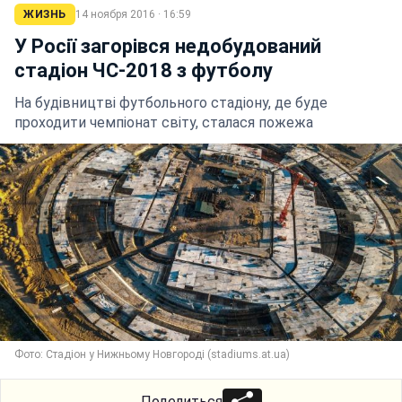
ЖИЗНЬ
14 ноября 2016 · 16:59
У Росії загорівся недобудований
стадіон ЧС-2018 з футболу
На будівництві футбольного стадіону, де буде
проходити чемпіонат світу, сталася пожежа
Фото: Стадіон у Нижньому Новгороді (stadiums.at.ua)
Поделиться