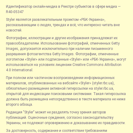
Идентификатор онлайн-медиа в Реестре субъектов в сфере медиа —
R40-05347
Styler является развлекательным проектом «РБК-Украина»,
рассказывающим о людях, трендах и всё, что интересно читать вне
новостей.
Фотографии, иллюстрации и другие изображения принадлежат их
правообладателям. Использование фотографий, отмеченных Getty
Images, допускается исключительно при наличии письменного
разрешения фотоагентства Getty Images. Фотографии, отмеченные
логотипом «Styler» или подписанные «Styler» или «РБК-Украина», могут
использоваться на условиях лицензии Creative Commons Attribution
4.0 International.
При полном или частичном воспроизведении информационных
материалов, опубликованных на вебсайте «Styler» (styler.rbc.ua),
обязательно размещение активной гиперссылки на styler.rbc.ua,
открытой для индексации поисковыми системами. Такая гиперссылка
должна быть размещена непосредственно в тексте материала не ниже
второго абзаца.
Редакция "Styler" может не разделять точку зрения авторов
публикаций. Оценочные суждения, согласно законодательству
Украины, не подлежат опровержению и доказыванию их правдивости.
За достоверность, содержание и соответствие требованиям