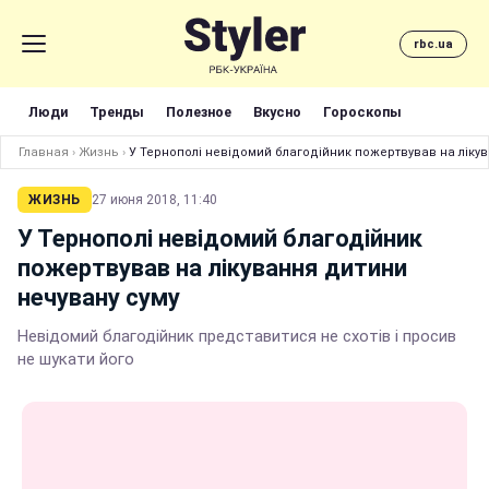
rbc.ua
Люди
Тренды
Полезное
Вкусно
Гороскопы
Главная
›
Жизнь
›
У Тернополі невідомий благодійник пожертвував на ліку
ЖИЗНЬ
27 июня 2018, 11:40
У Тернополі невідомий благодійник
пожертвував на лікування дитини
нечувану суму
Невідомий благодійник представитися не схотів і просив
не шукати його