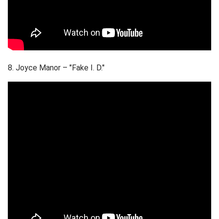
8. Joyce Manor – "Fake I. D."