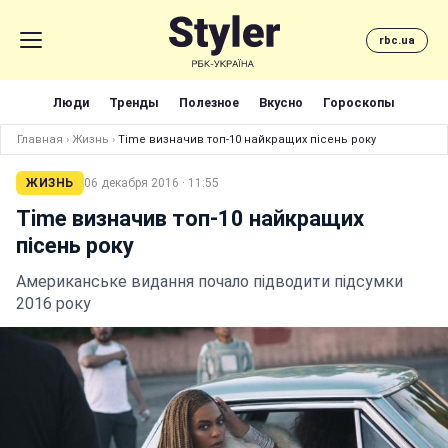
rbc.ua
Люди
Тренды
Полезное
Вкусно
Гороскопы
Главная
›
Жизнь
›
Time визначив топ-10 найкращих пісень року
ЖИЗНЬ
06 декабря 2016 · 11:55
Time визначив топ-10 найкращих
пісень року
Американське видання почало підводити підсумки
2016 року