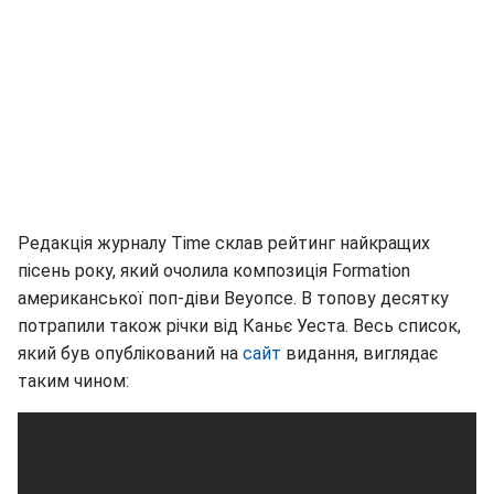
Редакція журналу Time склав рейтинг найкращих
пісень року, який очолила композиція Formation
американської поп-діви Веуопсе. В топову десятку
потрапили також річки від Каньє Уеста. Весь список,
який був опублікований на
сайт
видання, виглядає
таким чином: