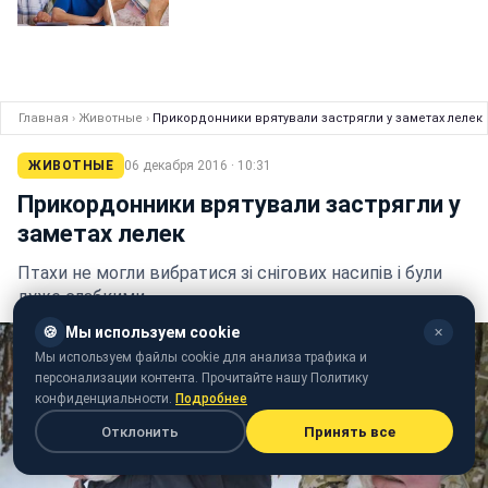
Главная
›
Животные
›
Прикордонники врятували застрягли у заметах лелек
ЖИВОТНЫЕ
06 декабря 2016 · 10:31
Прикордонники врятували застрягли у
заметах лелек
Птахи не могли вибратися зі снігових насипів і були
дуже слабкими
🍪
Мы используем cookie
✕
Мы используем файлы cookie для анализа трафика и
персонализации контента. Прочитайте нашу Политику
конфиденциальности.
Подробнее
Отклонить
Принять все