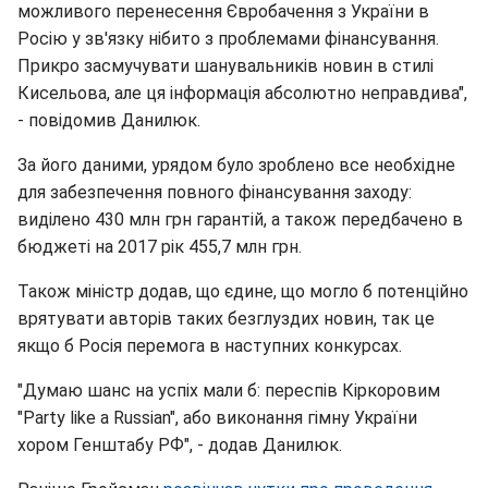
можливого перенесення Євробачення з України в
Росію у зв'язку нібито з проблемами фінансування.
Прикро засмучувати шанувальників новин в стилі
Кисельова, але ця інформація абсолютно неправдива",
- повідомив Данилюк.
За його даними, урядом було зроблено все необхідне
для забезпечення повного фінансування заходу:
виділено 430 млн грн гарантій, а також передбачено в
бюджеті на 2017 рік 455,7 млн грн.
Також міністр додав, що єдине, що могло б потенційно
врятувати авторів таких безглуздих новин, так це
якщо б Росія перемога в наступних конкурсах.
"Думаю шанс на успіх мали б: переспів Кіркоровим
"Party like a Russian", або виконання гімну України
хором Генштабу РФ", - додав Данилюк.