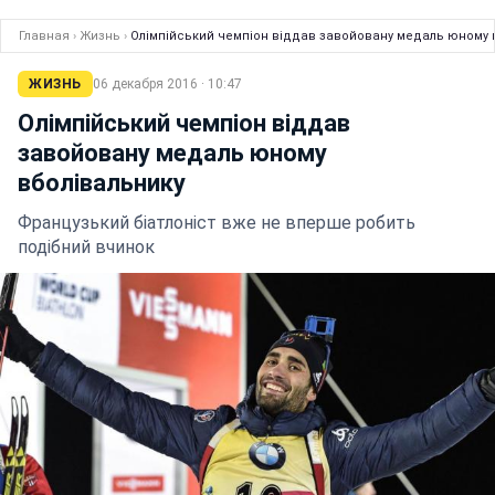
Главная
›
Жизнь
›
Олімпійський чемпіон віддав завойовану медаль юному 
ЖИЗНЬ
06 декабря 2016 · 10:47
Олімпійський чемпіон віддав
завойовану медаль юному
вболівальнику
Французький біатлоніст вже не вперше робить
подібний вчинок