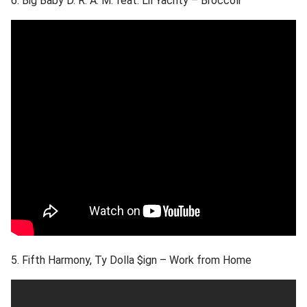
6. Big Baby D. R. A. M. feat. Lil Yachty – Broccoli
5. Fifth Harmony, Ty Dolla $ign – Work from Home