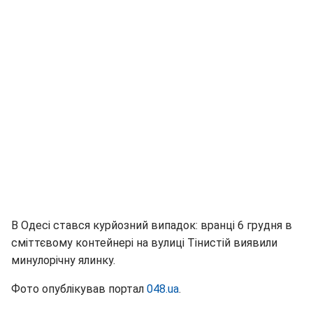
В Одесі стався курйозний випадок: вранці 6 грудня в
сміттєвому контейнері на вулиці Тінистій виявили
минулорічну ялинку.
Фото опублікував портал
048.ua
.