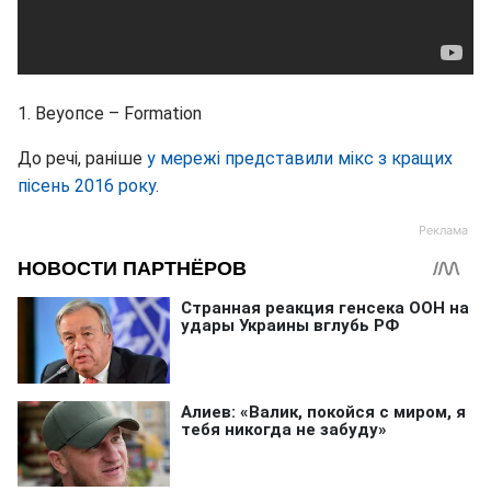
1. Веуопсе – Formation
До речі, раніше
у мережі представили мікс з кращих
пісень 2016 року
.