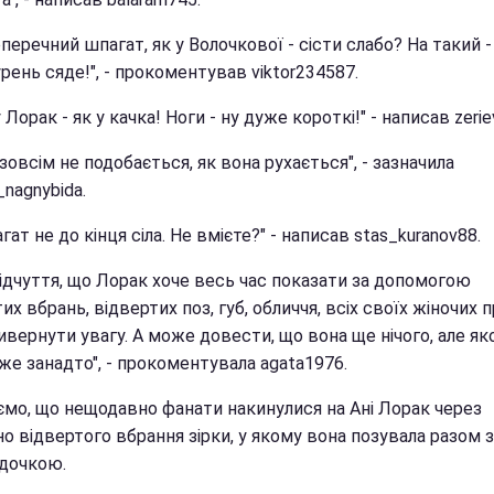
оперечний шпагат, як у Волочкової - сісти слабо? На такий -
рень сяде!", - прокоментував viktor234587.
у Лорак - як у качка! Ноги - ну дуже короткі!" - написав zerie
 зовсім не подобається, як вона рухається", - зазначила
a_nagnybida.
гат не до кінця сіла. Не вмієте?" - написав stas_kuranov88.
відчуття, що Лорак хоче весь час показати за допомогою
их вбрань, відвертих поз, губ, обличчя, всіх своїх жіночих 
ривернути увагу. А може довести, що вона ще нічого, але як
же занадто", - прокоментувала agata1976.
ємо, що нещодавно фанати накинулися на Ані Лорак через
о відвертого вбрання зірки, у якому вона позувала разом з
дочкою.