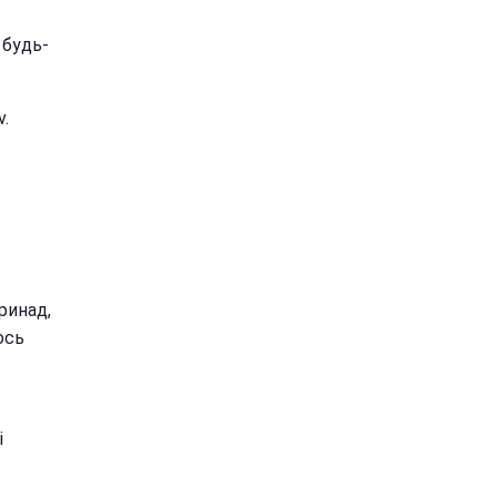
 будь-
v.
принад,
ось
і