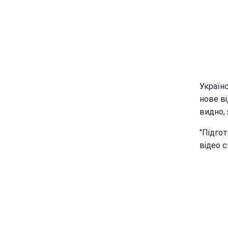
Україн
нове ві
видно, 
"Підгот
відео с