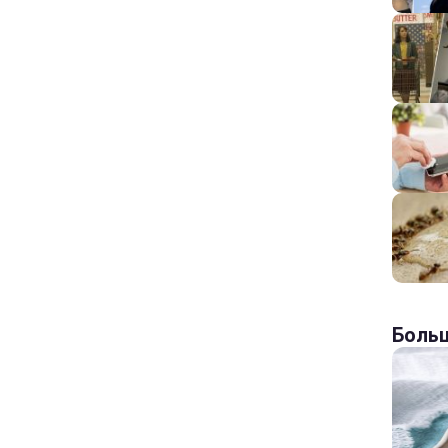
Больш