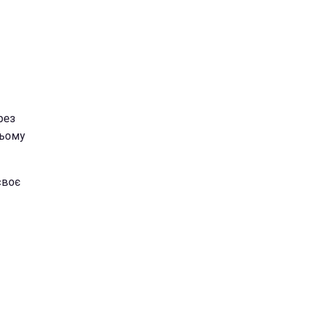
рез
ньому
своє