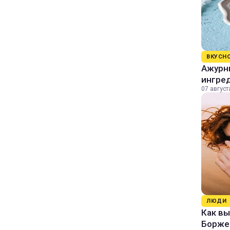
ВКУСН
Ажурны
ингре
07 август
ЛЮДИ
Как в
Борже