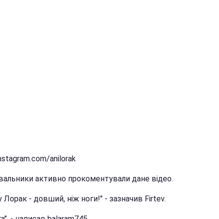
instagram.com/anilorak
увальники активно прокоментували дане відео.
у Лорак - довший, ніж ноги!" - зазначив Firtev.
а", - написав balaram745.