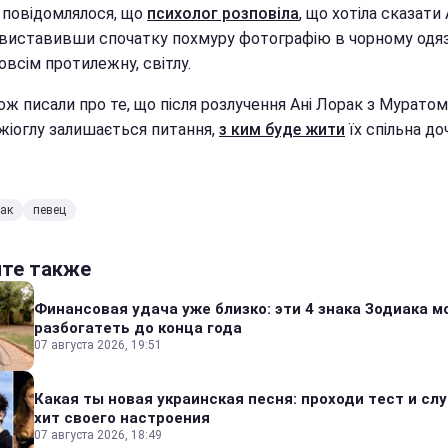
 повідомлялося, що
психолог розповіла
, що хотіла сказати 
 виставивши спочатку похмуру фотографію в чорному одязі
овсім протилежну, світлу.
ж писали про те, що після розлучення Ані Лорак з Муратом
жіоглу залишається питання,
з ким буде жити
їх спільна до
ак
певец
йте также
Финансовая удача уже близко: эти 4 знака Зодиака м
разбогатеть до конца года
07 августа 2026, 19:51
Какая ты новая украинская песня: проходи тест и сл
хит своего настроения
07 августа 2026, 18:49