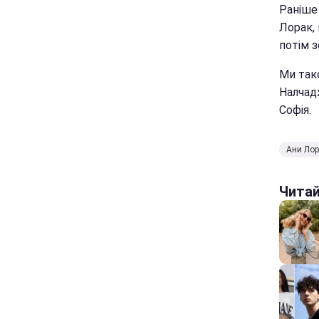
Раніше
Лорак,
потім з
Ми тако
Налчад
Софія.
Ани Лор
Чита