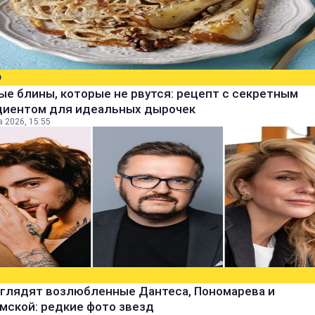
О
е блины, которые не рвутся: рецепт с секретным
диентом для идеальных дырочек
а 2026, 15:55
ыглядят возлюбленные Дантеса, Пономарева и
мской: редкие фото звезд