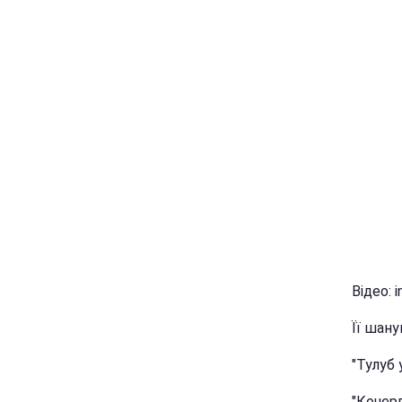
Відео: 
Її шан
"Тулуб 
"Кочерг