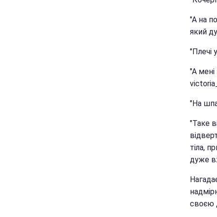
"А на п
який ду
"Плечі 
"А мені
victori
"На шпа
"Таке 
відверт
тіла, п
дуже в
Нагада
надмірн
своєю 