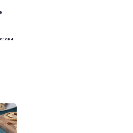
е
а: они