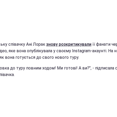
ську співачку Ані Лорак
знову розкритикували
її фанати че
део, яке вона опублікувала у своєму Instagram-акаунті. На 
як вона готується до свого нового туру.
овка до туру повним ходом! Ми готові! А ви?", - підписала 
півачка.