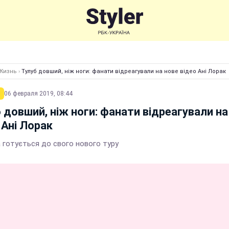
Жизнь
›
Тулуб довший, ніж ноги: фанати відреагували на нове відео Ані Лорак
06 февраля 2019, 08:44
 довший, ніж ноги: фанати відреагували на
 Ані Лорак
 готується до свого нового туру