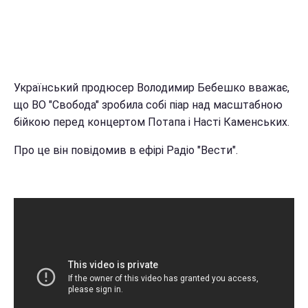
Український продюсер Володимир Бебешко вважає,
що ВО "Свобода" зробила собі піар над масштабною
бійкою перед концертом Потапа і Насті Каменських.
Про це він повідомив в ефірі Радіо "Вести".