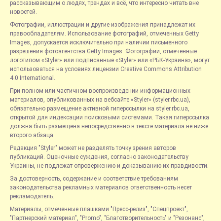
рассказывающим о людях, трендах и всё, что интересно читать вне
новостей.
Фотографии, иллюстрации и другие изображения принадлежат их
правообладателям. Использование фотографий, отмеченных Getty
Images, допускается исключительно при наличии письменного
разрешения фотоагентства Getty Images. Фотографии, отмеченные
логотипом «Styler» или подписанные «Styler» или «РБК-Украина», могут
использоваться на условиях лицензии Creative Commons Attribution
4.0 International.
При полном или частичном воспроизведении информационных
материалов, опубликованных на вебсайте «Styler» (styler.rbc.ua),
обязательно размещение активной гиперссылки на styler.rbc.ua,
открытой для индексации поисковыми системами. Такая гиперссылка
должна быть размещена непосредственно в тексте материала не ниже
второго абзаца.
Редакция "Styler" может не разделять точку зрения авторов
публикаций. Оценочные суждения, согласно законодательству
Украины, не подлежат опровержению и доказыванию их правдивости.
За достоверность, содержание и соответствие требованиям
законодательства рекламных материалов ответственность несет
рекламодатель.
Материалы, отмеченные плашками "Пресс-релиз", "Спецпроект",
"Партнерский материал", "Promo", "Благотворительность" и "Резонанс",