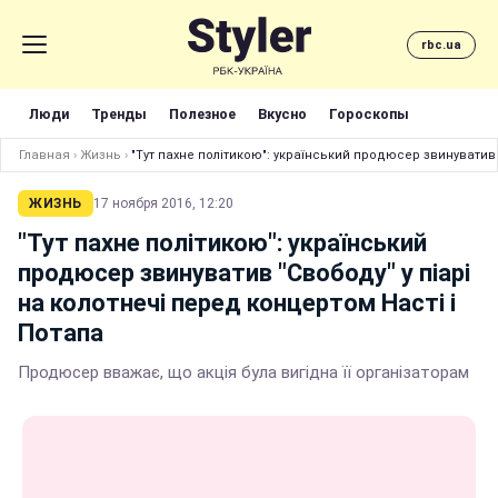
rbc.ua
Люди
Тренды
Полезное
Вкусно
Гороскопы
Главная
›
Жизнь
›
"Тут пахне політикою": український продюсер звинуватив 
ЖИЗНЬ
17 ноября 2016, 12:20
"Тут пахне політикою": український
продюсер звинуватив "Свободу" у піарі
на колотнечі перед концертом Насті і
Потапа
Продюсер вважає, що акція була вигідна її організаторам