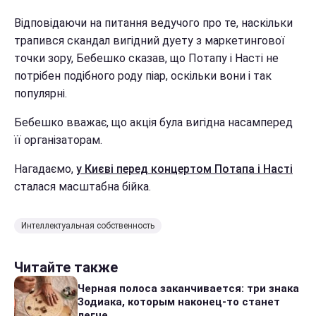
Відповідаючи на питання ведучого про те, наскільки
трапився скандал вигідний дуету з маркетингової
точки зору, Бебешко сказав, що Потапу і Насті не
потрібен подібного роду піар, оскільки вони і так
популярні.
Бебешко вважає, що акція була вигідна насамперед
її організаторам.
Нагадаємо,
у Києві перед концертом Потапа і Насті
сталася масштабна бійка.
Интеллектуальная собственность
Читайте также
Черная полоса заканчивается: три знака
Зодиака, которым наконец-то станет
легче