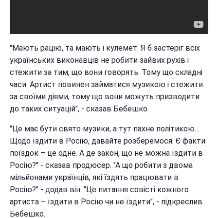
"Мають рацію, та мають і кулемет. Я б застеріг всіх
українських виконавців не робити зайвих рухів і
стежити за тим, що вони говорять. Тому що складні
часи. Артист повинен займатися музикою і стежити
за своїми діями, тому що вони можуть призводити
до таких ситуацій", - сказав Бебешко.
"Це має бути свято музики, а тут пахне політикою...
Щодо їздити в Росію, давайте розберемося. Є факти
поїздок – це одне. А де закон, що не можна їздити в
Росію?" - сказав продюсер. "А що робити з двома
мільйонами українців, які їздять працювати в
Росію?" - додав він. "Це питання совісті кожного
артиста – їздити в Росію чи не їздити", - підкреслив
Бебешко.