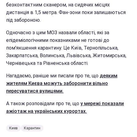
безконтактним сканером, на сидячих місцях
дистанція в 1,5 метра. Фан-зони поки залишаються
під забороною.
Одночасно з цим МОЗ назвали області, які за
епідеміологічними показниками не готові до
пом'якшення карантину. Це Київ, Тернопільська,
Закарпатська, Волинська, Львівська, Житомирська,
Чернівецька та Рівненська області.
Нагадаємо, раніше ми писали про те, що
деяким
жителям Києва можуть заборонити вільно
пересуватися вулицями.
А також розповідали про те, що
у мережі показали
ажіотаж на українських курортах.
Киев
Карантин