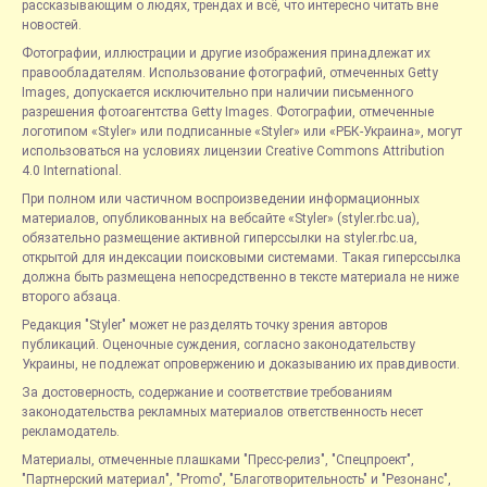
рассказывающим о людях, трендах и всё, что интересно читать вне
новостей.
Фотографии, иллюстрации и другие изображения принадлежат их
правообладателям. Использование фотографий, отмеченных Getty
Images, допускается исключительно при наличии письменного
разрешения фотоагентства Getty Images. Фотографии, отмеченные
логотипом «Styler» или подписанные «Styler» или «РБК-Украина», могут
использоваться на условиях лицензии Creative Commons Attribution
4.0 International.
При полном или частичном воспроизведении информационных
материалов, опубликованных на вебсайте «Styler» (styler.rbc.ua),
обязательно размещение активной гиперссылки на styler.rbc.ua,
открытой для индексации поисковыми системами. Такая гиперссылка
должна быть размещена непосредственно в тексте материала не ниже
второго абзаца.
Редакция "Styler" может не разделять точку зрения авторов
публикаций. Оценочные суждения, согласно законодательству
Украины, не подлежат опровержению и доказыванию их правдивости.
За достоверность, содержание и соответствие требованиям
законодательства рекламных материалов ответственность несет
рекламодатель.
Материалы, отмеченные плашками "Пресс-релиз", "Спецпроект",
"Партнерский материал", "Promo", "Благотворительность" и "Резонанс",