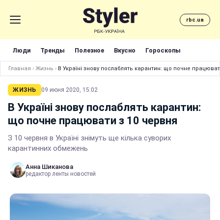
rbc.ua
Люди
Тренды
Полезное
Вкусно
Гороскопы
Главная
›
Жизнь
›
В Україні знову послаблять карантин: що почне працюват
ЖИЗНЬ
09 июня 2020, 15:02
В Україні знову послаблять карантин:
що почне працювати з 10 червня
З 10 червня в Україні знімуть ще кілька суворих
карантинних обмежень
Анна Шиканова
редактор ленты новостей