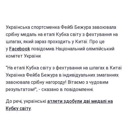
Українська спортсменка Фейбі Бежура завоювала
срібну медаль на етапі Кубка світу з фехтування на
шпагах, який зараз проходить у Китаї. Про це
у
Facebook
повідомив Національний олімпійський
комітет України.
“На етапі Кубка світу з фехтування на шпагах в Китаї
Українка Фейба Бежура в індивідуальних змаганнях
завоювала срібну нагороду! Вітаємо з чудовим
результатом!", - сказано в повідомленні.
До речі, українські
атлети здобули дві медалі на
Кубку світу
.