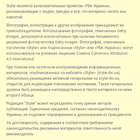
Styler является развлекательным проектом «РБК-Украина»,
рассказывающим о людях, трендах и всё, что интересно читать вне
новостей.
Фотографии, иллюстрации и другие изображения принадлежат их
правообладателям. Использование фотографий, отмеченных Getty
Images, допускается исключительно при наличии письменного
разрешения фотоагентства Getty Images. Фотографии, отмеченные
логотипом «Styler» или подписанные «Styler» или «РБК-Украина», могут
использоваться на условиях лицензии Creative Commons Attribution
4.0 International.
При полном или частичном воспроизведении информационных
материалов, опубликованных на вебсайте «Styler» (styler.rbc.ua),
обязательно размещение активной гиперссылки на styler.rbc.ua,
открытой для индексации поисковыми системами. Такая гиперссылка
должна быть размещена непосредственно в тексте материала не ниже
второго абзаца.
Редакция "Styler" может не разделять точку зрения авторов
публикаций. Оценочные суждения, согласно законодательству
Украины, не подлежат опровержению и доказыванию их правдивости.
За достоверность, содержание и соответствие требованиям
законодательства рекламных материалов ответственность несет
рекламодатель.