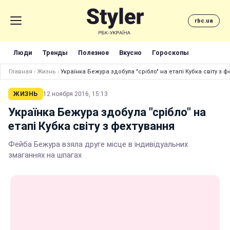
rbc.ua
Люди
Тренды
Полезное
Вкусно
Гороскопы
Главная
›
Жизнь
›
Українка Бежура здобула "срібло" на етапі Кубка світу з 
ЖИЗНЬ
12 ноября 2016, 15:13
Українка Бежура здобула "срібло" на
етапі Кубка світу з фехтування
Фейба Бежура взяла друге місце в індивідуальних
змаганнях на шпагах