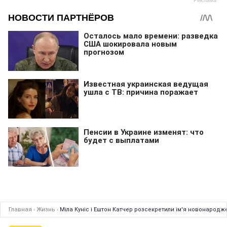
Главная
›
Жизнь
›
Міла Куніс і Ештон Катчер розсекретили ім'я новонародж