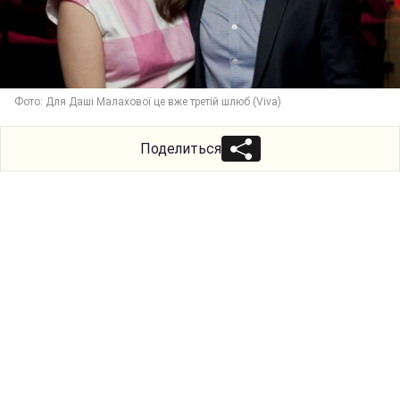
Фото: Для Даші Малахової це вже третій шлюб (Viva)
Поделиться