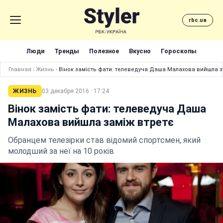
rbc.ua
Люди
Тренды
Полезное
Вкусно
Гороскопы
Главная
›
Жизнь
›
Вінок замість фати: телеведуча Даша Малахова вийшла з
ЖИЗНЬ
03 декабря 2016 · 17:24
Вінок замість фати: телеведуча Даша
Малахова вийшла заміж втретє
Обранцем телезірки став відомий спортсмен, який
молодший за неї на 10 років