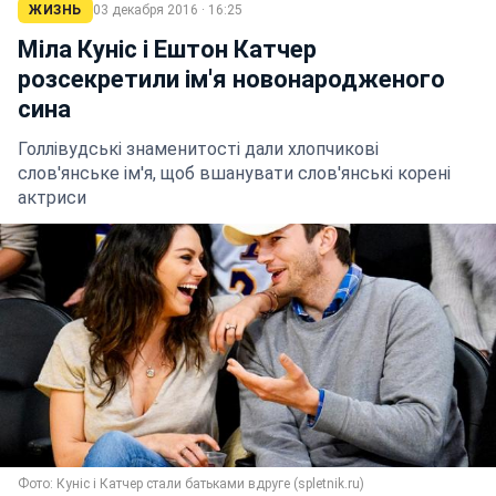
ЖИЗНЬ
03 декабря 2016 · 16:25
Міла Куніс і Ештон Катчер
розсекретили ім'я новонародженого
сина
Голлівудські знаменитості дали хлопчикові
слов'янське ім'я, щоб вшанувати слов'янські корені
актриси
Фото: Куніс і Катчер стали батьками вдруге (spletnik.ru)