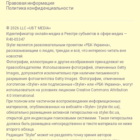
Правовая информация
Политика конфиденциальности
© 2026 LLC «UBT MEDIA»
Идентификатор онлайн-медиа в Реестре субъектов в сфере медиа —
R40-05347
Styler является развлекательным проектом «РБК-Украина»,
рассказывающим о людях, трендах и всё, что интересно читать вне
новостей.
Фотографии, иллюстрации и другие изображения принадлежат их
правообладателям. Использование фотографий, отмеченных Getty
Images, допускается исключительно при наличии письменного
разрешения фотоагентства Getty Images. Фотографии, отмеченные
логотипом «Styler» или подписанные «Styler» или «РБК-Украина», могут
использоваться на условиях лицензии Creative Commons Attribution
4.0 International.
При полном или частичном воспроизведении информационных
материалов, опубликованных на вебсайте «Styler» (styler.rbc.ua),
обязательно размещение активной гиперссылки на styler.rbc.ua,
открытой для индексации поисковыми системами. Такая гиперссылка
должна быть размещена непосредственно в тексте материала не ниже
второго абзаца.
Редакция "Styler" может не разделять точку зрения авторов