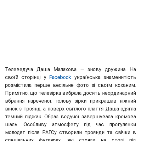
Телеведуча Даша Малахова — знову дружина. На
своїй сторінці у
Facebook
українська знаменитість
розмістила перше весільне фото зі своїм коханим.
Примітно, що телезірка вибрала досить неординарний
вбрання нареченої: голову зірки прикрашав ніжний
вінок з троянд, а поверх світлого плаття Даша одягла
темний піджак. Образ ведучої завершувала кремова
шаль. Особливу атмосфету під час прогулянки
молодят після РАГСу створили троянди та свічки в
спеціальних футлярах, які стояли на столі під