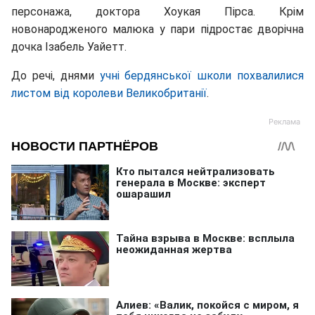
персонажа, доктора Хоукая Пірса. Крім
новонародженого малюка у пари підростає дворічна
дочка Ізабель Уайетт.
До речi, днями
учні бердянської школи похвалилися
листом від королеви Великобританії
.