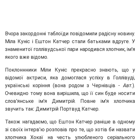
Вчора закордонні таблоїди повідомили радісну новину.
Міла Куніс і Ештон Катчер стали батьками вдруге. У
знаменитої голлівудської пари народився хлопчик, ім'я
якого вже відомо.
Поклоннники Міли Куніс прекрасно знають, що у
відомої актриси, яка домоглася успіху в Голлівуді,
українські коріння (вона родом з Чернівців -
Авт.
).
Очевидно тому вона вирішила, що її син буде носити
слов'янське ім'я Димитрій. Повне ім'я хлопчика
звучить так: Димитрій Портвуд Катчер.
Також нагадаємо, що Ештон Катчер раніше в одному
зі своїх інтерв'ю розповів про те, що хотів би назвати
хлопчика Хокаї на честь улюбленого серіального