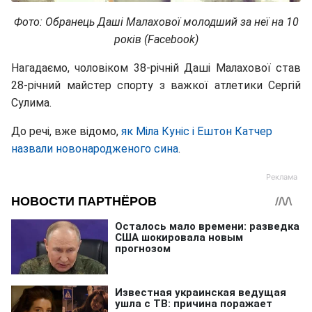
Фото: Обранець Даші Малахової молодший за неї на 10
років (Facebook)
Нагадаємо, чоловіком 38-річній Даші Малахової став
28-річний майстер спорту з важкої атлетики Сергій
Сулима.
До речі, вже відомо,
як Міла Куніс і Ештон Катчер
назвали новонародженого сина
.