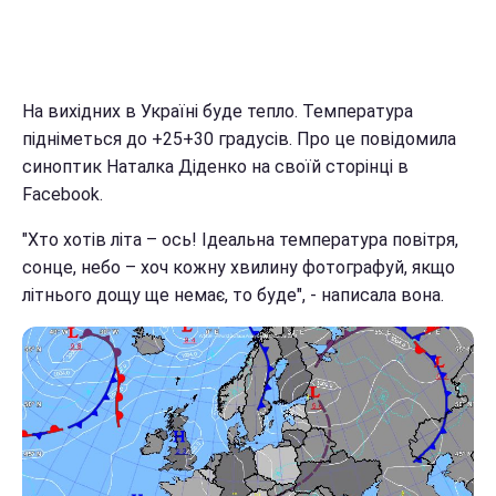
На вихідних в Україні буде тепло. Температура
підніметься до +25+30 градусів. Про це повідомила
синоптик Наталка Діденко на своїй сторінці в
Facebook.
"Хто хотів літа – ось! Ідеальна температура повітря,
сонце, небо – хоч кожну хвилину фотографуй, якщо
літнього дощу ще немає, то буде", - написала вона.