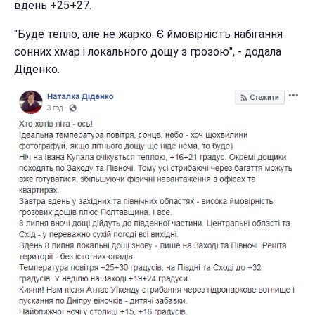
вдень +25+27.
"Буде тепло, але не жарко. Є ймовірність набігання
сонних хмар і локального дощу з грозою", - додала
Діденко.