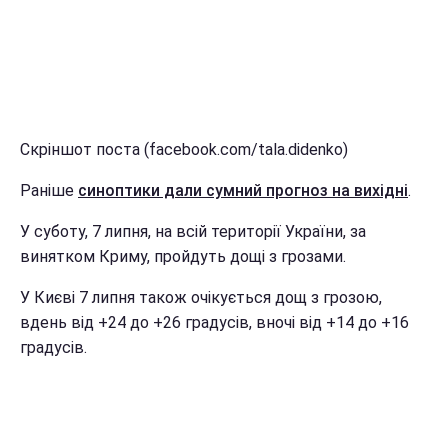
Скріншот поста (facebook.com/tala.didenko)
Раніше
синоптики дали сумний прогноз на вихідні
.
У суботу, 7 липня, на всій території України, за
винятком Криму, пройдуть дощі з грозами.
У Києві 7 липня також очікується дощ з грозою,
вдень від +24 до +26 градусів, вночі від +14 до +16
градусів.