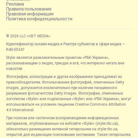
Реклама
Правила пользования
Правовая информация
Политика конфиденциальности
© 2026 LLC «UBT MEDIA»
Идентификатор онлайн-медиа в Реестре субъектов в сфере медиа —
R40-05347
Styler является развлекательным проектом «РБК-Украина»,
рассказывающим о людях, трендах и всё, что интересно читать вне
новостей.
Фотографии, иллюстрации и другие изображения принадлежат их
правообладателям. Использование фотографий, отмеченных Getty
Images, допускается исключительно при наличии письменного
разрешения фотоагентства Getty Images. Фотографии, отмеченные
логотипом «Styler» или подписанные «Styler» или «РБК-Украина», могут
использоваться на условиях лицензии Creative Commons Attribution
4.0 International.
При полном или частичном воспроизведении информационных
материалов, опубликованных на вебсайте «Styler» (styler.rbc.ua),
обязательно размещение активной гиперссылки на styler.rbc.ua,
открытой для индексации поисковыми системами. Такая гиперссылка