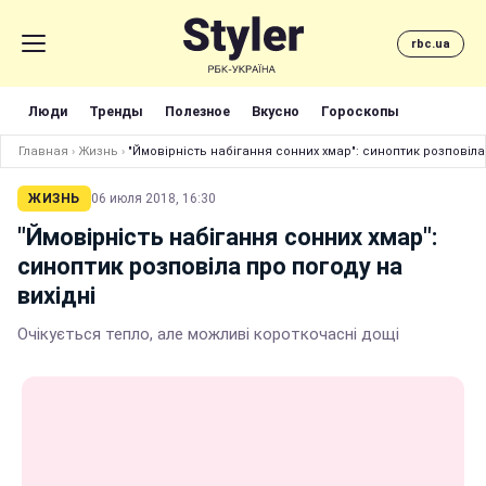
rbc.ua
Люди
Тренды
Полезное
Вкусно
Гороскопы
Главная
›
Жизнь
›
"Ймовірність набігання сонних хмар": синоптик розповіла
ЖИЗНЬ
06 июля 2018, 16:30
"Ймовірність набігання сонних хмар":
синоптик розповіла про погоду на
вихідні
Очікується тепло, але можливі короткочасні дощі