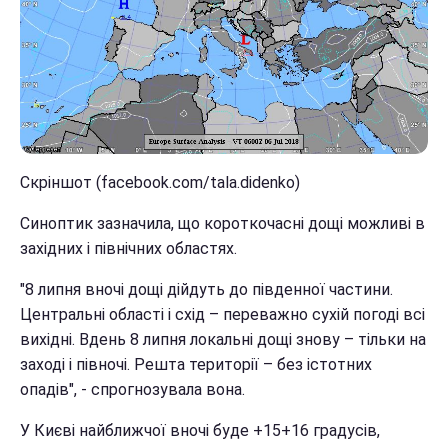
Скріншот (facebook.com/tala.didenko)
Синоптик зазначила, що короткочасні дощі можливі в
західних і північних областях.
"8 липня вночі дощі дійдуть до південної частини.
Центральні області і схід – переважно сухій погоді всі
вихідні. Вдень 8 липня локальні дощі знову – тільки на
заході і півночі. Решта території – без істотних
опадів", - спрогнозувала вона.
У Києві найближчої вночі буде +15+16 градусів,