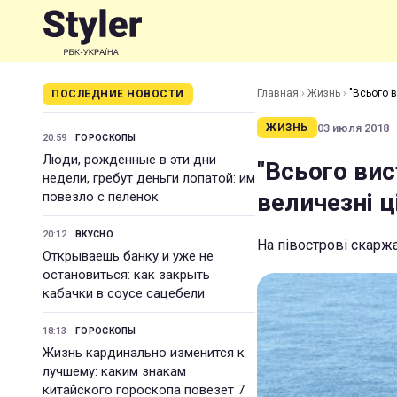
Главная
›
Жизнь
›
"Всього в
ПОСЛЕДНИЕ НОВОСТИ
03 июля 2018 ·
ЖИЗНЬ
20:59
ГОРОСКОПЫ
Люди, рожденные в эти дни
"Всього вис
недели, гребут деньги лопатой: им
величезні 
повезло с пеленок
20:12
ВКУСНО
На півострові скаржа
Открываешь банку и уже не
остановиться: как закрыть
кабачки в соусе сацебели
18:13
ГОРОСКОПЫ
Жизнь кардинально изменится к
лучшему: каким знакам
китайского гороскопа повезет 7