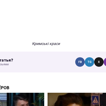
Кримські краси
татья?
FB
TG
X
узьями