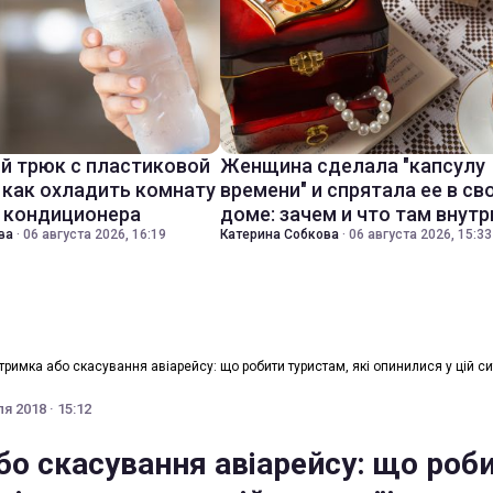
й трюк с пластиковой
Женщина сделала "капсулу
 как охладить комнату
времени" и спрятала ее в св
з кондиционера
доме: зачем и что там внутр
ва
·
06 августа 2026, 16:19
Катерина Собкова
·
06 августа 2026, 15:33
тримка або скасування авіарейсу: що робити туристам, які опинилися у цій си
я 2018 · 15:12
бо скасування авіарейсу: що роб