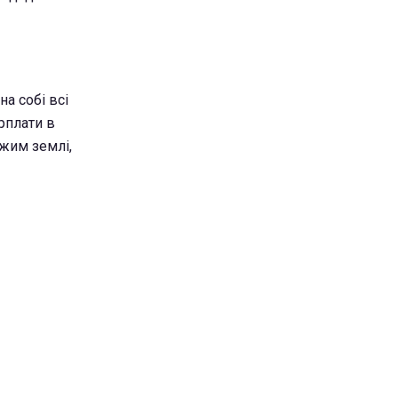
на собі всі
рплати в
джим землі,