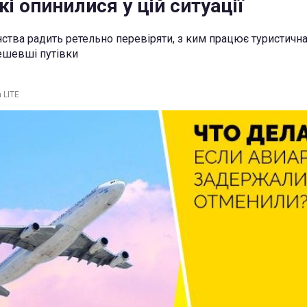
кі опинилися у цій ситуації
ства радить ретельно перевіряти, з ким працює туристична 
дешевші путівки
 LITE