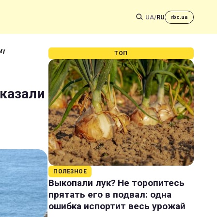
UA
/
RU
rbc.ua
му
ТОП
оказали
ПОЛЕЗНОЕ
Выкопали лук? Не торопитесь
прятать его в подвал: одна
ошибка испортит весь урожай