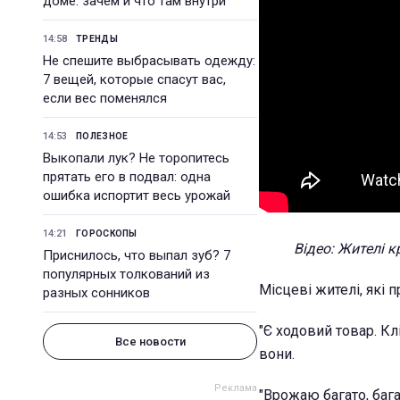
доме: зачем и что там внутри
14:58
ТРЕНДЫ
Не спешите выбрасывать одежду:
7 вещей, которые спасут вас,
если вес поменялся
14:53
ПОЛЕЗНОЕ
Выкопали лук? Не торопитесь
прятать его в подвал: одна
ошибка испортит весь урожай
14:21
ГОРОСКОПЫ
Відео: Жителі к
Приснилось, что выпал зуб? 7
популярных толкований из
Місцеві жителі, які 
разных сонников
"Є ходовий товар. Кл
Все новости
вони.
"Врожаю багато, бага