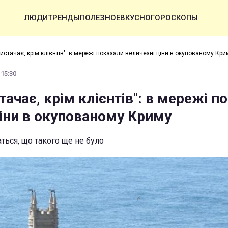
ЛЮДИ
ТРЕНДЫ
ПОЛЕЗНОЕ
ВКУСНО
ГОРОСКОПЫ
истачає, крім клієнтів": в мережі показали величезні ціни в окупованому Кри
 15:30
тачає, крім клієнтів": в мережі п
ціни в окупованому Криму
ться, що такого ще не було