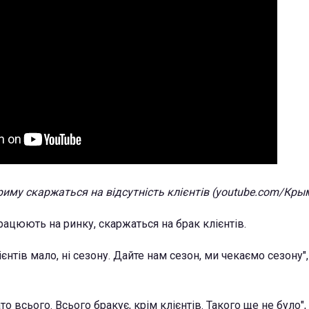
риму скаржаться на відсутність клієнтів (youtube.com/Крым
працюють на ринку, скаржаться на брак клієнтів.
ієнтів мало, ні сезону. Дайте нам сезон, ми чекаємо сезону",
то всього. Всього бракує, крім клієнтів. Такого ще не було",