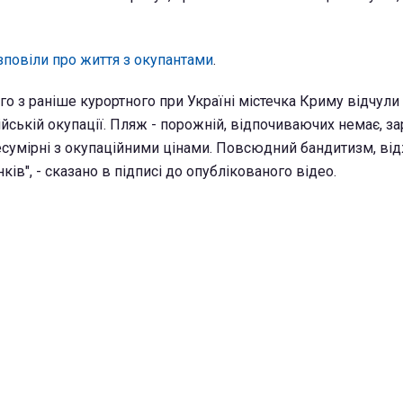
повіли про життя з окупантами
.
го з раніше курортного при Україні містечка Криму відчули 
йській окупації. Пляж - порожній, відпочиваючих немає, за
есумірні з окупаційними цінами. Повсюдний бандитизм, ві
ків", - сказано в підписі до опублікованого відео.