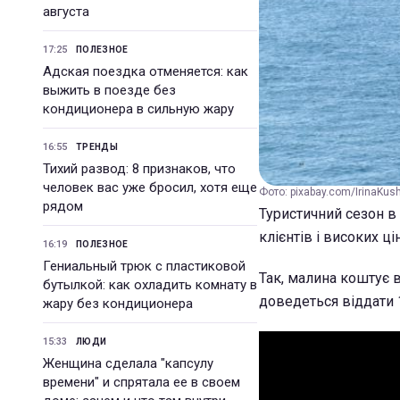
августа
17:25
ПОЛЕЗНОЕ
Адская поездка отменяется: как
выжить в поезде без
кондиционера в сильную жару
16:55
ТРЕНДЫ
Тихий развод: 8 признаков, что
человек вас уже бросил, хотя еще
Фото: pixabay.com/IrinaKus
рядом
Туристичний сезон в
клієнтів і високих ці
16:19
ПОЛЕЗНОЕ
Гениальный трюк с пластиковой
Так, малина коштує в
бутылкой: как охладить комнату в
доведеться віддати 1
жару без кондиционера
15:33
ЛЮДИ
Женщина сделала "капсулу
времени" и спрятала ее в своем