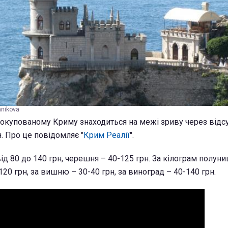
hnikova
 окупованому Криму знаходиться на межі зриву через відсу
н. Про це повідомляє "
Крим Реалії
".
ід 80 до 140 грн, черешня – 40-125 грн. За кілограм полуни
20 грн, за вишню – 30-40 грн, за виноград – 40-140 грн.