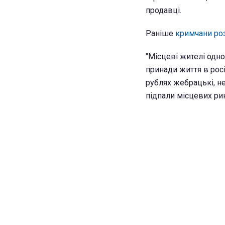
продавці.
Раніше
кримчани роз
"Місцеві жителі одно
принади життя в росі
рублях жебрацькі, н
підпали місцевих рин