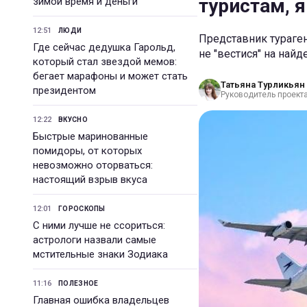
туристам, я
зимой время и деньги
12:51
ЛЮДИ
Представник тураген
Где сейчас дедушка Гарольд,
не "вестися" на най
который стал звездой мемов:
бегает марафоны и может стать
Татьяна Турликьян
президентом
Руководитель проекта
12:22
ВКУСНО
Быстрые маринованные
помидоры, от которых
невозможно оторваться:
настоящий взрыв вкуса
12:01
ГОРОСКОПЫ
С ними лучше не ссориться:
астрологи назвали самые
мстительные знаки Зодиака
11:16
ПОЛЕЗНОЕ
Главная ошибка владельцев