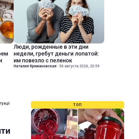
Люди, рожденные в эти дни
оем
недели, гребут деньги лопатой:
и
им повезло с пеленок
Наталия Крижановская
·
06 августа 2026, 20:59
туації
ТОП
ити