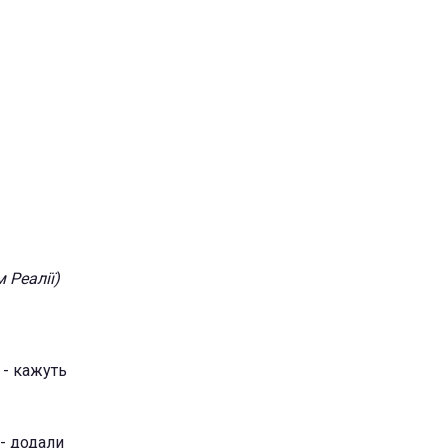
 Реалії)
 - кажуть
 - додали