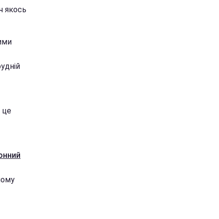
ч якось
ими
рудній
 це
конний
чому