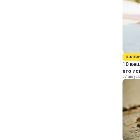
ПОЛЕЗ
10 вещ
его и
07 август