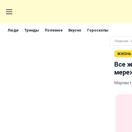
Люди
Тренды
Полезное
Вкусно
Гороскопы
Главная
›
ЖИЗНЬ
Все ж
мере
Маріам 