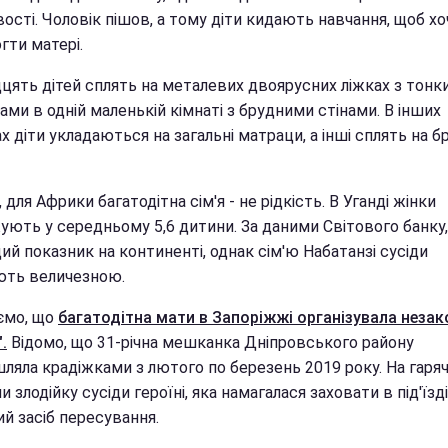
сті. Чоловік пішов, а тому діти кидають навчання, щоб хо
гти матері.
цять дітей сплять на металевих двоярусних ліжках з тонк
ми в одній маленькій кімнаті з брудними стінами. В інших
х діти укладаються на загальні матраци, а інші сплять на б
, для Африки багатодітна сім'я - не рідкість. В Уганді жінки
ують у середньому 5,6 дитини. За даними Світового банку,
й показник на континенті, однак сім'ю Набатанзі сусіди
ть величезною.
ємо, що
багатодітна мати в Запоріжжі організувала неза
.
Відомо, що 31-річна мешканка Дніпровського району
ляла крадіжками з лютого по березень 2019 року. На гаря
и злодійку сусіди героїні, яка намагалася заховати в під'їзді
й засіб пересування.