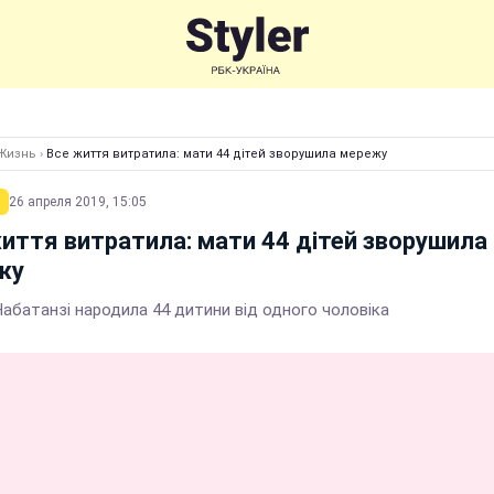
Жизнь
›
Все життя витратила: мати 44 дітей зворушила мережу
26 апреля 2019, 15:05
иття витратила: мати 44 дітей зворушила
жу
Набатанзі народила 44 дитини від одного чоловіка