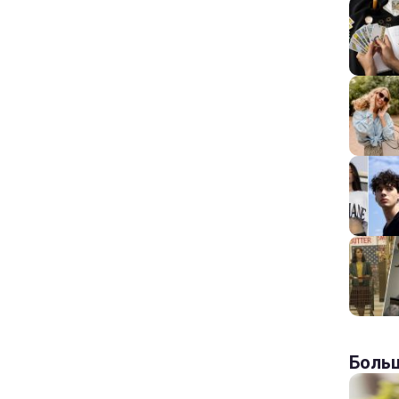
Больш