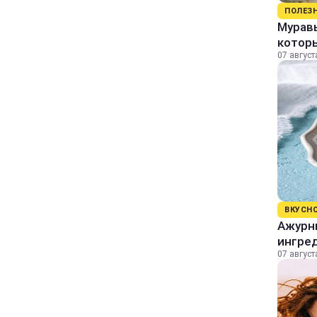
ПОЛЕЗ
Муравь
котор
07 август
ВКУСН
Ажурны
ингре
07 август