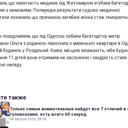
али, що халатність медиків під Житомиром згубила багатод
лля з немовлям. Попередні результати судово-медичної
тизи показали, що причиною загибелі жінки став геморагіч
 повідомляли, що під Одесою побили багатодітну матір.
вно Ольга з родиною переїхала з маленької квартири в Оде
 будинок у Роздільній. Каже, місцеві вважають, ніби буди
ня 11 дітей вона отримала не заслужено і заздрість стала
ою нападу.
йте также
Только самые внимательные найдут все 7 отличий в 
головоломке: есть всего 60 секунд
08 августа 2026, 08:38