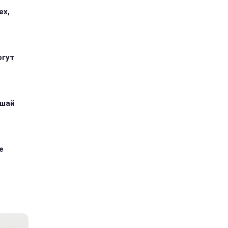
ех,
огут
ушай
е