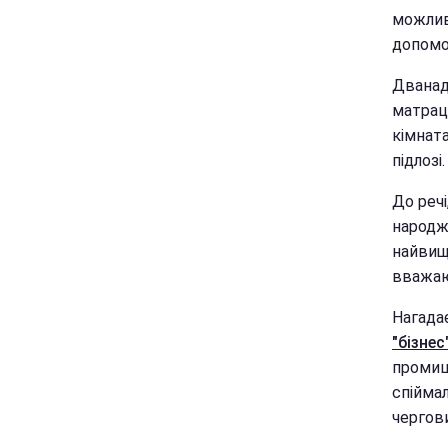
можливо
допомо
Дванад
матраца
кімната
підлозі.
До речі
народж
найвищи
вважаю
Нагада
"бізнес"
промиш
спіймал
чергови