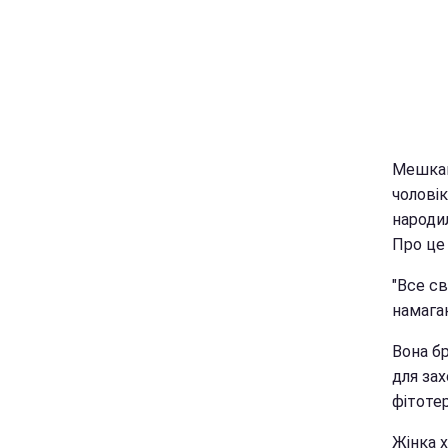
Мешкан
чоловік
народил
Про це 
"Все св
намагаю
Вона бр
для зах
фітотер
Жінка х