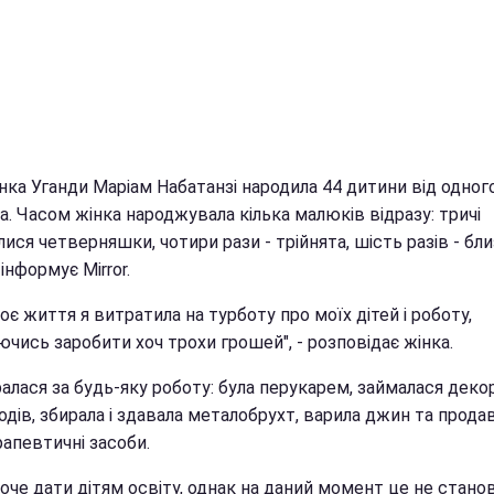
ка Уганди Маріам Набатанзі народила 44 дитини від одног
а. Часом жінка народжувала кілька малюків відразу: тричі
ися четверняшки, чотири рази - трійнята, шість разів - бл
інформує Mirror.
оє життя я витратила на турботу про моїх дітей і роботу,
чись заробити хоч трохи грошей", - розповідає жінка.
алася за будь-яку роботу: була перукарем, займалася деко
одів, збирала і здавала металобрухт, варила джин та прода
апевтичні засоби.
оче дати дітям освіту, однак на даний момент це не стано