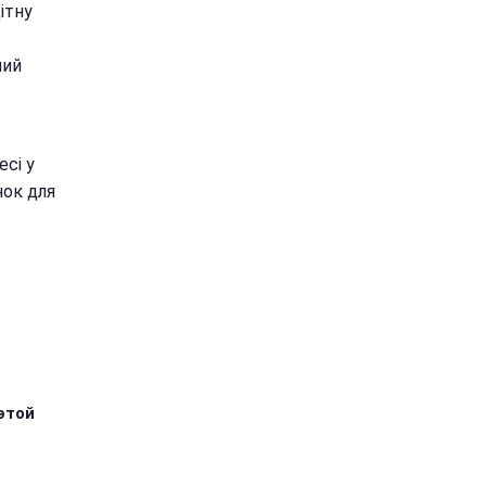
ітну
ний
сі у
нок для
этой