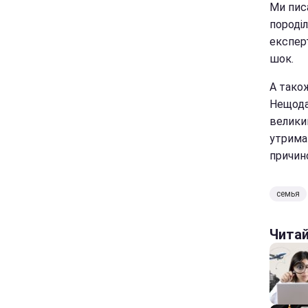
Ми пис
породі
експер
шок.
А також
Нещода
великий
утриман
причин
семья
Чита