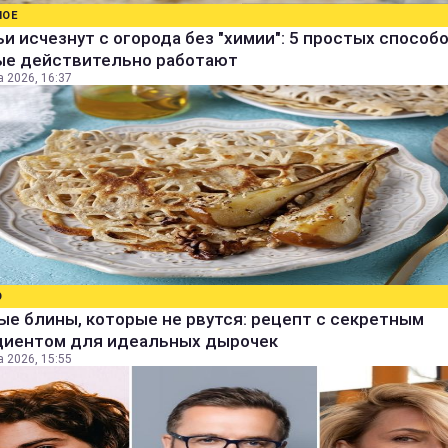
НОЕ
и исчезнут с огорода без "химии": 5 простых способо
ые действительно работают
а 2026, 16:37
О
е блины, которые не рвутся: рецепт с секретным
диентом для идеальных дырочек
а 2026, 15:55