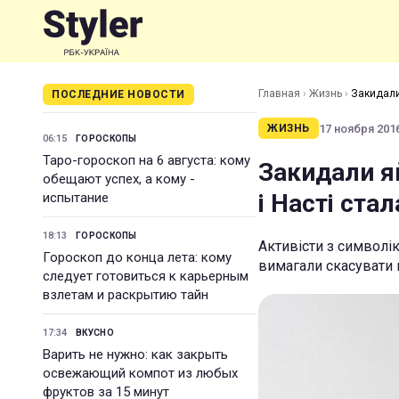
Главная
›
Жизнь
›
Закидали
ПОСЛЕДНИЕ НОВОСТИ
17 ноября 2016
ЖИЗНЬ
06:15
ГОРОСКОПЫ
Таро-гороскоп на 6 августа: кому
Закидали я
обещают успех, а кому -
і Насті ста
испытание
18:13
ГОРОСКОПЫ
Активісти з символік
Гороскоп до конца лета: кому
вимагали скасувати 
следует готовиться к карьерным
взлетам и раскрытию тайн
17:34
ВКУСНО
Варить не нужно: как закрыть
освежающий компот из любых
фруктов за 15 минут