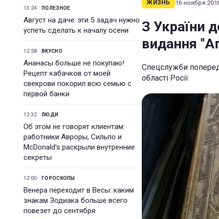
16 ноября 2016
ЖИЗНЬ
13:24
ПОЛЕЗНОЕ
Август на даче: эти 5 задач нужно
З України д
успеть сделать к началу осени
видання "А
12:58
ВКУСНО
Ананасы больше не покупаю!
Спецслужби попереди
Рецепт кабачков от моей
області Росії
свекрови покорил всю семью с
первой банки
12:32
ЛЮДИ
Об этом не говорят клиентам:
работники Авроры, Сильпо и
McDonald's раскрыли внутренние
секреты
12:00
ГОРОСКОПЫ
Венера переходит в Весы: каким
знакам Зодиака больше всего
повезет до сентября