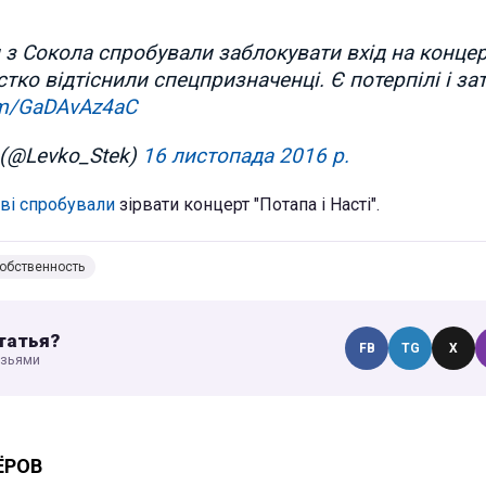
 з Сокола спробували заблокувати вхід на концер
стко відтіснили спецпризначенці. Є потерпілі і за
com/GaDAvAz4aC
 (@Levko_Stek)
16 листопада 2016 р.
ові спробували
зірвати концерт "Потапа і Насті".
обственность
татья?
FB
TG
X
узьями