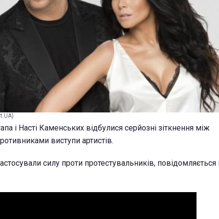
t.UA)
апа і Насті Каменських відбулися серйозні зіткнення між
ротивниками виступи артистів.
застосували силу проти протестувальників, повідомляється 