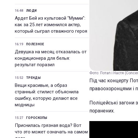
16:48
ЛЮДИ
Ардет Бей из культовой "Мумии":
как за 25 лет изменился актер,
который сыграл отважного героя
16:19
ПОЛЕЗНОЕ
Девушка на месяц отказалась от
кондиционера для белья:
результат поразил
Фото: Потап і Настя (Concer
15:52
ТРЕНДЫ
Під час концерту Пот
Вещи красивые, а образ
правоохоронцями і п
странный: стилист объяснила
ошибку, которую делают все
Поліцейські загони 
модницы
поранених.
15:27
ГОРОСКОПЫ
Приснилась грязная вода? Вот
что это может означать на самом