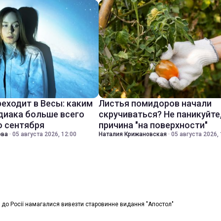
реходит в Весы: каким
Листья помидоров начали
диака больше всего
скручиваться? Не паникуйте
о сентября
причина "на поверхности"
ова
·
05 августа 2026, 12:00
Наталия Крижановская
·
05 августа 2026, 
и до Росії намагалися вивезти старовинне видання "Апостол"