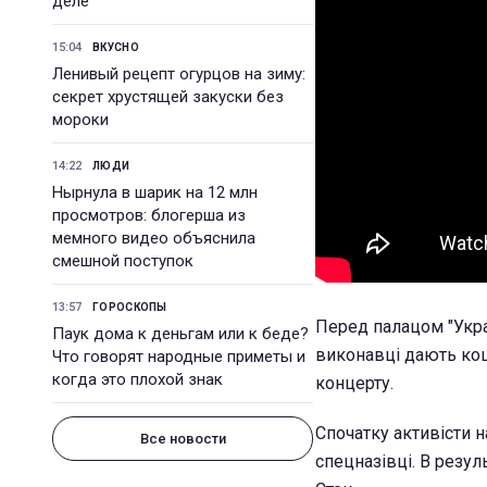
деле
15:04
ВКУСНО
Ленивый рецепт огурцов на зиму:
секрет хрустящей закуски без
мороки
14:22
ЛЮДИ
Нырнула в шарик на 12 млн
просмотров: блогерша из
мемного видео объяснила
смешной поступок
13:57
ГОРОСКОПЫ
Перед палацом "Украї
Паук дома к деньгам или к беде?
виконавці дають коце
Что говорят народные приметы и
когда это плохой знак
концерту.
Спочатку активісти н
Все новости
спецназівці. В резул