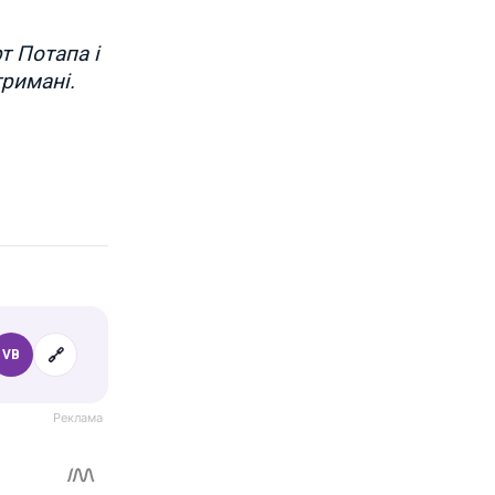
т Потапа і
тримані.
🔗
VB