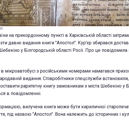
a)
їни на прикордонному пункті в Харківській області затрима
зти давнє видання книги "Апостол". Кур'єр збирався доста
Шебекіно у Білгородській області Росії. Про це повідомила
 в мікроавтобусі з російськими номерами намагався прих
ародавній видання. Співробітники спецслужби встановили,
доставити раритетну книгу замовникам з міста Шебекіно у 
ться в повідомленні.
ормацією, вилучена книга може бути кириличної старопеч
іття, під назвою "Апостол". Вона належить до історичних і ку