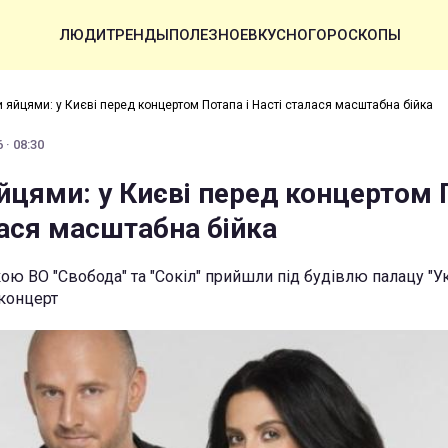
ЛЮДИ
ТРЕНДЫ
ПОЛЕЗНОЕ
ВКУСНО
ГОРОСКОПЫ
 яйцями: у Києві перед концертом Потапа і Насті сталася масштабна бійка
 · 08:30
йцями: у Києві перед концертом 
лася масштабна бійка
ою ВО "Свобода" та "Сокіл" прийшли під будівлю палацу "Ук
концерт