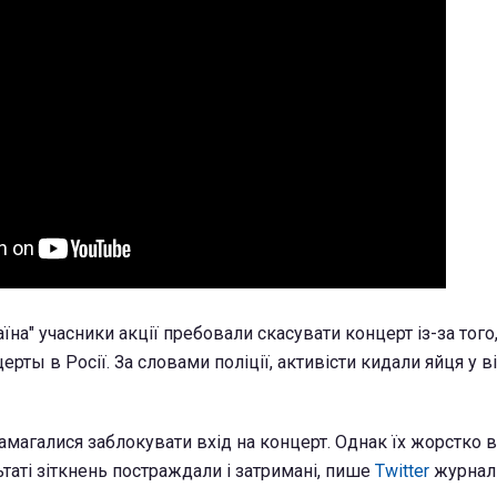
на" учасники акції пребовали скасувати концерт із-за того
рты в Росії. За словами поліції, активісти кидали яйця у в
амагалися заблокувати вхід на концерт. Однак їх жорстко в
ьтаті зіткнень постраждали і затримані, пише
Twitter
журнал