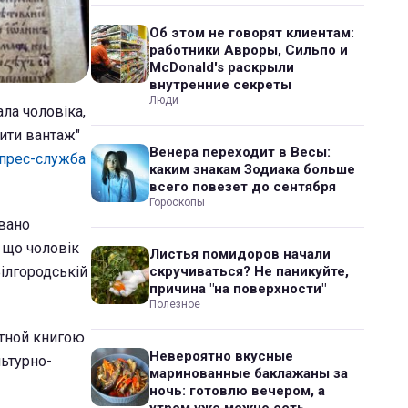
Об этом не говорят клиентам:
работники Авроры, Сильпо и
McDonald's раскрыли
внутренние секреты
Люди
ла чоловіка,
вити вантаж"
Венера переходит в Весы:
прес-служба
каким знакам Зодиака больше
всего повезет до сентября
Гороскопы
овано
 що чоловік
Листья помидоров начали
Білгородській
скручиваться? Не паникуйте,
причина "на поверхности"
Полезное
атной книгою
Невероятно вкусные
льтурно-
маринованные баклажаны за
ночь: готовлю вечером, а