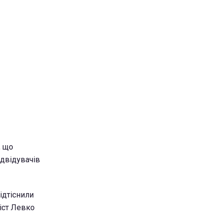
, що
ідвідувачів
ідтіснили
іст Левко