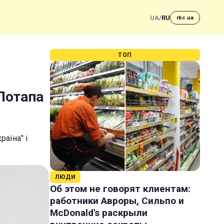
UA
/
RU
rbc.ua
ТОП
Потапа
раїна" і
ЛЮДИ
Об этом не говорят клиентам:
работники Авроры, Сильпо и
McDonald's раскрыли