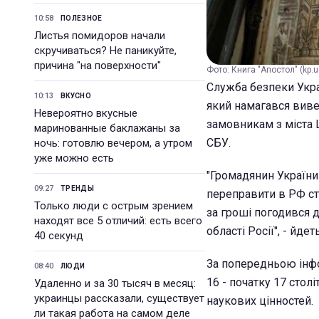
10:58
ПОЛЕЗНОЕ
Листья помидоров начали
скручиваться? Не паникуйте,
причина "на поверхности"
Фото: Книга "Апостол" (kp.u
Служба безпеки Укра
10:13
ВКУСНО
який намагався виве
Невероятно вкусные
замовникам з міста 
маринованные баклажаны за
СБУ.
ночь: готовлю вечером, а утром
уже можно есть
"Громадянин України
09:27
ТРЕНДЫ
переправити в РФ ст
Только люди с острым зрением
за гроші погодився 
находят все 5 отличий: есть всего
області Росії", - йде
40 секунд
За попередньою інф
08:40
ЛЮДИ
16 - початку 17 стол
Удаленно и за 30 тысяч в месяц:
украинцы рассказали, существует
наукових цінностей.
ли такая работа на самом деле