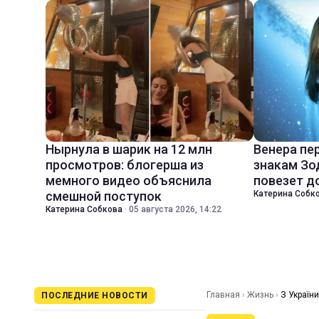
Нырнула в шарик на 12 млн
Венера пе
просмотров: блогерша из
знакам Зо
мемного видео объяснила
повезет д
смешной поступок
Катерина Собк
Катерина Собкова
·
05 августа 2026, 14:22
Главная
›
Жизнь
›
З Україн
ПОСЛЕДНИЕ НОВОСТИ