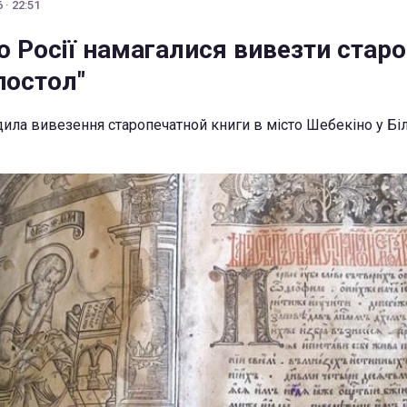
 · 22:51
о Росії намагалися вивезти стар
постол"
ла вивезення старопечатной книги в місто Шебекіно у Бі