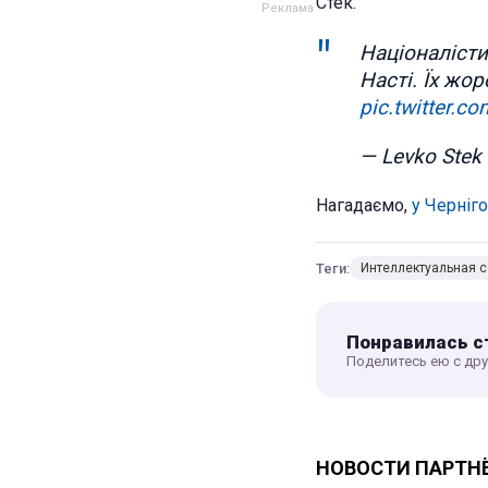
Стек.
Націоналісти
Насті. Їх жор
pic.twitter.
— Levko Stek
Нагадаємо,
у Черніг
Теги:
Интеллектуальная с
Понравилась с
Поделитесь ею с др