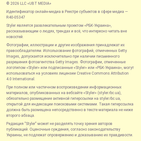
© 2026 LLC «UBT MEDIA»
Идентификатор онлайн-медиа в Реестре субъектов в сфере медиа —
R40-05347
Styler является развлекательным проектом «РБК-Украина»,
рассказывающим о людях, трендах и всё, что интересно читать вне
новостей.
Фотографии, иллюстрации и другие изображения принадлежат их
правообладателям. Использование фотографий, отмеченных Getty
Images, допускается исключительно при наличии письменного
разрешения фотоагентства Getty Images. Фотографии, отмеченные
логотипом «Styler» или подписанные «Styler» или «РБК-Украина», могут
использоваться на условиях лицензии Creative Commons Attribution
4.0 International.
При полном или частичном воспроизведении информационных
материалов, опубликованных на вебсайте «Styler» (styler.rbc.ua),
обязательно размещение активной гиперссылки на styler.rbc.ua,
открытой для индексации поисковыми системами. Такая гиперссылка
должна быть размещена непосредственно в тексте материала не ниже
второго абзаца.
Редакция "Styler" может не разделять точку зрения авторов
публикаций. Оценочные суждения, согласно законодательству
Украины, не подлежат опровержению и доказыванию их правдивости.