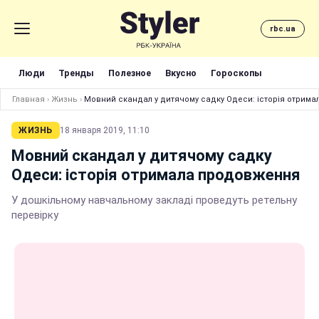
rbc.ua
Люди
Тренды
Полезное
Вкусно
Гороскопы
Главная
›
Жизнь
›
Мовний скандал у дитячому садку Одеси: історія отрим
ЖИЗНЬ
18 января 2019, 11:10
Мовний скандал у дитячому садку
Одеси: історія отримала продовження
У дошкільному навчальному закладі проведуть ретельну
перевірку