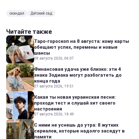
скандал
Детский сад
Читайте также
Таро-гороскоп на 8 августа: кому карты
обещают успех, перемены и новые
шансы
08 августа 2026, 06:07
Финансовая удача уже близко: эти 4
знака Зодиака могут разбогатеть до
конца года
07 августа 2026, 19:51
Какая ты новая украинская песня:
проходи тест и слушай хит своего
настроения
07 августа 2026, 18:49
С ними не уснешь до утра: 8 жутких
сериалов, которые надолго засядут в
памяти