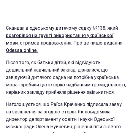
Скандал в одеському дитячому садку №138, який
розгорівся на грунті використання української
мови
, отримав продовження. Про це пише видання
Odessa.online.
Після того, як батьки дітей, які відвідують
дошкільний навчальний заклад, дізналися, що
завідуючій дитячого садка не потрібна українська
мова і зробили цю історію надбанням громадськості,
керівник закладу прийняла рішення звільнитися.
Наголошується, що Раїса Краченко підписала заяву
на звільнення за згодою сторін. Як повідомила
директор департаменту освіти і науки Одеської
міської ради Олена Буйневич, рішення піти зі свого