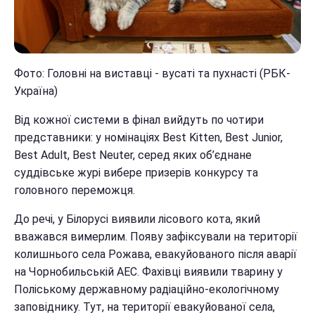
Фото: Головні на виставці - вусаті та пухнасті (РБК-
Україна)
Від кожної системи в фінал вийдуть по чотири
представники: у номінаціях Best Kitten, Best Junior,
Best Adult, Best Neuter, серед яких об’єднане
суддівське журі вибере призерів конкурсу та
головного переможця.
До речі, у Білорусі виявили лісового кота, який
вважався вимерлим. Появу зафіксували на території
колишнього села Рожава, евакуйованого після аварії
на Чорнобильській АЕС. Фахівці виявили тварину у
Поліському державному радіаційно-екологічному
заповіднику. Тут, на території евакуйованої села,