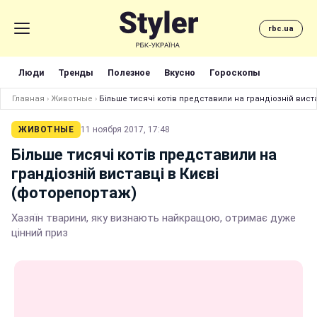
rbc.ua
Люди
Тренды
Полезное
Вкусно
Гороскопы
Главная
›
Животные
›
Більше тисячі котів представили на грандіозній вист
ЖИВОТНЫЕ
11 ноября 2017, 17:48
Більше тисячі котів представили на
грандіозній виставці в Києві
(фоторепортаж)
Хазяїн тварини, яку визнають найкращою, отримає дуже
цінний приз