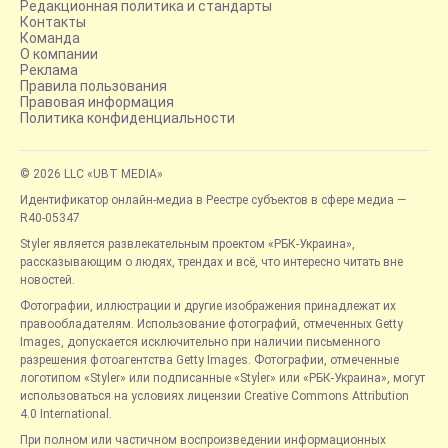
Редакционная политика и стандарты
Контакты
Команда
О компании
Реклама
Правила пользования
Правовая информация
Политика конфиденциальности
© 2026 LLC «UBT MEDIA»
Идентификатор онлайн-медиа в Реестре субъектов в сфере медиа —
R40-05347
Styler является развлекательным проектом «РБК-Украина»,
рассказывающим о людях, трендах и всё, что интересно читать вне
новостей.
Фотографии, иллюстрации и другие изображения принадлежат их
правообладателям. Использование фотографий, отмеченных Getty
Images, допускается исключительно при наличии письменного
разрешения фотоагентства Getty Images. Фотографии, отмеченные
логотипом «Styler» или подписанные «Styler» или «РБК-Украина», могут
использоваться на условиях лицензии Creative Commons Attribution
4.0 International.
При полном или частичном воспроизведении информационных