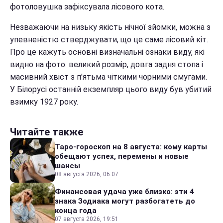
фотоловушка зафіксувала лісового кота.
Незважаючи на низьку якість нічної зйомки, можна з
упевненістю стверджувати, що це саме лісовий кіт.
Про це кажуть основні визначальні ознаки виду, які
видно на фото: великий розмір, довга задня стопа і
масивний хвіст з п'ятьма чіткими чорними смугами.
У Білорусі останній екземпляр цього виду був убитий
взимку 1927 року.
Читайте также
Таро-гороскоп на 8 августа: кому карты
обещают успех, перемены и новые
шансы
08 августа 2026, 06:07
Финансовая удача уже близко: эти 4
знака Зодиака могут разбогатеть до
конца года
07 августа 2026, 19:51