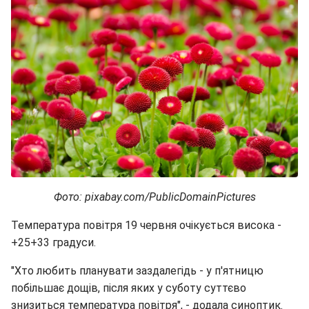
Фото: pixabay.com/PublicDomainPictures
Температура повітря 19 червня очікується висока -
+25+33 градуси.
"Хто любить планувати заздалегідь - у п'ятницю
побільшає дощів, після яких у суботу суттєво
знизиться температура повітря", - додала синоптик.