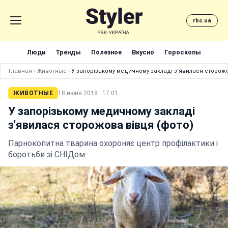
rbc.ua
Люди
Тренды
Полезное
Вкусно
Гороскопы
Главная
›
Животные
›
У запорізькому медичному закладі з'явилася сторожо
ЖИВОТНЫЕ
18 июня 2018 · 17:01
У запорізькому медичному закладі
з'явилася сторожова вівця (фото)
Парнокопитна тварина охороняє центр профілактики і
боротьби зі СНІДом