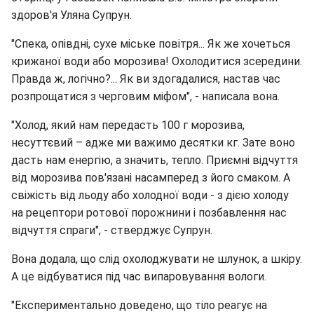
здоров'я Уляна Супрун.
"Спека, опівдні, сухе міське повітря... Як же хочеться
крижаної води або морозива! Охолодитися зсередини.
Правда ж, логічно?... Як ви здогадалися, настав час
розпрощатися з черговим міфом", - написала вона.
"Холод, який нам передасть 100 г морозива,
несуттєвий – адже ми важимо десятки кг. Зате воно
дасть нам енергію, а значить, тепло. Приємні відчуття
від морозива пов'язані насамперед з його смаком. А
свіжість від льоду або холодної води - з дією холоду
на рецептори ротової порожнини і позбавлення нас
відчуття спраги", - стверджує Супрун.
Вона додала, що слід охолоджувати не шлунок, а шкіру.
А це відбуватися під час випаровування вологи.
"Експериментально доведено, що тіло реагує на