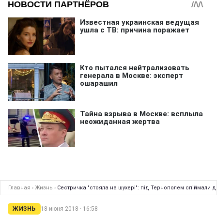
Главная
›
Жизнь
›
Сестричка "стояла на шухері": під Тернополем спіймали 
ЖИЗНЬ
18 июня 2018 · 16:58