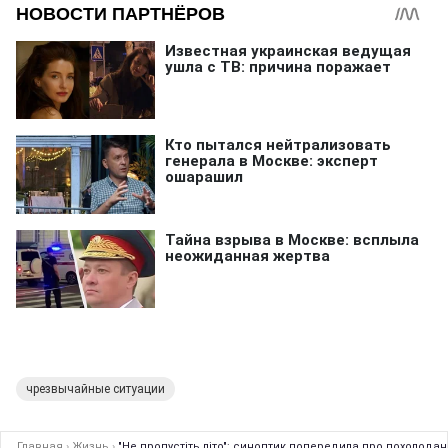
чрезвычайные ситуации
Главная
›
Жизнь
›
"Не пропустіть літо": синоптик попередила про похолода