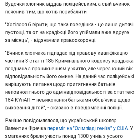
Вудочки хлопчик віддав поліцейським, а свій вчинок
пояснив тим, що хотів порибалити.
"Хотілося б вірити, що така поведінка - це лише дитячі
пустощі, та от на крадіжці його упіймали вже вдруге
за місяць", - відзначили правоохоронці.
"Вчинок хлопчака підпадає під правову кваліфікацію
частини 3 статті 185 Кримінального кодексу крадіжка
поєднана з проникненням у житло, але через юний вік
відповідальність його омине. На даний час поліцейські
вирішують питання щодо притягнення батьків
неповнолітнього до адмінвідповідальності за статтею
184 КУпАП – невиконання батьками обов’язків щодо
виховання дітей", - сказано в повідомленні поліції.
Раніше повідомлялося, що український школяр
Валентин Фречка
переміг на "Олімпіаді геніїв" у США.
У
змаганнях брали участь понад 1300 учнів з усього