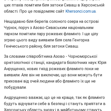
цих птахів помітили біля затоки Сиваш в Херсонській
області. Про це повідомляє сайт
Khersonci.com.ua
.
Нещодавно біля берегів солоного озера на острові
Чурюк, поруч з Азово-Сиваським національним
парком помітили пару рожевих фламінго. І ще цілу
зграю цього виду виявили біля села Генгорка
Генічеського району, біля затоки Сиваш.
За словами співробітника Азово - Чорноморської
орнітологічної станції, кандидата біологічних наук Юрія
Анрущенко, нових гнізд рожевих фламінго поки не
виявили. Але він не виключає, що вони можуть бути
приховані від очей людини або фламінго їх ще не
побудували.
Андрущенко вважає, що це на краще, так як фламінго
будуть відчувати себе в безпеці і стануть прилітати в
Херсонську область знову і в майбутньому стануть