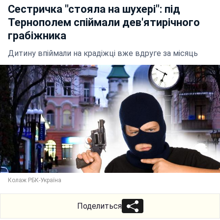
Сестричка "стояла на шухері": під
Тернополем спіймали дев'ятирічного
грабіжника
Дитину впіймали на крадіжці вже вдруге за місяць
Колаж РБК-Україна
Поделиться