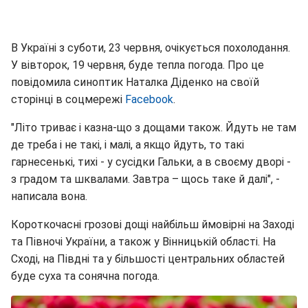
В Україні з суботи, 23 червня, очікується похолодання.
У вівторок, 19 червня, буде тепла погода. Про це
повідомила синоптик Наталка Діденко на своїй
сторінці в соцмережі
Facebook
.
"Літо триває і казна-що з дощами також. Йдуть не там
де треба і не такі, і малі, а якщо йдуть, то такі
гарнесенькі, тихі - у сусідки Гальки, а в своєму дворі -
з градом та шквалами. Завтра – щось таке й далі", -
написала вона.
Короткочасні грозові дощі найбільш ймовірні на Заході
та Півночі України, а також у Вінницькій області. На
Сході, на Півдні та у більшості центральних областей
буде суха та сонячна погода.