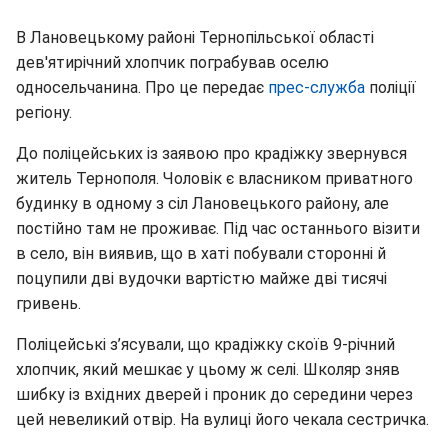
В Лановецькому районі Тернопільської області
дев'ятирічний хлопчик пограбував оселю
односельчанина. Про це передає
прес-служба
поліції
регіону.
До поліцейських із заявою про крадіжку звернувся
житель Тернополя. Чоловік є власником приватного
будинку в одному з сіл Лановецького району, але
постійно там не проживає. Під час останнього візити
в село, він виявив, що в хаті побували сторонні й
поцупили дві вудочки вартістю майже дві тисячі
гривень.
Поліцейські з’ясували, що крадіжку скоїв 9-річний
хлопчик, який мешкає у цьому ж селі. Школяр зняв
шибку із вхідних дверей і проник до середини через
цей невеликий отвір. На вулиці його чекала сестричка.