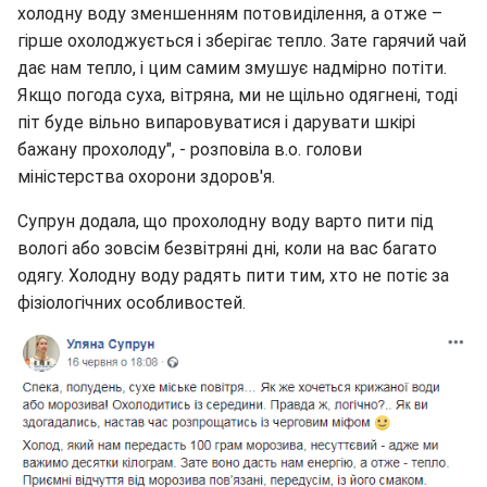
холодну воду зменшенням потовиділення, а отже –
гірше охолоджується і зберігає тепло. Зате гарячий чай
дає нам тепло, і цим самим змушує надмірно потіти.
Якщо погода суха, вітряна, ми не щільно одягнені, тоді
піт буде вільно випаровуватися і дарувати шкірі
бажану прохолоду", - розповіла в.о. голови
міністерства охорони здоров'я.
Супрун додала, що прохолодну воду варто пити під
вологі або зовсім безвітряні дні, коли на вас багато
одягу. Холодну воду радять пити тим, хто не потіє за
фізіологічних особливостей.